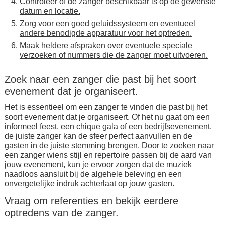
Controleer of de zanger beschikbaar is op de gewenste
datum en locatie.
Zorg voor een goed geluidssysteem en eventueel
andere benodigde apparatuur voor het optreden.
Maak heldere afspraken over eventuele speciale
verzoeken of nummers die de zanger moet uitvoeren.
Zoek naar een zanger die past bij het soort
evenement dat je organiseert.
Het is essentieel om een zanger te vinden die past bij het
soort evenement dat je organiseert. Of het nu gaat om een
informeel feest, een chique gala of een bedrijfsevenement,
de juiste zanger kan de sfeer perfect aanvullen en de
gasten in de juiste stemming brengen. Door te zoeken naar
een zanger wiens stijl en repertoire passen bij de aard van
jouw evenement, kun je ervoor zorgen dat de muziek
naadloos aansluit bij de algehele beleving en een
onvergetelijke indruk achterlaat op jouw gasten.
Vraag om referenties en bekijk eerdere
optredens van de zanger.