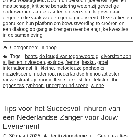
onrechtvaardigheid. Door hun persoonlijke ervaringen en
maatschappijkritische benadering weten zij gevoelige
onderwerpen aan te kaarten en een stem te geven aan
degenen die vaak worden gemarginaliseerd. Deze artiesten
gebruiken hun platform om bewustwording te creëren en
een dialoog op gang te brengen over belangrijke kwesties
in de samenleving.
Categorieën:
hiphop
Tags:
beats
,
de jeugd van tegenwoordig
,
diversiteit aan
stijlen en invloeden
,
extince
,
frenna
,
fresku
,
groei
,
internationaal
,
lil' kleine
,
melodieuze pophooks
,
muziekscene
,
nederhop
,
nederlandse hiphop artiesten
,
rauwe straatrap
,
ronnie flex
,
sticks
,
stijlen
,
teksten
,
the
opposites
,
typhoon
,
underground scene
,
winne
Tips voor het Succesvol Inhuren van
een Nederlandse Zanger voor Jouw
Evenement
30 maart 2025
dedijkziggodome
Geen reacties