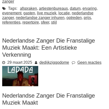
zanger
Tags:
afspraken
,
artiestenbureaus
,
datum
,
ervaring
,
evenement
,
gasten
,
live muziek
,
locatie
,
nederlandse
zanger
,
nederlandse zanger inhuren
,
optreden
,
prijs
,
referenties
,
repertoire
,
sfeer
,
stijl
Nederlandse Zanger Die Franstalige
Muziek Maakt: Een Artistieke
Verkenning
29 maart 2025
dedijkziggodome
Geen reacties
Nederlandse Zanger Die Franstalige
Muziek Maakt