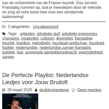
van de schoonheid van de Franse muziek. Dus zet een
Franstalig nummer op, laat je meeslepen door de melodie
en zing uit volle borst mee voor een verrijkende
taalervaring!
Categorieën:
Uncategorized
Tags:
artiesten
,
artistieke durf
,
artistieke expressies
,
chansons
,
creativiteit
,
culturen
,
diversiteit
,
franstalige
muziek
,
klanken
,
melodieën
,
muzikaal landschap
,
muzikale
traditie
,
nederlandse
,
nederlandse zanger franstalig
,
publiek
,
taal
,
universele aantrekkingskracht
,
veelzijdigheid
,
zanger
De Perfecte Playlist: Nederlandse
Liedjes voor Jouw Bruiloft
28 maart 2025
dedijkziggodome
Geen reacties