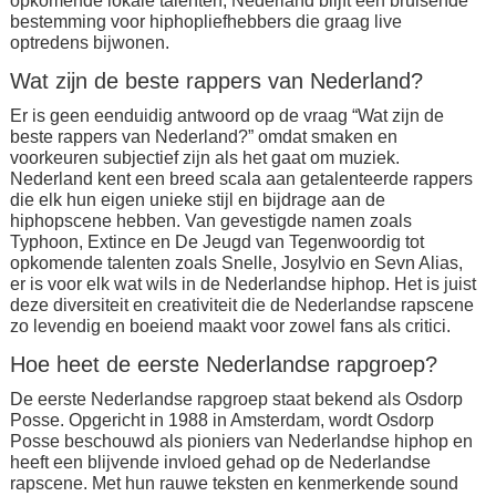
opkomende lokale talenten, Nederland blijft een bruisende
bestemming voor hiphopliefhebbers die graag live
optredens bijwonen.
Wat zijn de beste rappers van Nederland?
Er is geen eenduidig antwoord op de vraag “Wat zijn de
beste rappers van Nederland?” omdat smaken en
voorkeuren subjectief zijn als het gaat om muziek.
Nederland kent een breed scala aan getalenteerde rappers
die elk hun eigen unieke stijl en bijdrage aan de
hiphopscene hebben. Van gevestigde namen zoals
Typhoon, Extince en De Jeugd van Tegenwoordig tot
opkomende talenten zoals Snelle, Josylvio en Sevn Alias,
er is voor elk wat wils in de Nederlandse hiphop. Het is juist
deze diversiteit en creativiteit die de Nederlandse rapscene
zo levendig en boeiend maakt voor zowel fans als critici.
Hoe heet de eerste Nederlandse rapgroep?
De eerste Nederlandse rapgroep staat bekend als Osdorp
Posse. Opgericht in 1988 in Amsterdam, wordt Osdorp
Posse beschouwd als pioniers van Nederlandse hiphop en
heeft een blijvende invloed gehad op de Nederlandse
rapscene. Met hun rauwe teksten en kenmerkende sound