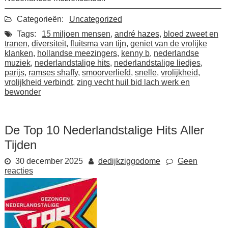
Categorieën:
Uncategorized
Tags:
15 miljoen mensen
,
andré hazes
,
bloed zweet en
tranen
,
diversiteit
,
fluitsma van tijn
,
geniet van de vrolijke
klanken
,
hollandse meezingers
,
kenny b
,
nederlandse
muziek
,
nederlandstalige hits
,
nederlandstalige liedjes
,
parijs
,
ramses shaffy
,
smoorverliefd
,
snelle
,
vrolijkheid
,
vrolijkheid verbindt
,
zing vecht huil bid lach werk en
bewonder
De Top 10 Nederlandstalige Hits Aller
Tijden
30 december 2025
dedijkziggodome
Geen
reacties