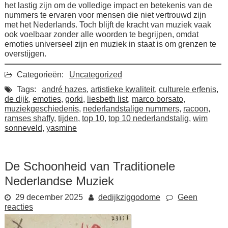
het lastig zijn om de volledige impact en betekenis van de
nummers te ervaren voor mensen die niet vertrouwd zijn
met het Nederlands. Toch blijft de kracht van muziek vaak
ook voelbaar zonder alle woorden te begrijpen, omdat
emoties universeel zijn en muziek in staat is om grenzen te
overstijgen.
Categorieën:
Uncategorized
Tags:
andré hazes
,
artistieke kwaliteit
,
culturele erfenis
,
de dijk
,
emoties
,
gorki
,
liesbeth list
,
marco borsato
,
muziekgeschiedenis
,
nederlandstalige nummers
,
racoon
,
ramses shaffy
,
tijden
,
top 10
,
top 10 nederlandstalig
,
wim
sonneveld
,
yasmine
De Schoonheid van Traditionele
Nederlandse Muziek
29 december 2025
dedijkziggodome
Geen
reacties