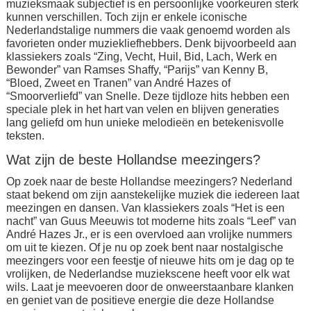
muzieksmaak subjectief is en persoonlijke voorkeuren sterk
kunnen verschillen. Toch zijn er enkele iconische
Nederlandstalige nummers die vaak genoemd worden als
favorieten onder muziekliefhebbers. Denk bijvoorbeeld aan
klassiekers zoals “Zing, Vecht, Huil, Bid, Lach, Werk en
Bewonder” van Ramses Shaffy, “Parijs” van Kenny B,
“Bloed, Zweet en Tranen” van André Hazes of
“Smoorverliefd” van Snelle. Deze tijdloze hits hebben een
speciale plek in het hart van velen en blijven generaties
lang geliefd om hun unieke melodieën en betekenisvolle
teksten.
Wat zijn de beste Hollandse meezingers?
Op zoek naar de beste Hollandse meezingers? Nederland
staat bekend om zijn aanstekelijke muziek die iedereen laat
meezingen en dansen. Van klassiekers zoals “Het is een
nacht” van Guus Meeuwis tot moderne hits zoals “Leef” van
André Hazes Jr., er is een overvloed aan vrolijke nummers
om uit te kiezen. Of je nu op zoek bent naar nostalgische
meezingers voor een feestje of nieuwe hits om je dag op te
vrolijken, de Nederlandse muziekscene heeft voor elk wat
wils. Laat je meevoeren door de onweerstaanbare klanken
en geniet van de positieve energie die deze Hollandse