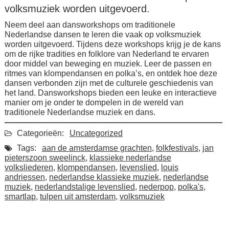
volksmuziek worden uitgevoerd.
Neem deel aan dansworkshops om traditionele
Nederlandse dansen te leren die vaak op volksmuziek
worden uitgevoerd. Tijdens deze workshops krijg je de kans
om de rijke tradities en folklore van Nederland te ervaren
door middel van beweging en muziek. Leer de passen en
ritmes van klompendansen en polka’s, en ontdek hoe deze
dansen verbonden zijn met de culturele geschiedenis van
het land. Dansworkshops bieden een leuke en interactieve
manier om je onder te dompelen in de wereld van
traditionele Nederlandse muziek en dans.
Categorieën:
Uncategorized
Tags:
aan de amsterdamse grachten
,
folkfestivals
,
jan
pieterszoon sweelinck
,
klassieke nederlandse
volksliederen
,
klompendansen
,
levenslied
,
louis
andriessen
,
nederlandse klassieke muziek
,
nederlandse
muziek
,
nederlandstalige levenslied
,
nederpop
,
polka's
,
smartlap
,
tulpen uit amsterdam
,
volksmuziek