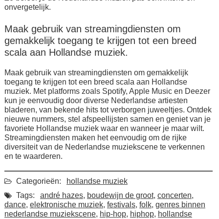
onvergetelijk.
Maak gebruik van streamingdiensten om
gemakkelijk toegang te krijgen tot een breed
scala aan Hollandse muziek.
Maak gebruik van streamingdiensten om gemakkelijk
toegang te krijgen tot een breed scala aan Hollandse
muziek. Met platforms zoals Spotify, Apple Music en Deezer
kun je eenvoudig door diverse Nederlandse artiesten
bladeren, van bekende hits tot verborgen juweeltjes. Ontdek
nieuwe nummers, stel afspeellijsten samen en geniet van je
favoriete Hollandse muziek waar en wanneer je maar wilt.
Streamingdiensten maken het eenvoudig om de rijke
diversiteit van de Nederlandse muziekscene te verkennen
en te waarderen.
Categorieën:
hollandse muziek
Tags:
andré hazes
,
boudewijn de groot
,
concerten
,
dance
,
elektronische muziek
,
festivals
,
folk
,
genres binnen
nederlandse muziekscene
,
hip-hop
,
hiphop
,
hollandse