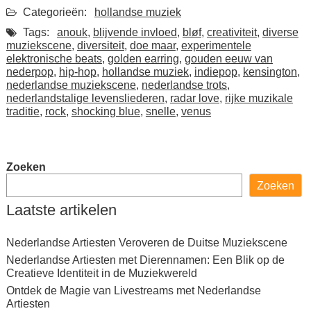
Categorieën:
hollandse muziek
Tags:
anouk
,
blijvende invloed
,
bløf
,
creativiteit
,
diverse
muziekscene
,
diversiteit
,
doe maar
,
experimentele
elektronische beats
,
golden earring
,
gouden eeuw van
nederpop
,
hip-hop
,
hollandse muziek
,
indiepop
,
kensington
,
nederlandse muziekscene
,
nederlandse trots
,
nederlandstalige levensliederen
,
radar love
,
rijke muzikale
traditie
,
rock
,
shocking blue
,
snelle
,
venus
Zoeken
Zoeken
Laatste artikelen
Nederlandse Artiesten Veroveren de Duitse Muziekscene
Nederlandse Artiesten met Dierennamen: Een Blik op de
Creatieve Identiteit in de Muziekwereld
Ontdek de Magie van Livestreams met Nederlandse
Artiesten