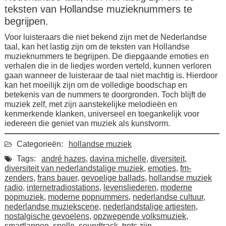
teksten van Hollandse muzieknummers te
begrijpen.
Voor luisteraars die niet bekend zijn met de Nederlandse
taal, kan het lastig zijn om de teksten van Hollandse
muzieknummers te begrijpen. De diepgaande emoties en
verhalen die in de liedjes worden verteld, kunnen verloren
gaan wanneer de luisteraar de taal niet machtig is. Hierdoor
kan het moeilijk zijn om de volledige boodschap en
betekenis van de nummers te doorgronden. Toch blijft de
muziek zelf, met zijn aanstekelijke melodieën en
kenmerkende klanken, universeel en toegankelijk voor
iedereen die geniet van muziek als kunstvorm.
Categorieën:
hollandse muziek
Tags:
andré hazes
,
davina michelle
,
diversiteit
,
diversiteit van nederlandstalige muziek
,
emoties
,
fm-
zenders
,
frans bauer
,
gevoelige ballads
,
hollandse muziek
radio
,
internetradiostations
,
levensliederen
,
moderne
popmuziek
,
moderne popnummers
,
nederlandse cultuur
,
nederlandse muziekscene
,
nederlandstalige artiesten
,
nostalgische gevoelens
,
opzwepende volksmuziek
,
smartlappen
,
snelle
,
soundtrack
,
trots zijn