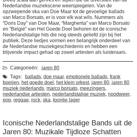
Nederlandse muziekscene weerspiegelen. Van de
opzwepende ska van Doe Maar tot de gevoelige ballads
van Marco Borsato, er is voor elk wat wils. Nummers als
“Doris Day” van Doe Maar, “Margherita” van Marco Borsato
en “België” van Het Goede Doel behoren tot de iconische
Nederlandstalige hits die nog steeds geliefd zijn bij het
publiek. Deze liedjes vormen een belangrijk onderdeel van
de Nederlandse muziekgeschiedenis en hebben een
blijvende impact gehad op zowel artiesten als luisteraars.
Categorieën:
jaren 80
Tags:
ballads
,
doe maar
,
emotionele ballads
,
frank
boeijen
,
het goede doel
,
het klein orkest
,
jaren 80
,
jaren 80
muziek nederlands
,
marco borsato
,
meezingers
,
nederlandse artiesten
,
nederlandstalige muziek
,
noodweer
,
pop
,
reggae
,
rock
,
ska
,
toontje lager
Iconische Nederlandstalige Bands uit de
Jaren 80: Muzikale Tijdloze Schatten