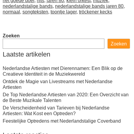
het goede doel
,
hits
,
jaren 80
,
klein orkest
,
muziek
,
nederlandstalige bands
,
nederlandstalige bands jaren 80
,
normaal
,
songteksten
,
toontje lager
,
tröckener kecks
Zoeken
Zoeken
Laatste artikelen
Nederlandse Artiesten met Dierennamen: Een Blik op de
Creatieve Identiteit in de Muziekwereld
Ontdek de Magie van Livestreams met Nederlandse
Artiesten
De Top Nederlandse Artiesten van 2020: Een Overzicht van
de Beste Muzikale Talenten
De Verscheidenheid van Tarieven bij Nederlandse
Artiesten: Wat Kost een Optreden?
Feestelijke Optredens met Nederlandstalige Coverband