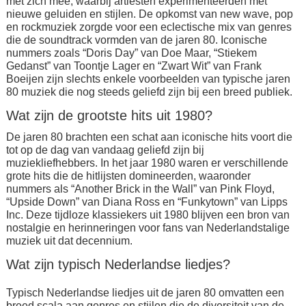
met zich mee, waarbij artiesten experimenteerden met
nieuwe geluiden en stijlen. De opkomst van new wave, pop
en rockmuziek zorgde voor een eclectische mix van genres
die de soundtrack vormden van de jaren 80. Iconische
nummers zoals “Doris Day” van Doe Maar, “Stiekem
Gedanst” van Toontje Lager en “Zwart Wit” van Frank
Boeijen zijn slechts enkele voorbeelden van typische jaren
80 muziek die nog steeds geliefd zijn bij een breed publiek.
Wat zijn de grootste hits uit 1980?
De jaren 80 brachten een schat aan iconische hits voort die
tot op de dag van vandaag geliefd zijn bij
muziekliefhebbers. In het jaar 1980 waren er verschillende
grote hits die de hitlijsten domineerden, waaronder
nummers als “Another Brick in the Wall” van Pink Floyd,
“Upside Down” van Diana Ross en “Funkytown” van Lipps
Inc. Deze tijdloze klassiekers uit 1980 blijven een bron van
nostalgie en herinneringen voor fans van Nederlandstalige
muziek uit dat decennium.
Wat zijn typisch Nederlandse liedjes?
Typisch Nederlandse liedjes uit de jaren 80 omvatten een
breed scala aan genres en stijlen die de diversiteit van de