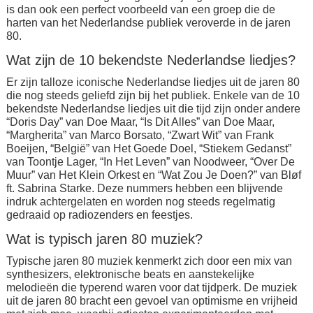
is dan ook een perfect voorbeeld van een groep die de
harten van het Nederlandse publiek veroverde in de jaren
80.
Wat zijn de 10 bekendste Nederlandse liedjes?
Er zijn talloze iconische Nederlandse liedjes uit de jaren 80
die nog steeds geliefd zijn bij het publiek. Enkele van de 10
bekendste Nederlandse liedjes uit die tijd zijn onder andere
“Doris Day” van Doe Maar, “Is Dit Alles” van Doe Maar,
“Margherita” van Marco Borsato, “Zwart Wit” van Frank
Boeijen, “België” van Het Goede Doel, “Stiekem Gedanst”
van Toontje Lager, “In Het Leven” van Noodweer, “Over De
Muur” van Het Klein Orkest en “Wat Zou Je Doen?” van Bløf
ft. Sabrina Starke. Deze nummers hebben een blijvende
indruk achtergelaten en worden nog steeds regelmatig
gedraaid op radiozenders en feestjes.
Wat is typisch jaren 80 muziek?
Typische jaren 80 muziek kenmerkt zich door een mix van
synthesizers, elektronische beats en aanstekelijke
melodieën die typerend waren voor dat tijdperk. De muziek
uit de jaren 80 bracht een gevoel van optimisme en vrijheid