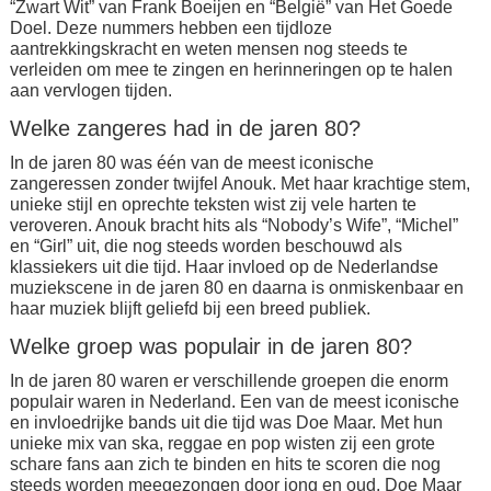
“Zwart Wit” van Frank Boeijen en “België” van Het Goede
Doel. Deze nummers hebben een tijdloze
aantrekkingskracht en weten mensen nog steeds te
verleiden om mee te zingen en herinneringen op te halen
aan vervlogen tijden.
Welke zangeres had in de jaren 80?
In de jaren 80 was één van de meest iconische
zangeressen zonder twijfel Anouk. Met haar krachtige stem,
unieke stijl en oprechte teksten wist zij vele harten te
veroveren. Anouk bracht hits als “Nobody’s Wife”, “Michel”
en “Girl” uit, die nog steeds worden beschouwd als
klassiekers uit die tijd. Haar invloed op de Nederlandse
muziekscene in de jaren 80 en daarna is onmiskenbaar en
haar muziek blijft geliefd bij een breed publiek.
Welke groep was populair in de jaren 80?
In de jaren 80 waren er verschillende groepen die enorm
populair waren in Nederland. Een van de meest iconische
en invloedrijke bands uit die tijd was Doe Maar. Met hun
unieke mix van ska, reggae en pop wisten zij een grote
schare fans aan zich te binden en hits te scoren die nog
steeds worden meegezongen door jong en oud. Doe Maar