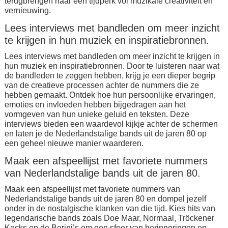
terugbrengen naar een tijdperk vol muzikale creativiteit en
vernieuwing.
Lees interviews met bandleden om meer inzicht
te krijgen in hun muziek en inspiratiebronnen.
Lees interviews met bandleden om meer inzicht te krijgen in
hun muziek en inspiratiebronnen. Door te luisteren naar wat
de bandleden te zeggen hebben, krijg je een dieper begrip
van de creatieve processen achter de nummers die ze
hebben gemaakt. Ontdek hoe hun persoonlijke ervaringen,
emoties en invloeden hebben bijgedragen aan het
vormgeven van hun unieke geluid en teksten. Deze
interviews bieden een waardevol kijkje achter de schermen
en laten je de Nederlandstalige bands uit de jaren 80 op
een geheel nieuwe manier waarderen.
Maak een afspeellijst met favoriete nummers
van Nederlandstalige bands uit de jaren 80.
Maak een afspeellijst met favoriete nummers van
Nederlandstalige bands uit de jaren 80 en dompel jezelf
onder in de nostalgische klanken van die tijd. Kies hits van
legendarische bands zoals Doe Maar, Normaal, Tröckener
Kecks en de Berini’s om een sfeer van herinneringen en