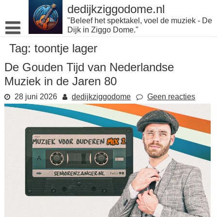
Naar
dedijkziggodome.nl
de
"Beleef het spektakel, voel de muziek - De
inhoud
Dijk in Ziggo Dome."
gaan
Tag:
toontje lager
De Gouden Tijd van Nederlandse
Muziek in de Jaren 80
28 juni 2026
dedijkziggodome
Geen reacties