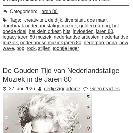
Categorieën:
jaren 80
Tags:
creativiteit
,
de dijk
,
diversiteit
,
doe maar
,
doorbraak nederlandstalige muziek
,
golden earring
,
het
goede doel
,
het klein orkest
,
hits
,
invloeden
,
jaren 80
,
legacy jaren 80 muziek
,
nederlandse artiesten
,
nederlandse
muziek
,
nederlandse muziek jaren 80
,
nederpop
,
nena
,
new
wave
,
pop
,
rock
,
stijlen
,
toontje lager
De Gouden Tijd van Nederlandstalige
Muziek in de Jaren 80
27 juni 2026
dedijkziggodome
Geen reacties