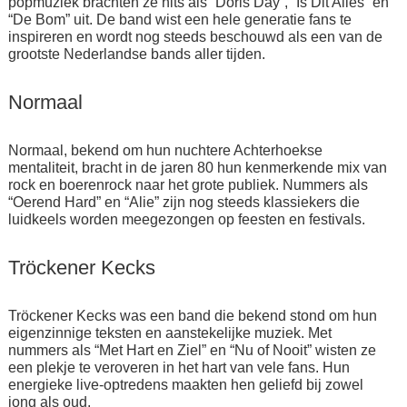
popmuziek brachten ze hits als “Doris Day”, “Is Dit Alles” en
“De Bom” uit. De band wist een hele generatie fans te
inspireren en wordt nog steeds beschouwd als een van de
grootste Nederlandse bands aller tijden.
Normaal
Normaal, bekend om hun nuchtere Achterhoekse
mentaliteit, bracht in de jaren 80 hun kenmerkende mix van
rock en boerenrock naar het grote publiek. Nummers als
“Oerend Hard” en “Alie” zijn nog steeds klassiekers die
luidkeels worden meegezongen op feesten en festivals.
Tröckener Kecks
Tröckener Kecks was een band die bekend stond om hun
eigenzinnige teksten en aanstekelijke muziek. Met
nummers als “Met Hart en Ziel” en “Nu of Nooit” wisten ze
een plekje te veroveren in het hart van vele fans. Hun
energieke live-optredens maakten hen geliefd bij zowel
jong als oud.