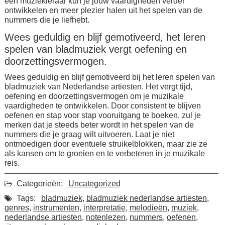
een muziekleraar kun je jouw vaardigheden verder
ontwikkelen en meer plezier halen uit het spelen van de
nummers die je liefhebt.
Wees geduldig en blijf gemotiveerd, het leren
spelen van bladmuziek vergt oefening en
doorzettingsvermogen.
Wees geduldig en blijf gemotiveerd bij het leren spelen van
bladmuziek van Nederlandse artiesten. Het vergt tijd,
oefening en doorzettingsvermogen om je muzikale
vaardigheden te ontwikkelen. Door consistent te blijven
oefenen en stap voor stap vooruitgang te boeken, zul je
merken dat je steeds beter wordt in het spelen van de
nummers die je graag wilt uitvoeren. Laat je niet
ontmoedigen door eventuele struikelblokken, maar zie ze
als kansen om te groeien en te verbeteren in je muzikale
reis.
Categorieën:
Uncategorized
Tags:
bladmuziek
,
bladmuziek nederlandse artiesten
,
genres
,
instrumenten
,
interpretatie
,
melodieën
,
muziek
,
nederlandse artiesten
,
notenlezen
,
nummers
,
oefenen
,