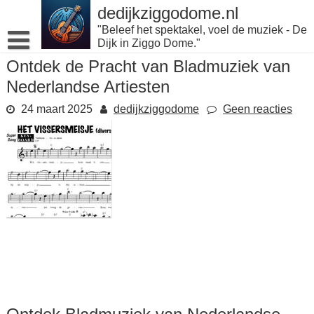
Naar
dedijkziggodome.nl
de
"Beleef het spektakel, voel de muziek - De
inhoud
Dijk in Ziggo Dome."
gaan
Ontdek de Pracht van Bladmuziek van
Nederlandse Artiesten
24 maart 2025
dedijkziggodome
Geen reacties