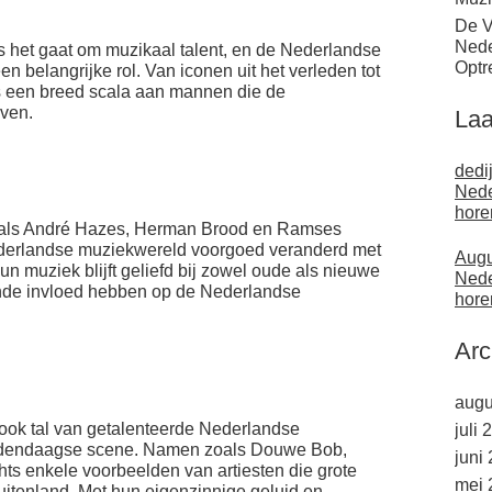
De V
Nede
als het gaat om muzikaal talent, en de Nederlandse
Optr
en belangrijke rol. Van iconen uit het verleden tot
s een breed scala aan mannen die de
ven.
Laa
dedi
Nede
hore
als André Hazes, Herman Brood en Ramses
derlandse muziekwereld voorgoed veranderd met
Augu
 Hun muziek blijft geliefd bij zowel oude als nieuwe
Nede
ende invloed hebben op de Nederlandse
hore
Arc
augu
 ook tal van getalenteerde Nederlandse
juli 
 hedendaagse scene. Namen zoals Douwe Bob,
juni
hts enkele voorbeelden van artiesten die grote
mei 
itenland. Met hun eigenzinnige geluid en