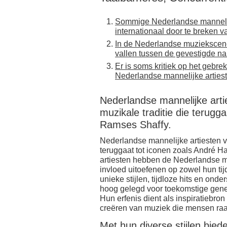
Sommige Nederlandse mannelij
internationaal door te breken v
In de Nederlandse muziekscene 
vallen tussen de gevestigde n
Er is soms kritiek op het gebrek
Nederlandse mannelijke arties
Nederlandse mannelijke arti
muzikale traditie die terugg
Ramses Shaffy.
Nederlandse mannelijke artiesten v
teruggaat tot iconen zoals André 
artiesten hebben de Nederlandse m
invloed uitoefenen op zowel hun ti
unieke stijlen, tijdloze hits en on
hoog gelegd voor toekomstige gene
Hun erfenis dient als inspiratiebron
creëren van muziek die mensen raak
Met hun diverse stijlen bie