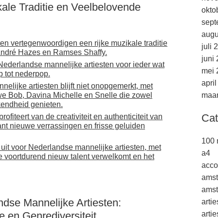
kale Traditie en Veelbelovende
okto
sept
augu
en vertegenwoordigen een rijke muzikale traditie
juli 
 André Hazes en Ramses Shaffy.
juni
 Nederlandse mannelijke artiesten voor ieder wat
mei 
p tot nederpop.
apri
elijke artiesten blijft niet onopgemerkt, met
e Bob, Davina Michelle en Snelle die zowel
maar
ekendheid genieten.
Cat
iteert van de creativiteit en authenticiteit van
ant nieuwe verrassingen en frisse geluiden
100 
 uit voor Nederlandse mannelijke artiesten, met
a4
 voortdurend nieuw talent verwelkomt en het
acco
ams
amst
dse Mannelijke Artiesten:
arti
e en Genrediversiteit
arti