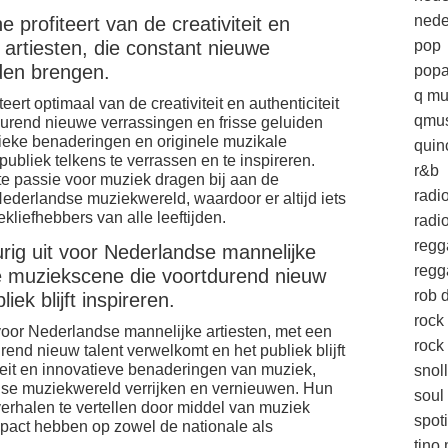
nede
profiteert van de creativiteit en
e artiesten, die constant nieuwe
pop
iden brengen.
popa
q mu
rt optimaal van de creativiteit en authenticiteit
qmus
tdurend nieuwe verrassingen en frisse geluiden
eke benaderingen en originele muzikale
quin
publiek telkens te verrassen en te inspireren.
r&b
te passie voor muziek dragen bij aan de
radi
Nederlandse muziekwereld, waardoor er altijd iets
kliefhebbers van alle leeftijden.
radio
regg
urig uit voor Nederlandse mannelijke
regg
de muziekscene die voortdurend nieuw
rob d
ek blijft inspireren.
rock
 voor Nederlandse mannelijke artiesten, met een
rock 
end nieuw talent verwelkomt en het publiek blijft
iteit en innovatieve benaderingen van muziek,
snol
ndse muziekwereld verrijken en vernieuwen. Hun
soul
rhalen te vertellen door middel van muziek
spoti
impact hebben op zowel de nationale als
tino 