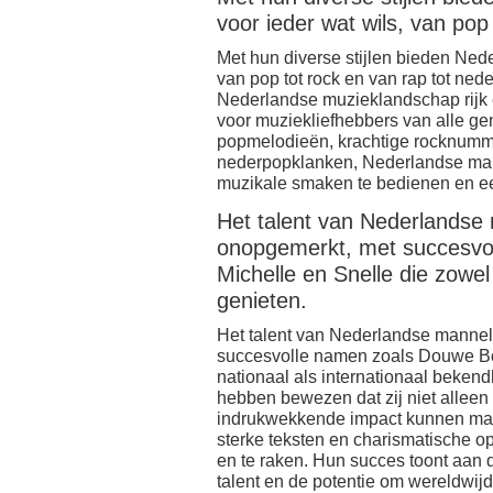
voor ieder wat wils, van pop
Met hun diverse stijlen bieden Nede
van pop tot rock en van rap tot nede
Nederlandse muzieklandschap rijk 
voor muziekliefhebbers van alle ge
popmelodieën, krachtige rocknumme
nederpopklanken, Nederlandse mann
muzikale smaken te bedienen en ee
Het talent van Nederlandse ma
onopgemerkt, met succesvo
Michelle en Snelle die zowel
genieten.
Het talent van Nederlandse mannelij
succesvolle namen zoals Douwe Bo
nationaal als internationaal bekend
hebben bewezen dat zij niet alleen
indrukwekkende impact kunnen mak
sterke teksten en charismatische op
en te raken. Hun succes toont aan
talent en de potentie om wereldwij