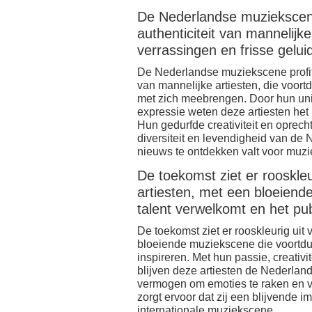
De Nederlandse muziekscene 
authenticiteit van mannelijk
verrassingen en frisse gelu
De Nederlandse muziekscene profitee
van mannelijke artiesten, die voor
met zich meebrengen. Door hun uni
expressie weten deze artiesten het 
Hun gedurfde creativiteit en oprech
diversiteit en levendigheid van de 
nieuws te ontdekken valt voor muzie
De toekomst ziet er rooskle
artiesten, met een bloeien
talent verwelkomt en het publi
De toekomst ziet er rooskleurig uit
bloeiende muziekscene die voortdur
inspireren. Met hun passie, creativ
blijven deze artiesten de Nederla
vermogen om emoties te raken en ve
zorgt ervoor dat zij een blijvende 
internationale muziekscene.