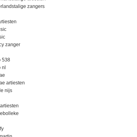
rlandstalige zangers
rtiesten
sic
ic
cy zanger
o 538
 nl
ae
ae artiesten
e nijs
artiesten
lebolleke
fy
martin