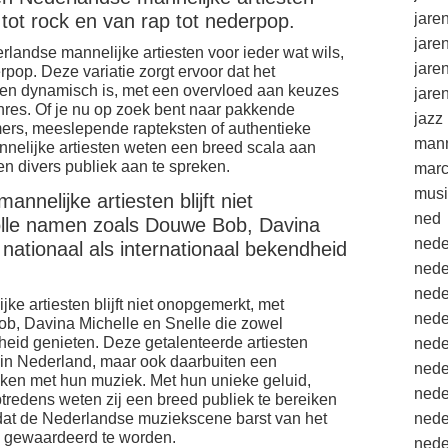
 tot rock en van rap tot nederpop.
jare
jare
rlandse mannelijke artiesten voor ieder wat wils,
jare
rpop. Deze variatie zorgt ervoor dat het
en dynamisch is, met een overvloed aan keuzes
jare
nres. Of je nu op zoek bent naar pakkende
jazz
rs, meeslepende rapteksten of authentieke
mann
elijke artiesten weten een breed scala aan
n divers publiek aan te spreken.
marc
musi
nnelijke artiesten blijft niet
ned
lle namen zoals Douwe Bob, Davina
nede
 nationaal als internationaal bekendheid
nede
nede
ke artiesten blijft niet onopgemerkt, met
nede
b, Davina Michelle en Snelle die zowel
heid genieten. Deze getalenteerde artiesten
nede
 in Nederland, maar ook daarbuiten een
nede
en met hun muziek. Met hun unieke geluid,
nede
tredens weten zij een breed publiek te bereiken
 dat de Nederlandse muziekscene barst van het
nede
d gewaardeerd te worden.
nede