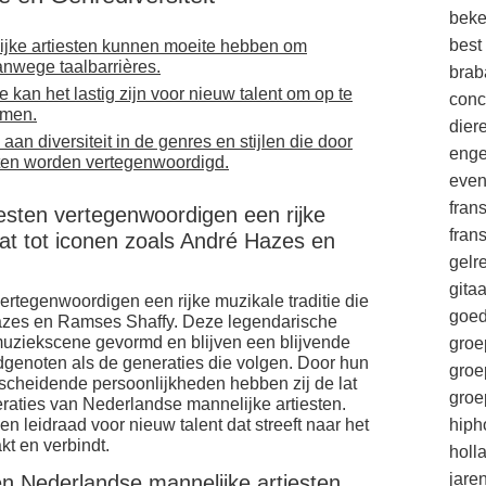
beke
best
ke artiesten kunnen moeite hebben om
anwege taalbarrières.
brab
kan het lastig zijn voor nieuw talent om op te
conc
amen.
die
 aan diversiteit in de genres en stijlen die door
enge
ten worden vertegenwoordigd.
eve
fran
esten vertegenwoordigen een rijke
fran
aat tot iconen zoals André Hazes en
gelr
gitaa
ertegenwoordigen een rijke muzikale traditie die
goe
Hazes en Ramses Shaffy. Deze legendarische
uziekscene gevormd en blijven een blijvende
groe
jdgenoten als de generaties die volgen. Door hun
groe
derscheidende persoonlijkheden hebben zij de lat
groe
raties van Nederlandse mannelijke artiesten.
 en leidraad voor nieuw talent dat streeft naar het
hiph
t en verbindt.
holl
jare
den Nederlandse mannelijke artiesten