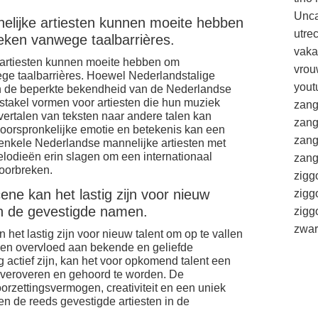
Unca
lijke artiesten kunnen moeite hebben
utre
reken vanwege taalbarrières.
vaka
artiesten kunnen moeite hebben om
vrou
ege taalbarrières. Hoewel Nederlandstalige
yout
an de beperkte bekendheid van de Nederlandse
stakel vormen voor artiesten die hun muziek
zang
vertalen van teksten naar andere talen kan
zang
oorspronkelijke emotie en betekenis kan een
zang
 enkele Nederlandse mannelijke artiesten met
lodieën erin slagen om een internationaal
zang
doorbreken.
zigg
ne kan het lastig zijn voor nieuw
zigg
en de gevestigde namen.
zig
zwar
et lastig zijn voor nieuw talent om op te vallen
en overvloed aan bekende en geliefde
g actief zijn, kan het voor opkomend talent een
e veroveren en gehoord te worden. De
oorzettingsvermogen, creativiteit en een uniek
n de reeds gevestigde artiesten in de