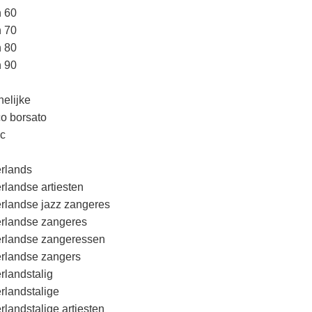
n 60
n 70
n 80
n 90
elijke
o borsato
c
rlands
rlandse artiesten
rlandse jazz zangeres
rlandse zangeres
rlandse zangeressen
rlandse zangers
rlandstalig
rlandstalige
rlandstalige artiesten