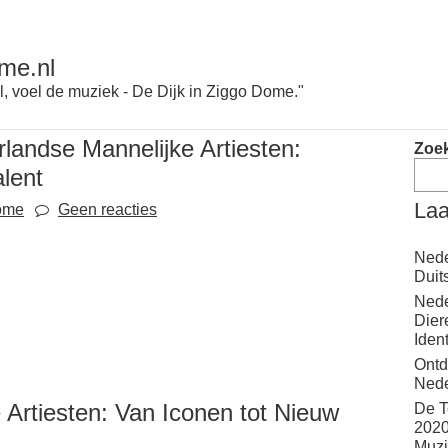
me.nl
l, voel de muziek - De Dijk in Ziggo Dome."
rlandse Mannelijke Artiesten:
Zoe
lent
Laa
ome
Geen reacties
Nede
Duit
Nede
Dier
Iden
Ontd
Nede
 Artiesten: Van Iconen tot Nieuw
De T
2020
Muzi