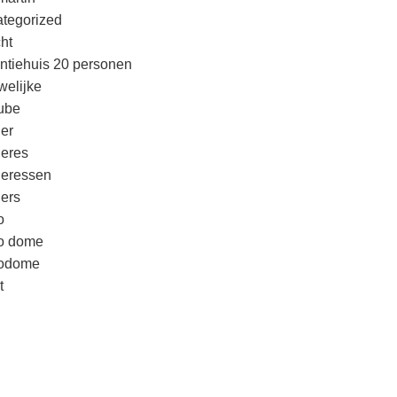
tegorized
cht
ntiehuis 20 personen
welijke
ube
er
eres
eressen
ers
o
o dome
godome
t