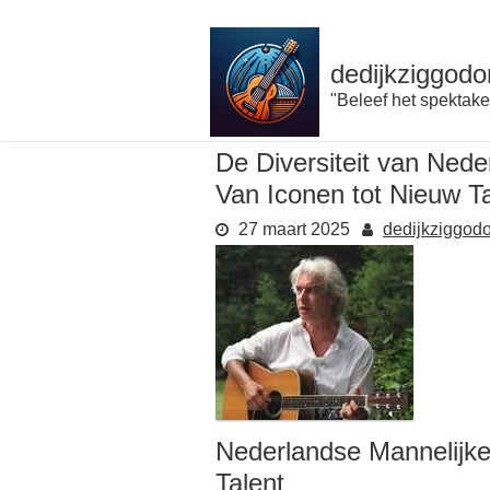
Naar
de
inhoud
dedijkziggodo
gaan
"Beleef het spektake
De Diversiteit van Nede
Van Iconen tot Nieuw Ta
27 maart 2025
dedijkziggod
Nederlandse Mannelijke
Talent