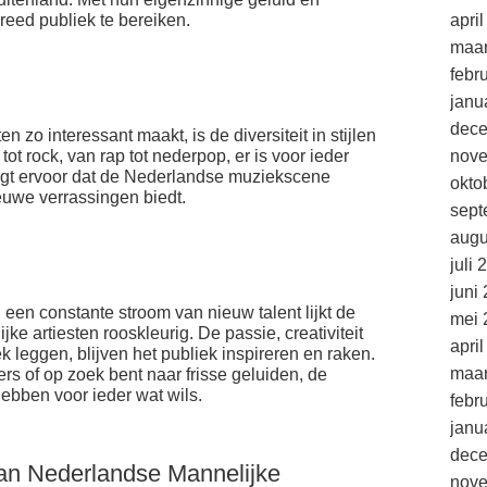
eed publiek te bereiken.
apri
maar
febr
janu
dec
 zo interessant maakt, is de diversiteit in stijlen
ot rock, van rap tot nederpop, er is voor ieder
nov
rgt ervoor dat de Nederlandse muziekscene
okto
ieuwe verrassingen biedt.
sept
augu
juli 
juni
en constante stroom van nieuw talent lijkt de
mei 
e artiesten rooskleurig. De passie, creativiteit
apri
ek leggen, blijven het publiek inspireren en raken.
maar
ers of op zoek bent naar frisse geluiden, de
ebben voor ieder wat wils.
febr
janu
dec
van Nederlandse Mannelijke
nov