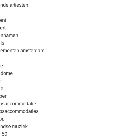
nde artiesten
ant
ert
rennamen
ls
nementen amsterdam
s
se
edome
r
de
pen
psaccommodatie
psaccommodaties
op
andse muziek
n 50