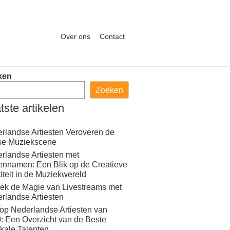
Over ons
Contact
ken
Zoeken
tste artikelen
rlandse Artiesten Veroveren de
se Muziekscene
rlandse Artiesten met
ennamen: Een Blik op de Creatieve
titeit in de Muziekwereld
ek de Magie van Livestreams met
rlandse Artiesten
op Nederlandse Artiesten van
: Een Overzicht van de Beste
kale Talenten