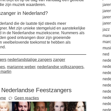
die zijn muziek waarderen.
jare
jare
zanger in Nederland?
jare
jare
rland die de laatste tijd steeds meer
ner. Met zijn unieke stemgeluid en aanstekelijke
jazz
rd in de Nederlandse muziekscene. Nummers als
mann
den goed ontvangen door zijn groeiende
marc
n veelbelovende toekomst te hebben als
nd.
musi
ned
gers
nederlandstalige zangers
zanger
nede
nede
nes
,
marianne weber
,
nederlandse volkszangers
,
 martin
nede
nede
nede
n Nederlandse Feestzangers
nede
nede
ome
Geen reacties
nede
nede