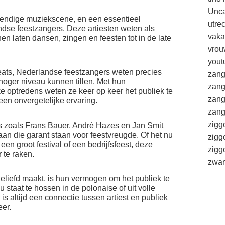
Unca
vendige muziekscene, en een essentieel
utre
dse feestzangers. Deze artiesten weten als
vaka
n laten dansen, zingen en feesten tot in de late
vrou
yout
ats, Nederlandse feestzangers weten precies
zang
oger niveau kunnen tillen. Met hun
zang
 optredens weten ze keer op keer het publiek te
zang
een onvergetelijke ervaring.
zang
zigg
 zoals Frans Bauer, André Hazes en Jan Smit
an die garant staan voor feestvreugde. Of het nu
zigg
en groot festival of een bedrijfsfeest, deze
zig
r te raken.
zwar
liefd maakt, is hun vermogen om het publiek te
u staat te hossen in de polonaise of uit volle
is altijd een connectie tussen artiest en publiek
eer.