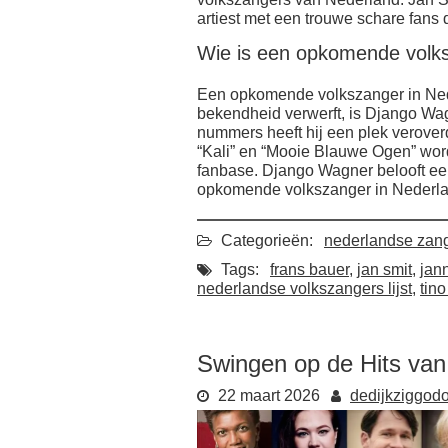
artiest met een trouwe schare fans 
Wie is een opkomende volks
Een opkomende volkszanger in Nede
bekendheid verwerft, is Django Wag
nummers heeft hij een plek verove
“Kali” en “Mooie Blauwe Ogen” wor
fanbase. Django Wagner belooft ee
opkomende volkszanger in Nederla
Categorieën:
nederlandse zan
Tags:
frans bauer
,
jan smit
,
jan
nederlandse volkszangers lijst
,
tino
Swingen op de Hits va
22 maart 2026
dedijkziggod