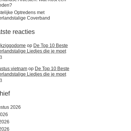
eden?
telijke Optredens met
rlandstalige Coverband
tste reacties
jkziggodome
op
De Top 10 Beste
rlandstalige Liedjes die je moet
n
stus vietnam
op
De Top 10 Beste
rlandstalige Liedjes die je moet
n
hief
stus 2026
2026
 2026
2026