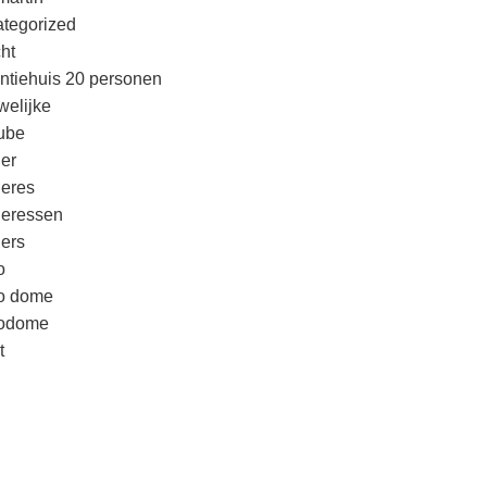
tegorized
cht
ntiehuis 20 personen
welijke
ube
er
eres
eressen
ers
o
o dome
godome
t