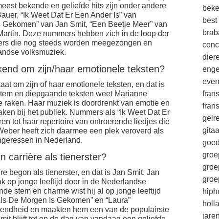
eest bekende en geliefde hits zijn onder andere
beke
auer, “Ik Weet Dat Er Een Ander Is” van
best
 Gekomen” van Jan Smit, “Een Beetje Meer” van
brab
Martin. Deze nummers hebben zich in de loop der
ekers die nog steeds worden meegezongen en
conc
andse volksmuziek.
die
kend om zijn/haar emotionele teksten?
enge
eve
aat om zijn of haar emotionele teksten, en dat is
tem en diepgaande teksten weet Marianne
fran
te raken. Haar muziek is doordrenkt van emotie en
fran
aken bij het publiek. Nummers als “Ik Weet Dat Er
gelr
en tot haar repertoire van ontroerende liedjes die
gitaa
 Weber heeft zich daarmee een plek veroverd als
ngeressen in Nederland.
goe
groe
 carrière als tienerster?
groe
ère begon als tienerster, en dat is Jan Smit. Jan
groe
k op jonge leeftijd door in de Nederlandse
de stem en charme wist hij al op jonge leeftijd
hiph
 “Als De Morgen Is Gekomen” en “Laura”
holl
kendheid en maakten hem een van de populairste
jare
it blijft tot op de dag van vandaag een geliefde