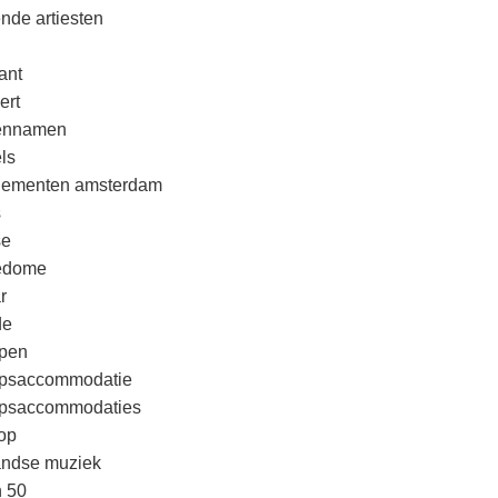
nde artiesten
ant
ert
rennamen
ls
nementen amsterdam
s
se
edome
r
de
pen
psaccommodatie
psaccommodaties
op
andse muziek
n 50