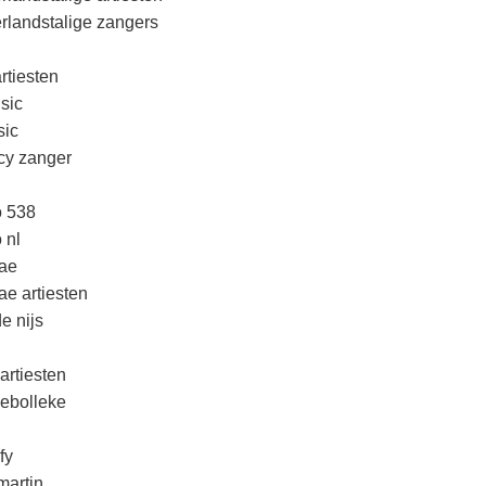
rlandstalige zangers
rtiesten
sic
ic
cy zanger
o 538
 nl
ae
ae artiesten
e nijs
artiesten
lebolleke
fy
martin