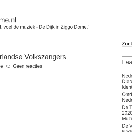
me.nl
l, voel de muziek - De Dijk in Ziggo Dome."
Zoe
rlandse Volkszangers
Laa
me
Geen reacties
Nede
Dier
Iden
Ontd
Nede
De T
2020
Muzi
De V
Nede