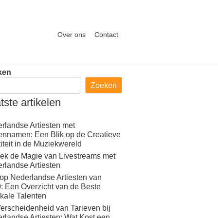
Over ons
Contact
ken
Zoeken
tste artikelen
rlandse Artiesten met
ennamen: Een Blik op de Creatieve
titeit in de Muziekwereld
ek de Magie van Livestreams met
rlandse Artiesten
op Nederlandse Artiesten van
: Een Overzicht van de Beste
kale Talenten
erscheidenheid van Tarieven bij
rlandse Artiesten: Wat Kost een