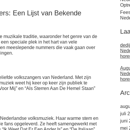
Optr
rs: Een Lijst van Bekende
Fees
Nede
Laa
e muzikale traditie, waaronder het genre van de
en speciale plek in het hart van vele
dedi
 en meeslepende nummers die vaak gaan over
Nede
dingen.
hore
Augu
Nede
liefde volkszangers van Nederland. Met zijn
hore
 muziek weet hij keer op keer zijn publiek te
oor Mij” en “Als Sterren Aan De Hemel Staan”
Arc
augu
juli 
e Nederlandse volksmuziek. Haar warme stem en
juni
le fans opgeleverd. Ze heeft samengewerkt met
mei 
s “Ik Weet Dat Er Een Ander Is” en “De Italiaan”.