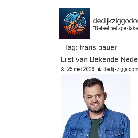
Naar
de
inhoud
dedijkziggodo
gaan
"Beleef het spektake
Tag:
frans bauer
Lijst van Bekende Nede
25 mei 2026
dedijkziggodo