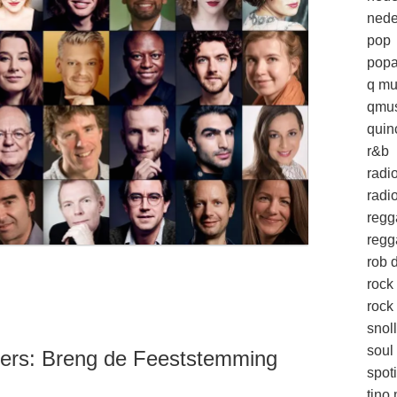
nede
pop
popa
q mu
qmus
quin
r&b
radi
radio
regg
regg
rob d
rock
rock 
snol
soul
ers: Breng de Feeststemming
spoti
tino 