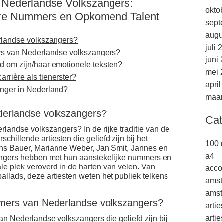
 Nederlandse Volkszangers:
okto
re Nummers en Opkomend Talent
sept
augu
rlandse volkszangers?
juli 
rs van Nederlandse volkszangers?
juni
d om zijn/haar emotionele teksten?
mei 
rrière als tienerster?
apri
nger in Nederland?
maar
derlandse volkszangers?
Cat
andse volkszangers? In de rijke traditie van de
chillende artiesten die geliefd zijn bij het
100 
ans Bauer, Marianne Weber, Jan Smit, Jannes en
a4
angers hebben met hun aanstekelijke nummers en
le plek veroverd in de harten van velen. Van
acco
ballads, deze artiesten weten het publiek telkens
ams
amst
mmers van Nederlandse volkszangers?
arti
arti
an Nederlandse volkszangers die geliefd zijn bij