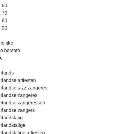
n 60
n 70
n 80
n 90
elijke
o borsato
c
rlands
rlandse artiesten
rlandse jazz zangeres
rlandse zangeres
rlandse zangeressen
rlandse zangers
rlandstalig
rlandstalige
rlandstalige artiesten