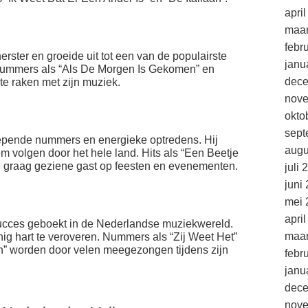
apri
maar
febr
nerster en groeide uit tot een van de populairste
janu
nummers als “Als De Morgen Is Gekomen” en
dec
 te raken met zijn muziek.
nov
okto
sept
epende nummers en energieke optredens. Hij
augu
m volgen door het hele land. Hits als “Een Beetje
 graag geziene gast op feesten en evenementen.
juli 
juni
mei 
apri
l succes geboekt in de Nederlandse muziekwereld.
maar
nig hart te veroveren. Nummers als “Zij Weet Het”
en” worden door velen meegezongen tijdens zijn
febr
janu
dec
nov