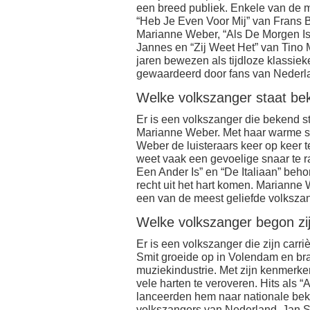
een breed publiek. Enkele van de m
“Heb Je Even Voor Mij” van Frans B
Marianne Weber, “Als De Morgen Is
Jannes en “Zij Weet Het” van Tino 
jaren bewezen als tijdloze klassi
gewaardeerd door fans van Nederl
Welke volkszanger staat be
Er is een volkszanger die bekend st
Marianne Weber. Met haar warme s
Weber de luisteraars keer op keer 
weet vaak een gevoelige snaar te r
Een Ander Is” en “De Italiaan” behor
recht uit het hart komen. Marianne
een van de meest geliefde volksza
Welke volkszanger begon zijn
Er is een volkszanger die zijn carri
Smit groeide op in Volendam en bra
muziekindustrie. Met zijn kenmerken
vele harten te veroveren. Hits als
lanceerden hem naar nationale be
volkszangers van Nederland. Jan Sm