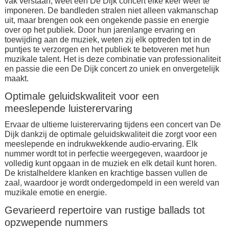
vak verstaan, weet een De Dijk concert elke keer weer te
imponeren. De bandleden stralen niet alleen vakmanschap
uit, maar brengen ook een ongekende passie en energie
over op het publiek. Door hun jarenlange ervaring en
toewijding aan de muziek, weten zij elk optreden tot in de
puntjes te verzorgen en het publiek te betoveren met hun
muzikale talent. Het is deze combinatie van professionaliteit
en passie die een De Dijk concert zo uniek en onvergetelijk
maakt.
Optimale geluidskwaliteit voor een
meeslepende luisterervaring
Ervaar de ultieme luisterervaring tijdens een concert van De
Dijk dankzij de optimale geluidskwaliteit die zorgt voor een
meeslepende en indrukwekkende audio-ervaring. Elk
nummer wordt tot in perfectie weergegeven, waardoor je
volledig kunt opgaan in de muziek en elk detail kunt horen.
De kristalheldere klanken en krachtige bassen vullen de
zaal, waardoor je wordt ondergedompeld in een wereld van
muzikale emotie en energie.
Gevarieerd repertoire van rustige ballads tot
opzwepende nummers