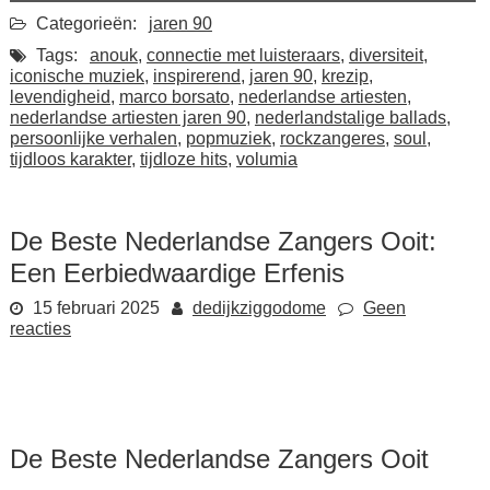
Categorieën:
jaren 90
Tags:
anouk
,
connectie met luisteraars
,
diversiteit
,
iconische muziek
,
inspirerend
,
jaren 90
,
krezip
,
levendigheid
,
marco borsato
,
nederlandse artiesten
,
nederlandse artiesten jaren 90
,
nederlandstalige ballads
,
persoonlijke verhalen
,
popmuziek
,
rockzangeres
,
soul
,
tijdloos karakter
,
tijdloze hits
,
volumia
De Beste Nederlandse Zangers Ooit:
Een Eerbiedwaardige Erfenis
15 februari 2025
dedijkziggodome
Geen
reacties
De Beste Nederlandse Zangers Ooit