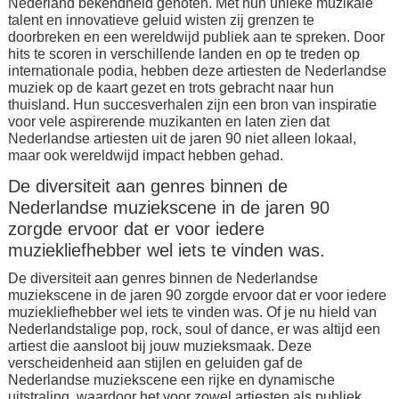
Nederland bekendheid genoten. Met hun unieke muzikale
talent en innovatieve geluid wisten zij grenzen te
doorbreken en een wereldwijd publiek aan te spreken. Door
hits te scoren in verschillende landen en op te treden op
internationale podia, hebben deze artiesten de Nederlandse
muziek op de kaart gezet en trots gebracht naar hun
thuisland. Hun succesverhalen zijn een bron van inspiratie
voor vele aspirerende muzikanten en laten zien dat
Nederlandse artiesten uit de jaren 90 niet alleen lokaal,
maar ook wereldwijd impact hebben gehad.
De diversiteit aan genres binnen de
Nederlandse muziekscene in de jaren 90
zorgde ervoor dat er voor iedere
muziekliefhebber wel iets te vinden was.
De diversiteit aan genres binnen de Nederlandse
muziekscene in de jaren 90 zorgde ervoor dat er voor iedere
muziekliefhebber wel iets te vinden was. Of je nu hield van
Nederlandstalige pop, rock, soul of dance, er was altijd een
artiest die aansloot bij jouw muzieksmaak. Deze
verscheidenheid aan stijlen en geluiden gaf de
Nederlandse muziekscene een rijke en dynamische
uitstraling, waardoor het voor zowel artiesten als publiek