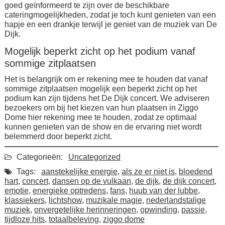
goed geïnformeerd te zijn over de beschikbare
cateringmogelijkheden, zodat je toch kunt genieten van een
hapje en een drankje terwijl je geniet van de muziek van De
Dijk.
Mogelijk beperkt zicht op het podium vanaf
sommige zitplaatsen
Het is belangrijk om er rekening mee te houden dat vanaf
sommige zitplaatsen mogelijk een beperkt zicht op het
podium kan zijn tijdens het De Dijk concert. We adviseren
bezoekers om bij het kiezen van hun plaatsen in Ziggo
Dome hier rekening mee te houden, zodat ze optimaal
kunnen genieten van de show en de ervaring niet wordt
belemmerd door beperkt zicht.
Categorieën:
Uncategorized
Tags:
aanstekelijke energie
,
als ze er niet is
,
bloedend
hart
,
concert
,
dansen op de vulkaan
,
de dijk
,
de dijk concert
,
emotie
,
energieke optredens
,
fans
,
huub van der lubbe
,
klassiekers
,
lichtshow
,
muzikale magie
,
nederlandstalige
muziek
,
onvergetelijke herinneringen
,
opwinding
,
passie
,
tijdloze hits
,
totaalbeleving
,
ziggo dome