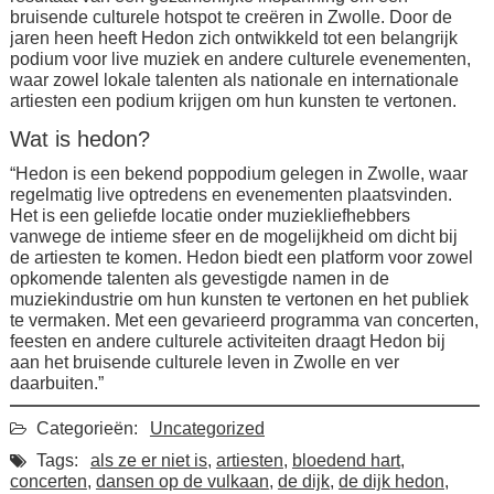
bruisende culturele hotspot te creëren in Zwolle. Door de
jaren heen heeft Hedon zich ontwikkeld tot een belangrijk
podium voor live muziek en andere culturele evenementen,
waar zowel lokale talenten als nationale en internationale
artiesten een podium krijgen om hun kunsten te vertonen.
Wat is hedon?
“Hedon is een bekend poppodium gelegen in Zwolle, waar
regelmatig live optredens en evenementen plaatsvinden.
Het is een geliefde locatie onder muziekliefhebbers
vanwege de intieme sfeer en de mogelijkheid om dicht bij
de artiesten te komen. Hedon biedt een platform voor zowel
opkomende talenten als gevestigde namen in de
muziekindustrie om hun kunsten te vertonen en het publiek
te vermaken. Met een gevarieerd programma van concerten,
feesten en andere culturele activiteiten draagt Hedon bij
aan het bruisende culturele leven in Zwolle en ver
daarbuiten.”
Categorieën:
Uncategorized
Tags:
als ze er niet is
,
artiesten
,
bloedend hart
,
concerten
,
dansen op de vulkaan
,
de dijk
,
de dijk hedon
,