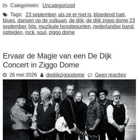
Categorieën:
Uncategorized
Tags:
23 september
,
als ze er niet is
,
bloedend hart
,
blues
,
dansen op de vulkaan
,
de dijk
,
de dijk ziggo dome 23
september
,
hits
,
muzikale hoogtepunten
,
nederlandse band
,
optreden
,
rock
,
soul
,
ziggo dome
Ervaar de Magie van een De Dijk
Concert in Ziggo Dome
26 mei 2026
dedijkziggodome
Geen reacties