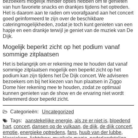
bezoekers mogelijk minder opties hebben om te genieten
van hun favoriete snacks en drankjes tijdens het optreden.
Het is daarom aan te raden om voorafgaand aan het concert
goed geïnformeerd te zijn over de beschikbare
cateringmogelijkheden, zodat je toch kunt genieten van een
hapje en een drankje terwijl je geniet van de muziek van De
Dijk.
Mogelijk beperkt zicht op het podium vanaf
sommige zitplaatsen
Het is belangrijk om er rekening mee te houden dat vanaf
sommige zitplaatsen mogelijk een beperkt zicht op het
podium kan zijn tijdens het De Dijk concert. We adviseren
bezoekers om bij het kiezen van hun plaatsen in Ziggo
Dome hier rekening mee te houden, zodat ze optimaal
kunnen genieten van de show en de ervaring niet wordt
belemmerd door beperkt zicht.
Categorieën:
Uncategorized
Tags:
aanstekelijke energie
,
als ze er niet is
,
bloedend
hart
,
concert
,
dansen op de vulkaan
,
de dijk
,
de dijk concert
,
emotie
,
energieke optredens
,
fans
,
huub van der lubbe
,