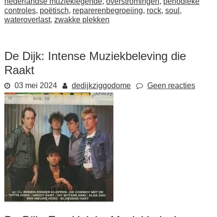
nederlandse muzieklegende
,
overstromingen
,
periodieke
controles
,
poëtisch
,
reparerenbegroeiing
,
rock
,
soul
,
wateroverlast
,
zwakke plekken
De Dijk: Intense Muziekbeleving die
Raakt
03 mei 2024
dedijkziggodome
Geen reacties