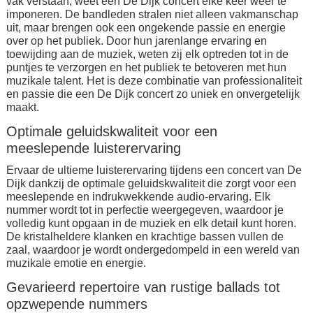
vak verstaan, weet een De Dijk concert elke keer weer te
imponeren. De bandleden stralen niet alleen vakmanschap
uit, maar brengen ook een ongekende passie en energie
over op het publiek. Door hun jarenlange ervaring en
toewijding aan de muziek, weten zij elk optreden tot in de
puntjes te verzorgen en het publiek te betoveren met hun
muzikale talent. Het is deze combinatie van professionaliteit
en passie die een De Dijk concert zo uniek en onvergetelijk
maakt.
Optimale geluidskwaliteit voor een
meeslepende luisterervaring
Ervaar de ultieme luisterervaring tijdens een concert van De
Dijk dankzij de optimale geluidskwaliteit die zorgt voor een
meeslepende en indrukwekkende audio-ervaring. Elk
nummer wordt tot in perfectie weergegeven, waardoor je
volledig kunt opgaan in de muziek en elk detail kunt horen.
De kristalheldere klanken en krachtige bassen vullen de
zaal, waardoor je wordt ondergedompeld in een wereld van
muzikale emotie en energie.
Gevarieerd repertoire van rustige ballads tot
opzwepende nummers