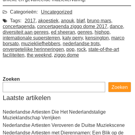
Categorieën:
Uncategorized
Tags:
2017
,
akoestiek
,
anouk
,
bløf
,
bruno mars
,
concertagenda
,
concertagenda ziggo dome 2017
,
dance
,
diversiteit aan genres
,
ed sheeran
,
genres
,
hiphop
,
internationale supersterren
,
katy perry
,
kensington
,
marco
borsato
,
muziekliefhebbers
,
nederlandse trots
,
onvergetelijke herinneringen
,
pop
,
rock
,
state-of-the-art
faciliteiten
,
the weeknd
,
ziggo dome
Zoeken
Zoeken
Laatste artikelen
Nederlandse Artiesten Die Het Nederlandstalige
Muzieklandschap Verrijken
Nederlandse Artiesten Veroveren de Duitse Muziekscene
Nederlandse Artiesten met Dierennamen: Een Blik op de