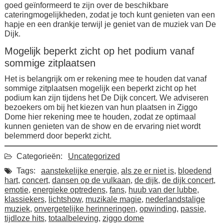
goed geïnformeerd te zijn over de beschikbare
cateringmogelijkheden, zodat je toch kunt genieten van een
hapje en een drankje terwijl je geniet van de muziek van De
Dijk.
Mogelijk beperkt zicht op het podium vanaf
sommige zitplaatsen
Het is belangrijk om er rekening mee te houden dat vanaf
sommige zitplaatsen mogelijk een beperkt zicht op het
podium kan zijn tijdens het De Dijk concert. We adviseren
bezoekers om bij het kiezen van hun plaatsen in Ziggo
Dome hier rekening mee te houden, zodat ze optimaal
kunnen genieten van de show en de ervaring niet wordt
belemmerd door beperkt zicht.
Categorieën:
Uncategorized
Tags:
aanstekelijke energie
,
als ze er niet is
,
bloedend
hart
,
concert
,
dansen op de vulkaan
,
de dijk
,
de dijk concert
,
emotie
,
energieke optredens
,
fans
,
huub van der lubbe
,
klassiekers
,
lichtshow
,
muzikale magie
,
nederlandstalige
muziek
,
onvergetelijke herinneringen
,
opwinding
,
passie
,
tijdloze hits
,
totaalbeleving
,
ziggo dome