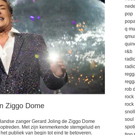
nede
pop
popa
q mu
qmus
quin
r&b
radi
radio
regg
regg
rob d
rock
rock 
 in Ziggo Dome
snol
soul
landse zanger Gerard Joling de Ziggo Dome
spoti
d optreden. Met zijn kenmerkende stemgeluid en
et publiek van begin tot eind te betoveren.
tino 