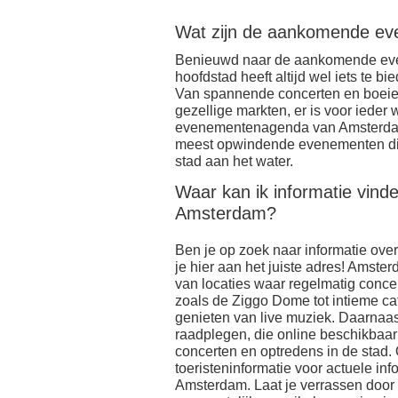
Wat zijn de aankomende e
Benieuwd naar de aankomende ev
hoofdstad heeft altijd wel iets te b
Van spannende concerten en boeiend
gezellige markten, er is voor ieder
evenementenagenda van Amsterdam 
meest opwindende evenementen die
stad aan het water.
Waar kan ik informatie vind
Amsterdam?
Ben je op zoek naar informatie ov
je hier aan het juiste adres! Amst
van locaties waar regelmatig conce
zoals de Ziggo Dome tot intieme café
genieten van live muziek. Daarna
raadplegen, die online beschikbaar
concerten en optredens in de stad. 
toeristeninformatie voor actuele i
Amsterdam. Laat je verrassen door