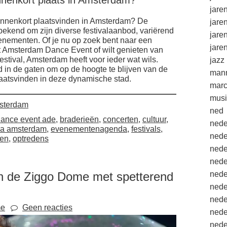
innenkort plaats in Amsterdam?
jare
binnenkort plaatsvinden in Amsterdam? De
jare
bekend om zijn diverse festivalaanbod, variërend
jare
venementen. Of je nu op zoek bent naar een
jare
et Amsterdam Dance Event of wilt genieten van
estival, Amsterdam heeft voor ieder wat wils.
jazz
n de gaten om op de hoogte te blijven van de
mann
plaatsvinden in deze dynamische stad.
marc
musi
sterdam
ned
ance event ade
,
braderieën
,
concerten
,
cultuur
,
nede
a amsterdam
,
evenementenagenda
,
festivals
,
nede
ten
,
optredens
nede
nede
 in de Ziggo Dome met spetterend
nede
nede
nede
me
Geen reacties
nede
nede