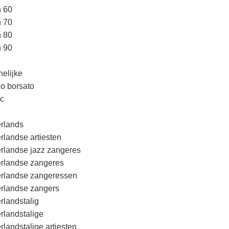
n 60
n 70
n 80
n 90
elijke
o borsato
c
rlands
rlandse artiesten
rlandse jazz zangeres
rlandse zangeres
rlandse zangeressen
rlandse zangers
rlandstalig
rlandstalige
rlandstalige artiesten