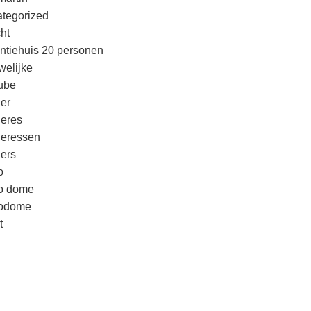
tegorized
cht
ntiehuis 20 personen
welijke
ube
er
eres
eressen
ers
o
o dome
godome
t