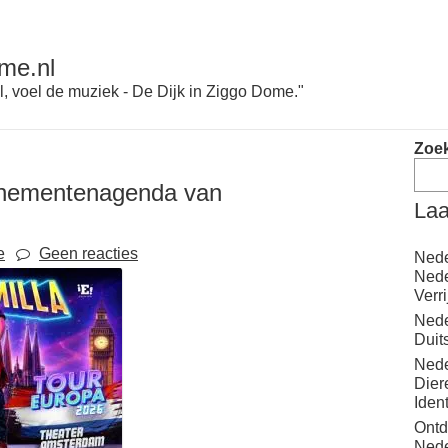
me.nl
l, voel de muziek - De Dijk in Ziggo Dome."
Zoe
enementenagenda van
Laa
e
Geen reacties
Nede
Nede
Verr
Nede
Duit
Nede
Dier
Iden
Ontd
Nede