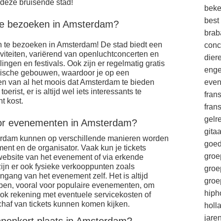
 deze bruisende stad!
beke
best
 te bezoeken in Amsterdam?
brab
en te bezoeken in Amsterdam! De stad biedt een
conc
tiviteiten, variërend van openluchtconcerten en
die
lingen en festivals. Ook zijn er regelmatig gratis
enge
rische gebouwen, waardoor je op een
en van al het moois dat Amsterdam te bieden
eve
oerist, er is altijd wel iets interessants te
fran
t kost.
fran
gelr
oor evenementen in Amsterdam?
gitaa
erdam kunnen op verschillende manieren worden
goe
ent en de organisator. Vaak kun je tickets
groe
 website van het evenement of via erkende
zijn er ook fysieke verkooppunten zoals
groe
ingang van het evenement zelf. Het is altijd
groe
kopen, vooral voor populaire evenementen, om
hiph
ook rekening met eventuele servicekosten of
chaf van tickets kunnen komen kijken.
holl
jare