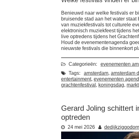
Welke festivals vinden er b
Benieuwd naar welke festivals er 
bruisende stad aan het water staat 
van muziekfestivals tot culturele e
elektronisch muziekfeest tijdens h
live optredens tijdens het Grachtenf
Houd de evenementenagenda goed i
nieuwste festivals die binnenkort 
Categorieën:
evenementen am
Tags:
amsterdam
,
amsterdam d
entertainment
,
evenementen agend
grachtenfestival
,
koningsdag
,
mark
Gerard Joling schittert
optreden
24 mei 2026
dedijkziggodo