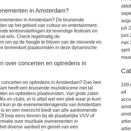
okto
venementen in Amsterdam?
sept
enementen in Amsterdam? De bruisende
augu
ieden op het gebied van cultuur en entertainment.
juli 
e tentoonstellingen tot levendige festivals en
juni
 wat wils. Check regelmatig de
om op de hoogte te blijven van de nieuwste en
mei 
 binnenkort plaatsvinden in deze dynamische
apri
maar
en over concerten en optredens in
Cat
er concerten en optredens in Amsterdam? Dan ben
100 
erdam heeft een bruisende muziekscene met tal
a4
rten en optredens plaatsvinden. Van grote zalen
s en clubs, er is altijd wel een plek waar je kunt
acco
ast kun je de evenementenagenda van Amsterdam
ams
 is en een overzicht biedt van alle aankomende
amst
Of loop eens binnen bij de plaatselijke VVV of
nformatie over muzikale evenementen in
arti
 het diverse aanbod en geniet van een
arti