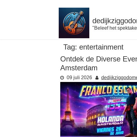
Naar
de
inhoud
dedijkziggodo
gaan
"Beleef het spektake
Tag:
entertainment
Ontdek de Diverse Ev
Amsterdam
09 juli 2026
dedijkziggodom