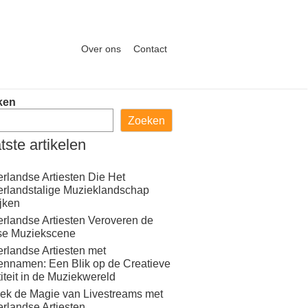
Over ons
Contact
ken
Zoeken
tste artikelen
rlandse Artiesten Die Het
rlandstalige Muzieklandschap
ijken
rlandse Artiesten Veroveren de
se Muziekscene
rlandse Artiesten met
ennamen: Een Blik op de Creatieve
titeit in de Muziekwereld
ek de Magie van Livestreams met
rlandse Artiesten