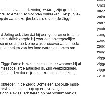
Unca
en feest van herkenning, waarbij zijn grootste
utre
re Boleros” niet mochten ontbreken. Het publiek
vaka
op de aanstekelijke beats die door de Ziggo
vrou
yout
zang
ard Joling ook zien dat hij een geboren entertainer
 het publiek zorgde hij voor een onvergetelijke
zang
sfeer in de Ziggo Dome was ongeëvenaard, mede
zang
it alle hoeken van het land waren gekomen om
zang
zigg
zigg
de Ziggo Dome bewees eens te meer waarom hij al
est geliefde artiesten is. Zijn veelzijdigheid,
zig
straalden door tijdens elke noot die hij zong.
zwar
t optreden in de Ziggo Dome een absolute must-
n, rest slechts de hoop op een vervolgconcert
 opnieuw zal schitteren op het podium van dit