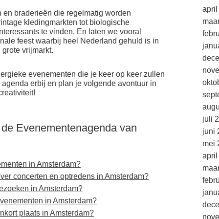
apri
n en braderieën die regelmatig worden
maar
ntage kledingmarkten tot biologische
 interessants te vinden. En laten we vooral
febr
nale feest waarbij heel Nederland gehuld is in
janu
grote vrijmarkt.
dec
nov
ergieke evenementen die je keer op keer zullen
okto
 agenda erbij en plan je volgende avontuur in
eativiteit!
sept
augu
juli 
r de Evenementenagenda van
juni
mei 
apri
ementen in Amsterdam?
maar
 over concerten en optredens in Amsterdam?
febr
 bezoeken in Amsterdam?
janu
 evenementen in Amsterdam?
dec
enkort plaats in Amsterdam?
nov