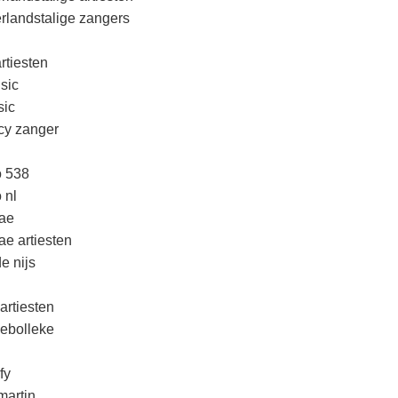
rlandstalige zangers
rtiesten
sic
ic
cy zanger
o 538
 nl
ae
ae artiesten
e nijs
artiesten
lebolleke
fy
martin