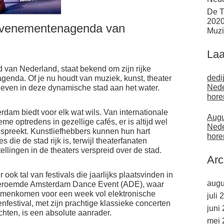
De T
2020
Evenementenagenda van
Muzi
Laa
van Nederland, staat bekend om zijn rijke
dedi
enda. Of je nu houdt van muziek, kunst, theater
Nede
e beleven in deze dynamische stad aan het water.
hore
m biedt voor elk wat wils. Van internationale
Augu
me optredens in gezellige cafés, er is altijd wel
Nede
spreekt. Kunstliefhebbers kunnen hun hart
hore
 die de stad rijk is, terwijl theaterfanaten
llingen in de theaters verspreid over de stad.
Arc
ook tal van festivals die jaarlijks plaatsvinden in
augu
eroemde Amsterdam Dance Event (ADE), waar
samenkomen voor een week vol elektronische
juli 
nfestival, met zijn prachtige klassieke concerten
juni
chten, is een absolute aanrader.
mei 