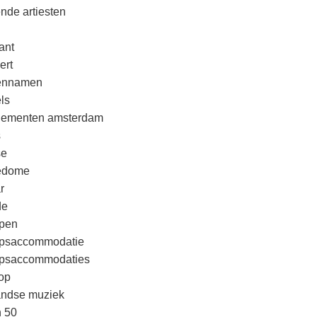
nde artiesten
ant
ert
rennamen
ls
nementen amsterdam
s
se
edome
r
de
pen
psaccommodatie
psaccommodaties
op
andse muziek
n 50