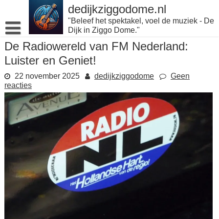
Naar
dedijkziggodome.nl
de
"Beleef het spektakel, voel de muziek - De
inhoud
Dijk in Ziggo Dome."
gaan
De Radiowereld van FM Nederland:
Luister en Geniet!
22 november 2025
dedijkziggodome
Geen
reacties