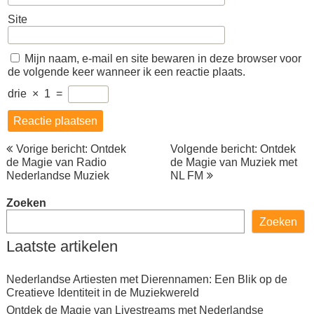
Site
Mijn naam, e-mail en site bewaren in deze browser voor
de volgende keer wanneer ik een reactie plaats.
drie
×
1
=
Berichtnavigatie
Vorige bericht: Ontdek
Volgende bericht: Ontdek
de Magie van Radio
de Magie van Muziek met
Nederlandse Muziek
NL FM
Zoeken
Zoeken
Laatste artikelen
Nederlandse Artiesten met Dierennamen: Een Blik op de
Creatieve Identiteit in de Muziekwereld
Ontdek de Magie van Livestreams met Nederlandse