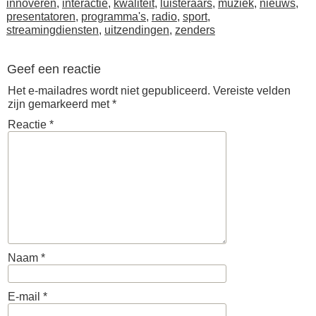
innoveren
,
interactie
,
kwaliteit
,
luisteraars
,
muziek
,
nieuws
,
presentatoren
,
programma's
,
radio
,
sport
,
streamingdiensten
,
uitzendingen
,
zenders
Geef een reactie
Het e-mailadres wordt niet gepubliceerd.
Vereiste velden
zijn gemarkeerd met
*
Reactie
*
Naam
*
E-mail
*