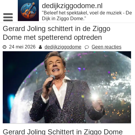
Naar
dedijkziggodome.nl
de
"Beleef het spektakel, voel de muziek - De
inhoud
Dijk in Ziggo Dome."
gaan
Gerard Joling schittert in de Ziggo
Dome met spetterend optreden
24 mei 2026
dedijkziggodome
Geen reacties
Gerard Joling Schittert in Ziggo Dome