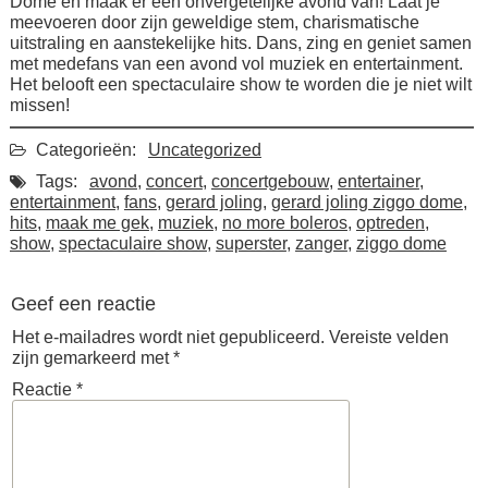
Dome en maak er een onvergetelijke avond van! Laat je
meevoeren door zijn geweldige stem, charismatische
uitstraling en aanstekelijke hits. Dans, zing en geniet samen
met medefans van een avond vol muziek en entertainment.
Het belooft een spectaculaire show te worden die je niet wilt
missen!
Categorieën:
Uncategorized
Tags:
avond
,
concert
,
concertgebouw
,
entertainer
,
entertainment
,
fans
,
gerard joling
,
gerard joling ziggo dome
,
hits
,
maak me gek
,
muziek
,
no more boleros
,
optreden
,
show
,
spectaculaire show
,
superster
,
zanger
,
ziggo dome
Geef een reactie
Het e-mailadres wordt niet gepubliceerd.
Vereiste velden
zijn gemarkeerd met
*
Reactie
*