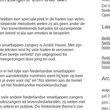
De V
Nede
Optr
ebben een speciale plek in de harten van velen.
slepende melodieën weten zij als geen ander de
Laa
n. Van tranentrekkende ballades tot opzwepende
en breed scala aan emoties te bespelen.
dedi
Nede
smartlappen zangers is André Hazes. Met zijn
hore
 teksten wist hij vele harten te veroveren.
Een beetje verliefd” zijn uitgegroeid tot
Augu
 meegezongen door jong en oud.
Nede
hore
 in het rijtje van Nederlandse smartlappen
ng en aanstekelijke nummers weet hij keer op keer
Arc
b je even voor mij” en “Als sterren aan de hemel
n uit het Nederlandse muzieklandschap.
augu
juli 
g vele andere Nederlandse smartlappen zangers
lkszangers tot levensliedartiesten, zij weten met
juni
n artiest en publiek. De herkenbare thema’s van
mei 