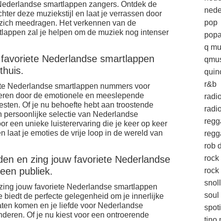
Nederlandse smartlappen zangers. Ontdek de
nede
chter deze muziekstijl en laat je verrassen door
pop
met zich meedragen. Het verkennen van de
lappen zal je helpen om de muziek nog intenser
popa
q mu
e favoriete Nederlandse smartlappen
qmus
huis.
quin
r&b
riete Nederlandse smartlappen nummers voor
oeren door de emotionele en meeslepende
radi
esten. Of je nu behoefte hebt aan troostende
radio
en persoonlijke selectie van Nederlandse
regg
r een unieke luisterervaring die je keer op keer
n laat je emoties de vrije loop in de wereld van
regg
rob d
n en zing jouw favoriete Nederlandse
rock
een publiek.
rock 
snol
ing jouw favoriete Nederlandse smartlappen
soul
biedt de perfecte gelegenheid om je innerlijke
aten komen en je liefde voor Nederlandse
spoti
deren. Of je nu kiest voor een ontroerende
tino 