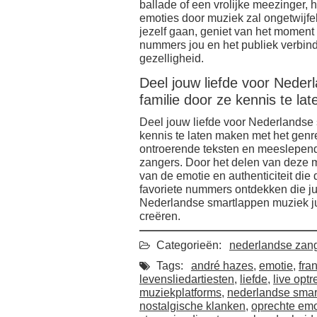
ballade of een vrolijke meezinger, 
emoties door muziek zal ongetwijfe
jezelf gaan, geniet van het moment
nummers jou en het publiek verbind
gezelligheid.
Deel jouw liefde voor Nede
familie door ze kennis te l
Deel jouw liefde voor Nederlandse 
kennis te laten maken met het genr
ontroerende teksten en meeslepen
zangers. Door het delen van deze m
van de emotie en authenticiteit die
favoriete nummers ontdekken die jul
Nederlandse smartlappen muziek ju
creëren.
Categorieën:
nederlandse zan
Tags:
andré hazes
,
emotie
,
fra
levensliedartiesten
,
liefde
,
live opt
muziekplatforms
,
nederlandse smar
nostalgische klanken
,
oprechte emo