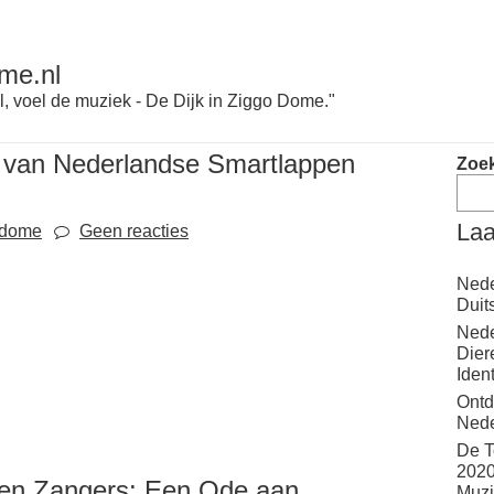
me.nl
l, voel de muziek - De Dijk in Ziggo Dome."
 van Nederlandse Smartlappen
Zoe
Laa
odome
Geen reacties
Nede
Duit
Nede
Dier
Iden
Ontd
Nede
De T
2020
en Zangers: Een Ode aan
Muzi