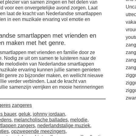
het plezier van samen zingen en het delen van
Unca
ld voor een onvergetelijke avond zorgen. Laat
 en laat de kracht van Nederlandse smartlappen
utre
en in een muzikale ervaring vol emotie en
vaka
vrou
rlandse smartlappen met vrienden en
yout
aten maken met het genre.
zang
smartlappen met vrienden en familie door ze
zang
e. Nodig ze uit om samen te luisteren naar de
zang
de melodieën van Nederlandse smartlappen
zang
uzikale ervaring kunnen jullie samen genieten
zigg
 dit genre zo bijzonder maken, en wellicht nieuwe
lie verder verbinden. Laat de kracht van
zigg
llie samenzijn verrijken en mooie herinneringen
zig
zwar
geres
zangeres
ns bauer
,
geluk
,
johnny jordaan
,
redens
,
melancholische ballades
,
melodie
,
tlappen zangers
,
nederlandstalige muziek
,
ties
,
opzwepende meezingers
,