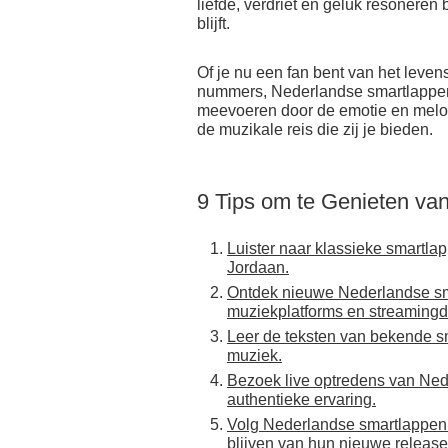
liefde, verdriet en geluk resoneren 
blijft.
Of je nu een fan bent van het leve
nummers, Nederlandse smartlappen z
meevoeren door de emotie en melod
de muzikale reis die zij je bieden.
9 Tips om te Genieten va
Luister naar klassieke smartla
Jordaan.
Ontdek nieuwe Nederlandse sm
muziekplatforms en streamingd
Leer de teksten van bekende sm
muziek.
Bezoek live optredens van Ne
authentieke ervaring.
Volg Nederlandse smartlappen 
blijven van hun nieuwe release