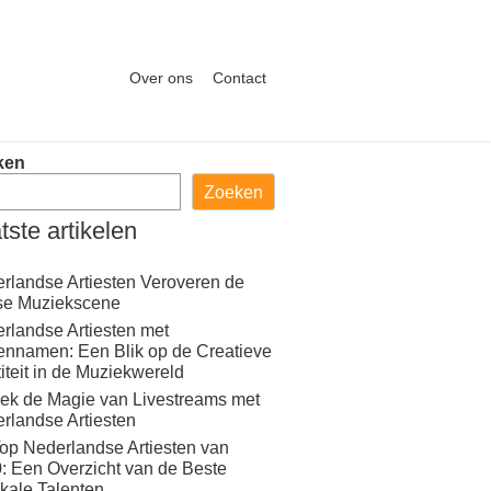
Over ons
Contact
ken
Zoeken
tste artikelen
rlandse Artiesten Veroveren de
se Muziekscene
rlandse Artiesten met
ennamen: Een Blik op de Creatieve
titeit in de Muziekwereld
ek de Magie van Livestreams met
rlandse Artiesten
op Nederlandse Artiesten van
: Een Overzicht van de Beste
kale Talenten