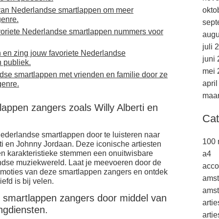
 van Nederlandse smartlappen om meer
okto
genre.
sept
favoriete Nederlandse smartlappen nummers voor
augu
juli 
en zing jouw favoriete Nederlandse
juni
 publiek.
mei 
dse smartlappen met vrienden en familie door ze
apri
genre.
maar
lappen zangers zoals Willy Alberti en
Cat
ederlandse smartlappen door te luisteren naar
100 
rti en Johnny Jordaan. Deze iconische artiesten
n karakteristieke stemmen een onuitwisbare
a4
andse muziekwereld. Laat je meevoeren door de
acco
emoties van deze smartlappen zangers en ontdek
ams
fd is bij velen.
amst
 smartlappen zangers door middel van
arti
ngdiensten.
arti