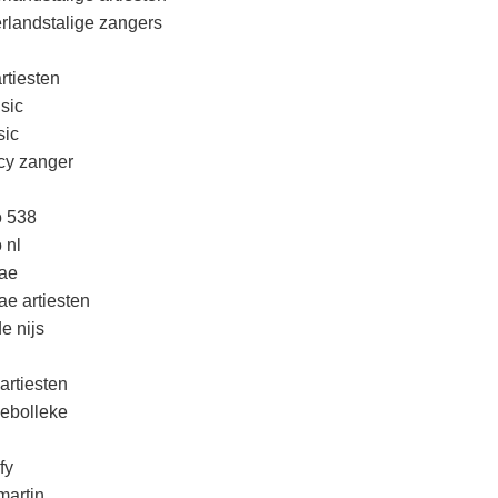
rlandstalige zangers
rtiesten
sic
ic
cy zanger
o 538
 nl
ae
ae artiesten
e nijs
artiesten
lebolleke
fy
martin