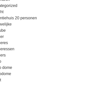
tegorized
cht
ntiehuis 20 personen
welijke
ube
er
eres
eressen
ers
o
o dome
godome
t