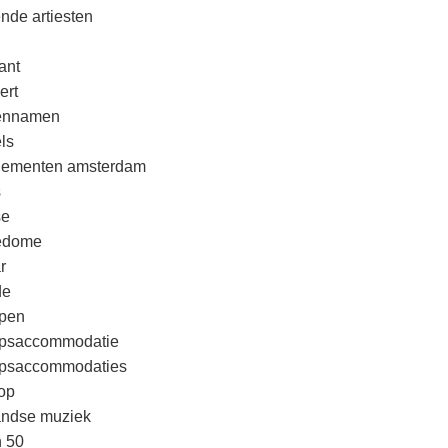
nde artiesten
ant
ert
rennamen
ls
nementen amsterdam
s
se
edome
r
de
pen
psaccommodatie
psaccommodaties
op
andse muziek
n 50