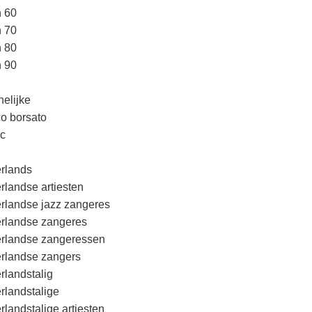
n 60
n 70
n 80
n 90
elijke
o borsato
c
rlands
rlandse artiesten
rlandse jazz zangeres
rlandse zangeres
rlandse zangeressen
rlandse zangers
rlandstalig
rlandstalige
rlandstalige artiesten