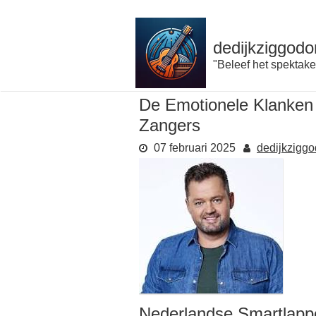
Naar
de
inhoud
dedijkziggodo
gaan
"Beleef het spektake
De Emotionele Klanken
Zangers
07 februari 2025
dedijkzigg
Nederlandse Smartlapp