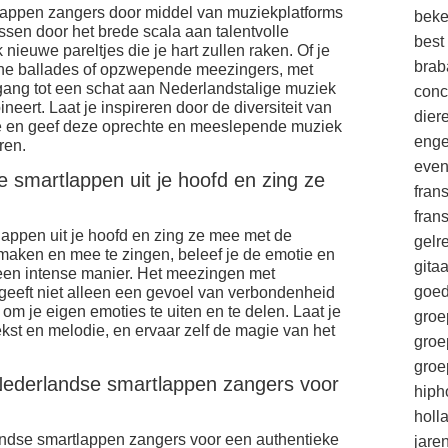
appen zangers door middel van muziekplatforms
beke
ssen door het brede scala aan talentvolle
best
 nieuwe pareltjes die je hart zullen raken. Of je
brab
che ballades of opzwepende meezingers, met
egang tot een schat aan Nederlandstalige muziek
conc
eert. Laat je inspireren door de diversiteit van
die
 en geef deze oprechte en meeslepende muziek
enge
ren.
eve
 smartlappen uit je hoofd en zing ze
fran
fran
appen uit je hoofd en zing ze mee met de
gelr
maken en mee te zingen, beleef je de emotie en
gitaa
een intense manier. Het meezingen met
goe
eeft niet alleen een gevoel van verbondenheid
om je eigen emoties te uiten en te delen. Laat je
groe
kst en melodie, en ervaar zelf de magie van het
groe
groe
Nederlandse smartlappen zangers voor
hiph
holl
ndse smartlappen zangers voor een authentieke
jare