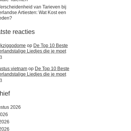
erscheidenheid van Tarieven bij
rlandse Artiesten: Wat Kost een
eden?
tste reacties
jkziggodome
op
De Top 10 Beste
rlandstalige Liedjes die je moet
n
stus vietnam
op
De Top 10 Beste
rlandstalige Liedjes die je moet
n
hief
stus 2026
2026
 2026
2026