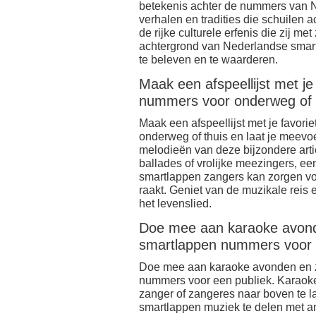
betekenis achter de nummers van 
verhalen en tradities die schuilen a
de rijke culturele erfenis die zij 
achtergrond van Nederlandse smart
te beleven en te waarderen.
Maak een afspeellijst met j
nummers voor onderweg of t
Maak een afspeellijst met je favo
onderweg of thuis en laat je meev
melodieën van deze bijzondere arti
ballades of vrolijke meezingers, e
smartlappen zangers kan zorgen voo
raakt. Geniet van de muzikale reis e
het levenslied.
Doe mee aan karaoke avonde
smartlappen nummers voor 
Doe mee aan karaoke avonden en z
nummers voor een publiek. Karaoke 
zanger of zangeres naar boven te l
smartlappen muziek te delen met an