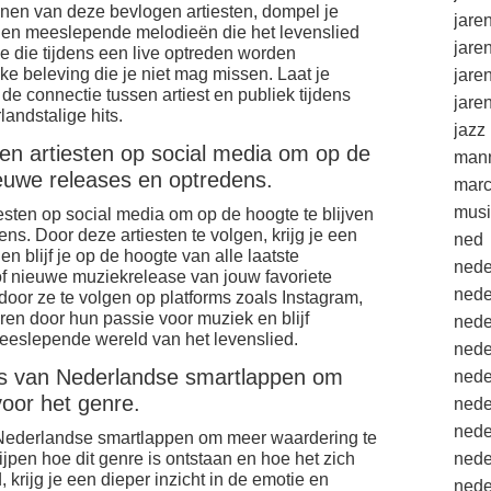
wonen van deze bevlogen artiesten, dompel je
jare
s en meeslepende melodieën die het levenslied
jare
 die tijdens een live optreden worden
e beleving die je niet mag missen. Laat je
jare
e connectie tussen artiest en publiek tijdens
jare
andstalige hits.
jazz
en artiesten op social media om op de
mann
ieuwe releases en optredens.
marc
musi
sten op social media om op de hoogte te blijven
s. Door deze artiesten te volgen, krijg je een
ned
en blijf je op de hoogte van alle laatste
nede
of nieuwe muziekrelease van jouw favoriete
nede
or ze te volgen op platforms zoals Instagram,
eren door hun passie voor muziek en blijf
nede
eslepende wereld van het levenslied.
nede
nis van Nederlandse smartlappen om
nede
voor het genre.
nede
nede
 Nederlandse smartlappen om meer waardering te
ijpen hoe dit genre is ontstaan en hoe het zich
nede
 krijg je een dieper inzicht in de emotie en
nede