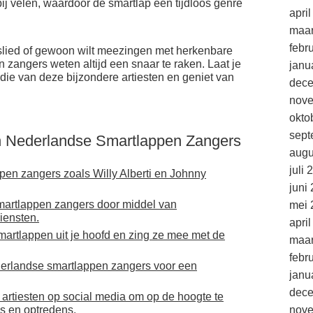
bij velen, waardoor de smartlap een tijdloos genre
apri
maar
febr
nslied of gewoon wilt meezingen met herkenbare
angers weten altijd een snaar te raken. Laat je
janu
ie van deze bijzondere artiesten en geniet van
dec
nov
okto
sept
n Nederlandse Smartlappen Zangers
augu
juli 
ppen zangers zoals Willy Alberti en Johnny
juni
artlappen zangers door middel van
mei 
iensten.
apri
artlappen uit je hoofd en zing ze mee met de
maar
febr
derlandse smartlappen zangers voor een
janu
dec
artiesten op social media om op de hoogte te
s en optredens.
nov