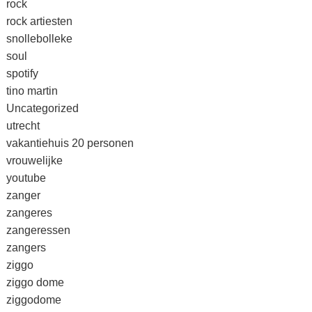
rock
rock artiesten
snollebolleke
soul
spotify
tino martin
Uncategorized
utrecht
vakantiehuis 20 personen
vrouwelijke
youtube
zanger
zangeres
zangeressen
zangers
ziggo
ziggo dome
ziggodome