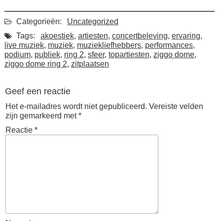
Categorieën:
Uncategorized
Tags:
akoestiek
,
artiesten
,
concertbeleving
,
ervaring
,
live muziek
,
muziek
,
muziekliefhebbers
,
performances
,
podium
,
publiek
,
ring 2
,
sfeer
,
topartiesten
,
ziggo dome
,
ziggo dome ring 2
,
zitplaatsen
Geef een reactie
Het e-mailadres wordt niet gepubliceerd.
Vereiste velden
zijn gemarkeerd met
*
Reactie
*