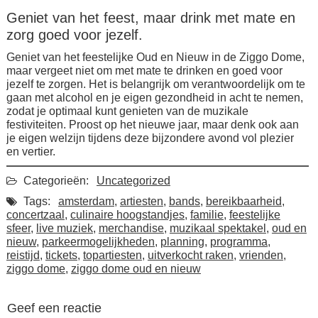
Geniet van het feest, maar drink met mate en
zorg goed voor jezelf.
Geniet van het feestelijke Oud en Nieuw in de Ziggo Dome,
maar vergeet niet om met mate te drinken en goed voor
jezelf te zorgen. Het is belangrijk om verantwoordelijk om te
gaan met alcohol en je eigen gezondheid in acht te nemen,
zodat je optimaal kunt genieten van de muzikale
festiviteiten. Proost op het nieuwe jaar, maar denk ook aan
je eigen welzijn tijdens deze bijzondere avond vol plezier
en vertier.
Categorieën:
Uncategorized
Tags:
amsterdam
,
artiesten
,
bands
,
bereikbaarheid
,
concertzaal
,
culinaire hoogstandjes
,
familie
,
feestelijke
sfeer
,
live muziek
,
merchandise
,
muzikaal spektakel
,
oud en
nieuw
,
parkeermogelijkheden
,
planning
,
programma
,
reistijd
,
tickets
,
topartiesten
,
uitverkocht raken
,
vrienden
,
ziggo dome
,
ziggo dome oud en nieuw
Geef een reactie