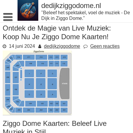
Naar
dedijkziggodome.nl
de
"Beleef het spektakel, voel de muziek - De
inhoud
Dijk in Ziggo Dome."
gaan
Ontdek de Magie van Live Muziek:
Koop Nu Je Ziggo Dome Kaarten!
14 juni 2024
dedijkziggodome
Geen reacties
Ziggo Dome Kaarten: Beleef Live
Muziek in Stijl