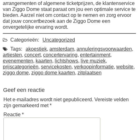
arrangementen of algemene ticketprijzen, de klantenservice
van Ziggo Dome staat paraat om jou een optimale service te
bieden. Aarzel niet om contact op te nemen en zorg ervoor
dat jouw concertbezoek aan de Ziggo Dome een
onvergetelijke ervaring wordt.
Categorieën:
Uncategorized
Tags:
akoestiek
,
amsterdam
,
annuleringsvoorwaarden
,
artiesten
,
concert
,
concertervaring
,
entertainment
,
evenementen
,
kaarten
,
lichtshows
,
live muziek
,
prijscategorieën
,
servicekosten
,
verkoopinformatie
,
website
,
ziggo dome
,
ziggo dome kaarten
,
zitplaatsen
Geef een reactie
Het e-mailadres wordt niet gepubliceerd.
Vereiste velden
zijn gemarkeerd met
*
Reactie
*