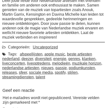
Deel jouw liefde voor Nederlandse artiesten met vrienden
en familie om anderen ook enthousiast te maken. Samen
genieten van de muziek van topartiesten zoals Anouk,
Martin Garrix, Kensington en Davina Michelle kan leiden tot
waardevolle gesprekken, gedeelde herinneringen en
nieuwe ontdekkingen. Door jouw passie te delen, kunnen
anderen ook de magie van Nederlandse muziek ervaren en
wellicht nieuwe favoriete artiesten ontdekken. Laat de
muziek verbinden en inspireren!
Categorieën:
Uncategorized
Tags:
afspeellijsten
,
apple music
,
beste artiesten
nederland
,
deezer
,
diversiteit
,
energie
,
genres
,
klanken
,
liveconcerten
,
liveoptredens
,
melodieën
,
muzikale horizon
,
nederlandse artiesten
,
nieuws
,
passie
,
podiumkunsten
,
releases
,
sfeer
,
sociale media
,
spotify
,
stijlen
,
streamingdiensten
,
talent
Geef een reactie
Het e-mailadres wordt niet gepubliceerd.
Vereiste velden
zijn gemarkeerd met
*