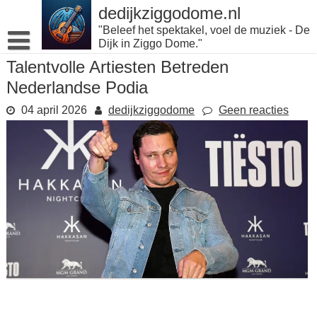
Naar
dedijkziggodome.nl
de
"Beleef het spektakel, voel de muziek - De
inhoud
Dijk in Ziggo Dome."
gaan
Talentvolle Artiesten Betreden
Nederlandse Podia
04 april 2026
dedijkziggodome
Geen reacties