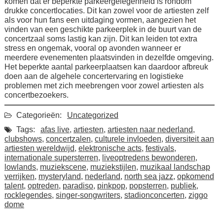
komen dat er beperkte parkeergelegenheid is rondom
drukke concertlocaties. Dit kan zowel voor de artiesten zelf
als voor hun fans een uitdaging vormen, aangezien het
vinden van een geschikte parkeerplek in de buurt van de
concertzaal soms lastig kan zijn. Dit kan leiden tot extra
stress en ongemak, vooral op avonden wanneer er
meerdere evenementen plaatsvinden in dezelfde omgeving.
Het beperkte aantal parkeerplaatsen kan daardoor afbreuk
doen aan de algehele concertervaring en logistieke
problemen met zich meebrengen voor zowel artiesten als
concertbezoekers.
Categorieën:
Uncategorized
Tags:
afas live
,
artiesten
,
artiesten naar nederland
,
clubshows
,
concertzalen
,
culturele invloeden
,
diversiteit aan
artiesten wereldwijd
,
elektronische acts
,
festivals
,
internationale supersterren
,
liveoptredens bewonderen
,
lowlands
,
muziekscene
,
muziekstijlen
,
muzikaal landschap
verrijken
,
mysteryland
,
nederland
,
north sea jazz
,
opkomend
talent
,
optreden
,
paradiso
,
pinkpop
,
popsterren
,
publiek
,
rocklegendes
,
singer-songwriters
,
stadionconcerten
,
ziggo
dome