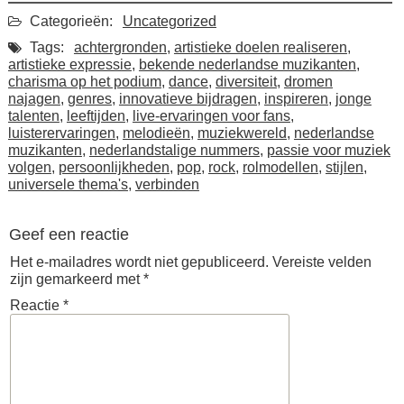
Categorieën:
Uncategorized
Tags:
achtergronden
,
artistieke doelen realiseren
,
artistieke expressie
,
bekende nederlandse muzikanten
,
charisma op het podium
,
dance
,
diversiteit
,
dromen
najagen
,
genres
,
innovatieve bijdragen
,
inspireren
,
jonge
talenten
,
leeftijden
,
live-ervaringen voor fans
,
luisterervaringen
,
melodieën
,
muziekwereld
,
nederlandse
muzikanten
,
nederlandstalige nummers
,
passie voor muziek
volgen
,
persoonlijkheden
,
pop
,
rock
,
rolmodellen
,
stijlen
,
universele thema's
,
verbinden
Geef een reactie
Het e-mailadres wordt niet gepubliceerd.
Vereiste velden
zijn gemarkeerd met
*
Reactie
*