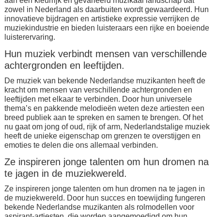
aan een kleurrijk en gevarieerd muzikaal landschap dat
zowel in Nederland als daarbuiten wordt gewaardeerd. Hun
innovatieve bijdragen en artistieke expressie verrijken de
muziekindustrie en bieden luisteraars een rijke en boeiende
luisterervaring.
Hun muziek verbindt mensen van verschillende
achtergronden en leeftijden.
De muziek van bekende Nederlandse muzikanten heeft de
kracht om mensen van verschillende achtergronden en
leeftijden met elkaar te verbinden. Door hun universele
thema’s en pakkende melodieën weten deze artiesten een
breed publiek aan te spreken en samen te brengen. Of het
nu gaat om jong of oud, rijk of arm, Nederlandstalige muziek
heeft de unieke eigenschap om grenzen te overstijgen en
emoties te delen die ons allemaal verbinden.
Ze inspireren jonge talenten om hun dromen na
te jagen in de muziekwereld.
Ze inspireren jonge talenten om hun dromen na te jagen in
de muziekwereld. Door hun succes en toewijding fungeren
bekende Nederlandse muzikanten als rolmodellen voor
aspirant-artiesten, die worden aangemoedigd om hun