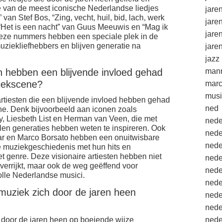
e van de meest iconische Nederlandse liedjes
jare
 van Stef Bos, “Zing, vecht, huil, bid, lach, werk
jare
Het is een nacht” van Guus Meeuwis en “Mag ik
jare
 Deze nummers hebben een speciale plek in de
uziekliefhebbers en blijven generatie na
jare
jazz
n hebben een blijvende invloed gehad
mann
iekscene?
marc
musi
artiesten die een blijvende invloed hebben gehad
ned
e. Denk bijvoorbeeld aan iconen zoals
, Liesbeth List en Herman van Veen, die met
nede
jlen generaties hebben weten te inspireren. Ook
nede
ar en Marco Borsato hebben een onuitwisbare
nede
 muziekgeschiedenis met hun hits en
 genre. Deze visionaire artiesten hebben niet
nede
verrijkt, maar ook de weg geëffend voor
nede
olle Nederlandse musici.
nede
muziek zich door de jaren heen
nede
nede
 door de jaren heen op boeiende wijze
nede