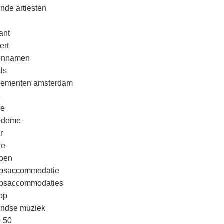
nde artiesten
ant
ert
rennamen
ls
nementen amsterdam
s
se
edome
r
de
pen
psaccommodatie
psaccommodaties
op
andse muziek
n 50