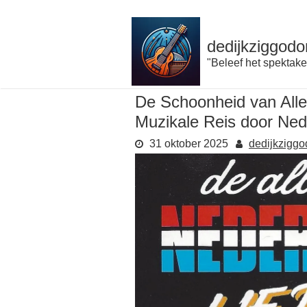
Naar
de
inhoud
dedijkziggodo
gaan
"Beleef het spektake
De Schoonheid van Alle
Muzikale Reis door Ned
31 oktober 2025
dedijkzigg