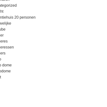
tegorized
cht
ntiehuis 20 personen
welijke
ube
er
eres
eressen
ers
o
o dome
godome
t