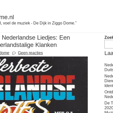
me.nl
l, voel de muziek - De Dijk in Ziggo Dome."
 Nederlandse Liedjes: Een
Zoe
erlandstalige Klanken
Laa
odome
Geen reacties
Nede
Duit
Nede
Dier
Iden
Ontd
Nede
De T
2020
Muzi