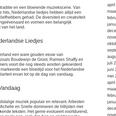
apri
 traditie en een bloeiende muziekscene. Van
maar
e hits, Nederlandse liedjes hebben altijd een
liefhebbers gehad. De diversiteit en creativiteit
febr
ongeëvenaard en vormen een belangrijk
janu
t van het land.
dec
nov
erlandse Liedjes
okto
sept
ederland een ware gouden eeuw van
augu
n zoals Boudewijn de Groot, Ramses Shaffy en
juli 
mmers voort die nog steeds worden gekoesterd
 markeerde een bloeitijd voor het Nederlandse
juni
lariteit ervan tot op de dag van vandaag.
mei 
apri
 Vandaag
maar
febr
stalige muziek populair en relevant. Artiesten
janu
ichelle en Snelle domineren de hitlijsten met
dec
nde teksten. Het genre evolueert voortdurend,
nov