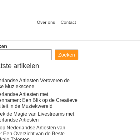
Over ons
Contact
ken
Zoeken
tste artikelen
rlandse Artiesten Veroveren de
se Muziekscene
rlandse Artiesten met
ennamen: Een Blik op de Creatieve
titeit in de Muziekwereld
ek de Magie van Livestreams met
rlandse Artiesten
op Nederlandse Artiesten van
: Een Overzicht van de Beste
kale Talenten