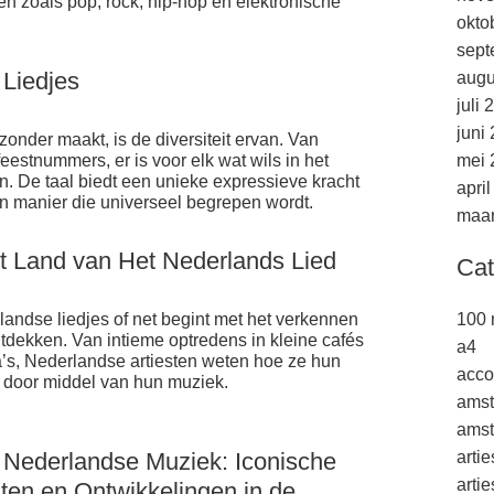
len zoals pop, rock, hip-hop en elektronische
okto
sept
 Liedjes
augu
juli 
juni
onder maakt, is de diversiteit ervan. Van
estnummers, er is voor elk wat wils in het
mei 
n. De taal biedt een unieke expressieve kracht
apri
n manier die universeel begrepen wordt.
maar
t Land van Het Nederlands Lied
Cat
rlandse liedjes of net begint met het verkennen
100 
 ontdekken. Van intieme optredens in kleine cafés
a4
na’s, Nederlandse artiesten weten hoe ze hun
acco
 door middel van hun muziek.
ams
amst
 Nederlandse Muziek: Iconische
arti
arti
esten en Ontwikkelingen in de