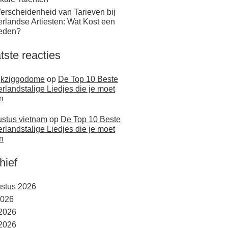
erscheidenheid van Tarieven bij
rlandse Artiesten: Wat Kost een
eden?
tste reacties
jkziggodome
op
De Top 10 Beste
rlandstalige Liedjes die je moet
n
stus vietnam
op
De Top 10 Beste
rlandstalige Liedjes die je moet
n
hief
stus 2026
2026
 2026
2026