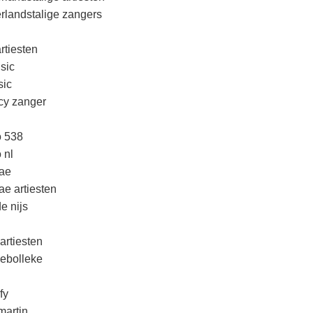
rlandstalige zangers
rtiesten
sic
ic
cy zanger
o 538
 nl
ae
ae artiesten
e nijs
artiesten
lebolleke
fy
martin