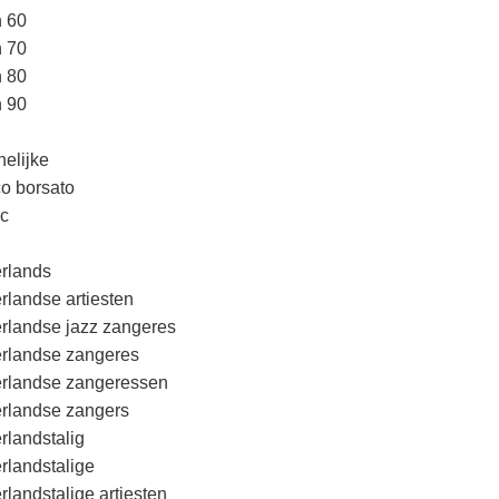
n 60
n 70
n 80
n 90
elijke
o borsato
c
rlands
rlandse artiesten
rlandse jazz zangeres
rlandse zangeres
rlandse zangeressen
rlandse zangers
rlandstalig
rlandstalige
rlandstalige artiesten