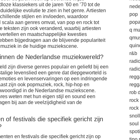
loze klassiekers uit de jaren ’60 en ’70 tot de
nede
uidelijke evolutie te zien in het genre. Artiesten
pop
hillende stijlen en invloeden, waardoor
popa
scala aan genres omvat, van pop en rock tot
 teksten zijn ook veranderd, waarbij artiesten
q mu
 vertellen en maatschappelijke kwesties
qmus
bben bijgedragen aan de blijvende populariteit
quin
 muziek in de huidige muziekscene.
r&b
 binnen de Nederlandse muziekwereld?
radi
 zijn diverse genres populair en geliefd bij een
radio
talige levenslied een genre dat diepgeworteld is
regg
 emoties en levenservaringen op een indringende
st zijn ook popmuziek, rock, hip-hop en
regg
enwoordigd in de Nederlandse muziekscene.
rob d
nres weten met hun eigen stijl en sound een
rock
agen bij aan de veelzijdigheid van de
rock 
snol
 of festivals die specifiek gericht zijn
soul
?
spoti
enten en festivals die specifiek gericht zijn op
tino 