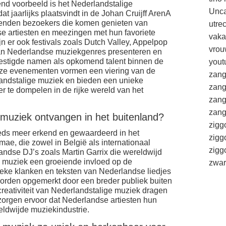
nd voorbeeld is het Nederlandstalige
Unca
at jaarlijks plaatsvindt in de Johan Cruijff ArenA
uizenden bezoekers die komen genieten van
utre
 artiesten en meezingen met hun favoriete
vaka
jn er ook festivals zoals Dutch Valley, Appelpop
vrou
an Nederlandse muziekgenres presenteren en
estigde namen als opkomend talent binnen de
yout
ze evenementen vormen een viering van de
zang
erlandstalige muziek en bieden een unieke
zang
r te dompelen in de rijke wereld van het
zang
zang
muziek ontvangen in het buitenland?
zigg
eds meer erkend en gewaardeerd in het
zigg
mae, die zowel in België als internationaal
zig
ndse DJ’s zoals Martin Garrix die wereldwijd
e muziek een groeiende invloed op de
zwar
eke klanken en teksten van Nederlandse liedjes
orden opgemerkt door een breder publiek buiten
creativiteit van Nederlandstalige muziek dragen
 zorgen ervoor dat Nederlandse artiesten hun
ldwijde muziekindustrie.