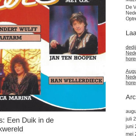
De V
Nede
Optr
Laa
dedi
Nede
hore
Augu
Nede
hore
Arc
augu
s: Een Duik in de
juli 
juni
kwereld
mei 