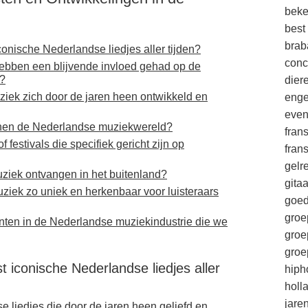
beke
best
brab
onische Nederlandse liedjes aller tijden?
conc
ebben een blijvende invloed gehad op de
e?
die
iek zich door de jaren heen ontwikkeld en
enge
eve
nnen de Nederlandse muziekwereld?
fran
f festivals die specifiek gericht zijn op
fran
gelr
ziek ontvangen in het buitenland?
gitaa
ziek zo uniek en herkenbaar voor luisteraars
goe
groe
nten in de Nederlandse muziekindustrie die we
groe
groe
 iconische Nederlandse liedjes aller
hiph
holl
jare
se liedjes die door de jaren heen geliefd en