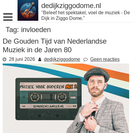
Naar
dedijkziggodome.nl
de
"Beleef het spektakel, voel de muziek - De
inhoud
Dijk in Ziggo Dome."
gaan
Tag:
invloeden
De Gouden Tijd van Nederlandse
Muziek in de Jaren 80
28 juni 2026
dedijkziggodome
Geen reacties