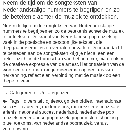
Neem de tijd om de songteksten van
Nederlandstalige nummers te begrijpen en zo
de betekenis achter de muziek te ontdekken.
Neem de tijd om de songteksten van Nederlandstalige
nummers te begrijpen en zo de betekenis achter de muziek
te ontdekken. De kracht van Nederlandse popmuziek ligt
vaak in de poëtische en persoonlijke teksten, die
diepgaande emoties en verhalen bevatten. Door aandacht
te besteden aan de songteksten krijg je niet alleen een
beter inzicht in de boodschap van het nummer, maar ook in
de creatieve expressie van de artiest. Het ontrafelen van de
woorden en zinnen kan je meenemen op een reis van
herkenning, reflectie en verbinding met de muziek op een
dieper niveau.
Categorieën:
Uncategorized
Tags:
diversiteit
,
dj tiësto
,
golden oldies
,
internationaal
succes
,
invloeden
,
moderne hits
,
muziekscene
,
muzikale
erfenis
,
nationaal succes
,
nederland
,
nederlandse pop
muziek
,
nederlandse popmuziek
,
popartiesten
,
shocking
blue
,
toekomst van nederlandse popmuziek
,
venus
,
vernieuwing