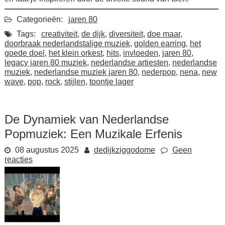
Categorieën:
jaren 80
Tags:
creativiteit
,
de dijk
,
diversiteit
,
doe maar
,
doorbraak nederlandstalige muziek
,
golden earring
,
het
goede doel
,
het klein orkest
,
hits
,
invloeden
,
jaren 80
,
legacy jaren 80 muziek
,
nederlandse artiesten
,
nederlandse
muziek
,
nederlandse muziek jaren 80
,
nederpop
,
nena
,
new
wave
,
pop
,
rock
,
stijlen
,
toontje lager
De Dynamiek van Nederlandse
Popmuziek: Een Muzikale Erfenis
08 augustus 2025
dedijkziggodome
Geen
reacties