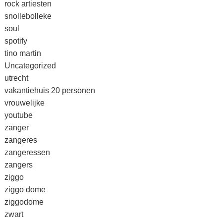
rock artiesten
snollebolleke
soul
spotify
tino martin
Uncategorized
utrecht
vakantiehuis 20 personen
vrouwelijke
youtube
zanger
zangeres
zangeressen
zangers
ziggo
ziggo dome
ziggodome
zwart