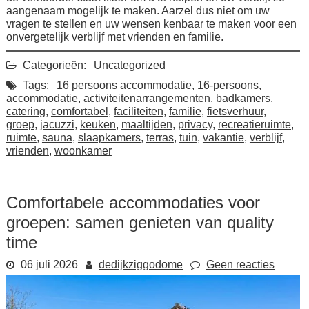
aangenaam mogelijk te maken. Aarzel dus niet om uw
vragen te stellen en uw wensen kenbaar te maken voor een
onvergetelijk verblijf met vrienden en familie.
Categorieën:
Uncategorized
Tags:
16 persoons accommodatie
,
16-persoons
,
accommodatie
,
activiteitenarrangementen
,
badkamers
,
catering
,
comfortabel
,
faciliteiten
,
familie
,
fietsverhuur
,
groep
,
jacuzzi
,
keuken
,
maaltijden
,
privacy
,
recreatieruimte
,
ruimte
,
sauna
,
slaapkamers
,
terras
,
tuin
,
vakantie
,
verblijf
,
vrienden
,
woonkamer
Comfortabele accommodaties voor
groepen: samen genieten van quality
time
06 juli 2026
dedijkziggodome
Geen reacties