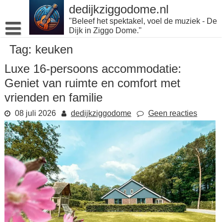
Naar
dedijkziggodome.nl
de
"Beleef het spektakel, voel de muziek - De
inhoud
Dijk in Ziggo Dome."
gaan
Tag:
keuken
Luxe 16-persoons accommodatie:
Geniet van ruimte en comfort met
vrienden en familie
08 juli 2026
dedijkziggodome
Geen reacties