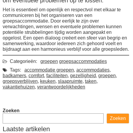
om eventuele problemen op te lossen.
Het is essentieel om openlijk en respectvol met elkaar te
communiceren bij het organiseren van een
groepsaccommodatie. Door eerlijk te zijn over
verwachtingen, wensen en eventuele problemen kunnen
potentiële strubbelingen tijdig worden aangepakt en
opgelost. Een open dialoog creëert een sfeer van begrip en
samenwerking, waardoor iedereen zich gehoord voelt en
bijdraagt aan een harmonieus verblijf voor alle groepsleden.
Categorieën:
groepen
groepsaccommodaties
Tags:
accommodatie groepen
,
accommodaties
,
badkamers
,
comfort
,
faciliteiten
,
gezelligheid
,
groepen
,
groepsverblijven
,
keuken
,
slaapruimte
,
taken
,
vakantiehuizen
,
verantwoordelijkheden
Zoeken
Zoeken
Laatste artikelen