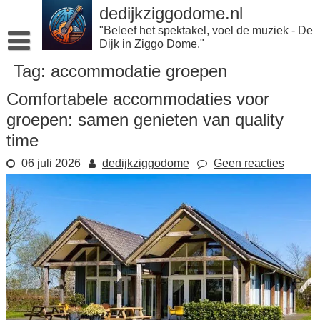
Naar
dedijkziggodome.nl
de
"Beleef het spektakel, voel de muziek - De
inhoud
Dijk in Ziggo Dome."
gaan
Tag:
accommodatie groepen
Comfortabele accommodaties voor
groepen: samen genieten van quality
time
06 juli 2026
dedijkziggodome
Geen reacties