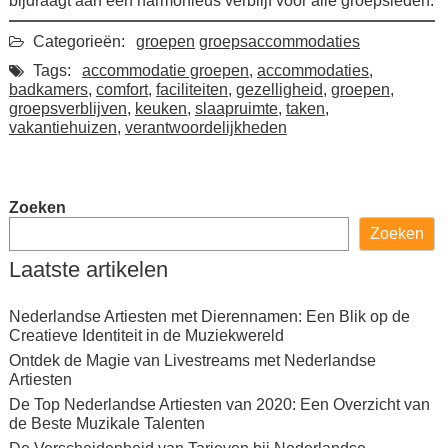
bijdraagt aan een harmonieus verblijf voor alle groepsleden.
Categorieën:
groepen
groepsaccommodaties
Tags:
accommodatie groepen
,
accommodaties
,
badkamers
,
comfort
,
faciliteiten
,
gezelligheid
,
groepen
,
groepsverblijven
,
keuken
,
slaapruimte
,
taken
,
vakantiehuizen
,
verantwoordelijkheden
Zoeken
Zoeken
Laatste artikelen
Nederlandse Artiesten met Dierennamen: Een Blik op de
Creatieve Identiteit in de Muziekwereld
Ontdek de Magie van Livestreams met Nederlandse
Artiesten
De Top Nederlandse Artiesten van 2020: Een Overzicht van
de Beste Muzikale Talenten