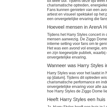
tot twee uur. Tijdens deze tijd weet
charismatische optreden, energiek
Fans kunnen genieten van een avon
artiest en visueel spektakel op het
een onvergetelijke ervaring die fans 
Hoeveel mensen in ArenA Ha
Tijdens het Harry Styles concert i
mensen aanwezig. De Ziggo Dome, me
intieme setting voor fans om te ge
Het was een avond vol energie, em
en zijn toegewijde publiek, waarbi
onvergetelijke ervaring.
Wanneer was Harry Styles i
Harry Styles was voor het laatst in
op [datum]. Tijdens dit optreden wist
charismatische performance en ind
onvergetelijke ervaring voor alle a
hoe Harry Styles de Ziggo Dome lie
Heeft Harry Styles een huis
Ja, Harry Styles heeft een huis in