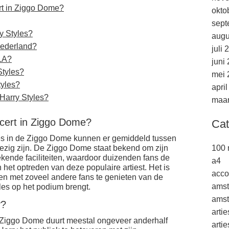
rt in Ziggo Dome?
okto
sept
y Styles?
augu
Nederland?
juli 
 LA?
juni
tyles?
mei 
tyles?
apri
Harry Styles?
maar
cert in Ziggo Dome?
Cat
les in de Ziggo Dome kunnen er gemiddeld tussen
zig zijn. De Ziggo Dome staat bekend om zijn
100 
ekende faciliteiten, waardoor duizenden fans de
a4
 het optreden van deze populaire artiest. Het is
acco
en met zoveel andere fans te genieten van de
ams
les op het podium brengt.
amst
y?
arti
e Ziggo Dome duurt meestal ongeveer anderhalf
arti