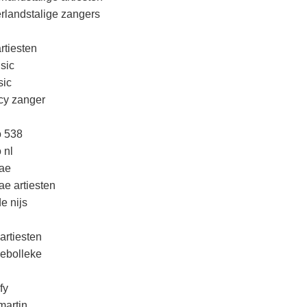
rlandstalige zangers
rtiesten
sic
ic
cy zanger
o 538
 nl
ae
ae artiesten
e nijs
artiesten
lebolleke
fy
martin