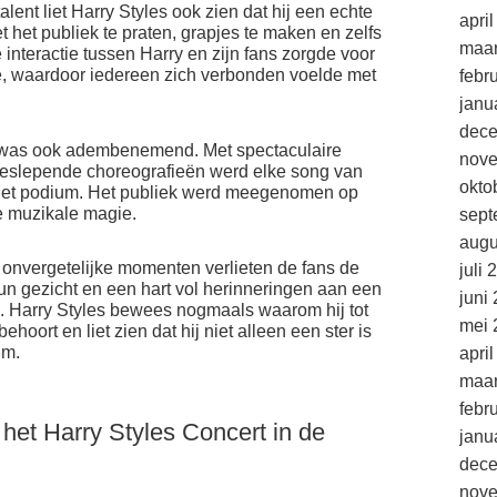
lent liet Harry Styles ook zien dat hij een echte
apri
et het publiek te praten, grapjes te maken en zelfs
maar
interactie tussen Harry en zijn fans zorgde voor
e, waardoor iedereen zich verbonden voelde met
febr
janu
dec
t was ook adembenemend. Met spectaculaire
nov
meeslepende choreografieën werd elke song van
okto
p het podium. Het publiek werd meegenomen op
re muzikale magie.
sept
augu
onvergetelijke momenten verlieten de fans de
juli 
n gezicht en een hart vol herinneringen aan een
juni
en. Harry Styles bewees nogmaals waarom hij tot
mei 
hoort en liet zien dat hij niet alleen een ster is
um.
apri
maar
febr
het Harry Styles Concert in de
janu
dec
nov