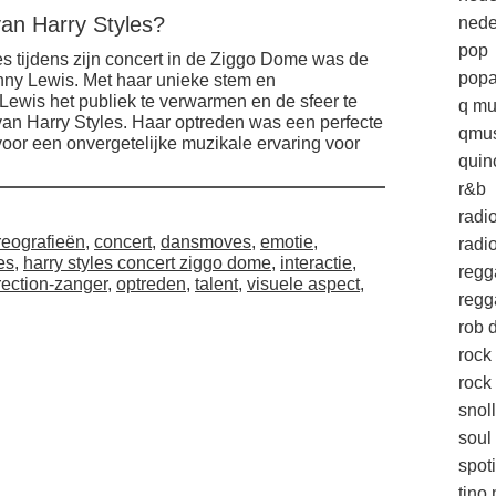
an Harry Styles?
nede
pop
s tijdens zijn concert in de Ziggo Dome was de
popa
nny Lewis. Met haar unieke stem en
wis het publiek te verwarmen en de sfeer te
q mu
van Harry Styles. Haar optreden was een perfecte
qmus
oor een onvergetelijke muzikale ervaring voor
quin
.
r&b
radi
reografieën
,
concert
,
dansmoves
,
emotie
,
radio
es
,
harry styles concert ziggo dome
,
interactie
,
regg
rection-zanger
,
optreden
,
talent
,
visuele aspect
,
regg
rob d
rock
rock 
snol
soul
spoti
tino 