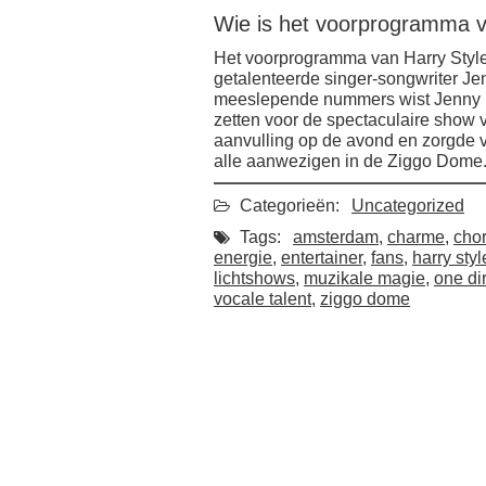
Wie is het voorprogramma v
Het voorprogramma van Harry Style
getalenteerde singer-songwriter Je
meeslepende nummers wist Jenny Le
zetten voor de spectaculaire show 
aanvulling op de avond en zorgde v
alle aanwezigen in de Ziggo Dome
Categorieën:
Uncategorized
Tags:
amsterdam
,
charme
,
cho
energie
,
entertainer
,
fans
,
harry styl
lichtshows
,
muzikale magie
,
one di
vocale talent
,
ziggo dome