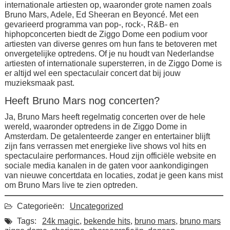
internationale artiesten op, waaronder grote namen zoals
Bruno Mars, Adele, Ed Sheeran en Beyoncé. Met een
gevarieerd programma van pop-, rock-, R&B- en
hiphopconcerten biedt de Ziggo Dome een podium voor
artiesten van diverse genres om hun fans te betoveren met
onvergetelijke optredens. Of je nu houdt van Nederlandse
artiesten of internationale supersterren, in de Ziggo Dome is
er altijd wel een spectaculair concert dat bij jouw
muzieksmaak past.
Heeft Bruno Mars nog concerten?
Ja, Bruno Mars heeft regelmatig concerten over de hele
wereld, waaronder optredens in de Ziggo Dome in
Amsterdam. De getalenteerde zanger en entertainer blijft
zijn fans verrassen met energieke live shows vol hits en
spectaculaire performances. Houd zijn officiële website en
sociale media kanalen in de gaten voor aankondigingen
van nieuwe concertdata en locaties, zodat je geen kans mist
om Bruno Mars live te zien optreden.
Categorieën:
Uncategorized
Tags:
24k magic
,
bekende hits
,
bruno mars
,
bruno mars