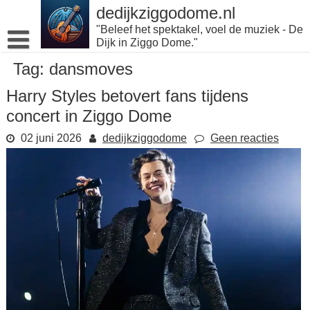
Naar
dedijkziggodome.nl
de
"Beleef het spektakel, voel de muziek - De
inhoud
Dijk in Ziggo Dome."
gaan
Tag:
dansmoves
Harry Styles betovert fans tijdens
concert in Ziggo Dome
02 juni 2026
dedijkziggodome
Geen reacties