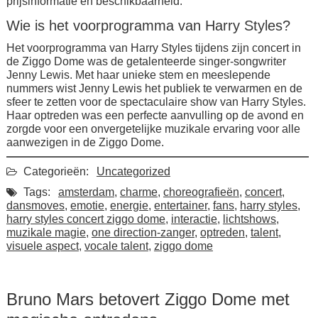
prijsinformatie en beschikbaarheid.
Wie is het voorprogramma van Harry Styles?
Het voorprogramma van Harry Styles tijdens zijn concert in
de Ziggo Dome was de getalenteerde singer-songwriter
Jenny Lewis. Met haar unieke stem en meeslepende
nummers wist Jenny Lewis het publiek te verwarmen en de
sfeer te zetten voor de spectaculaire show van Harry Styles.
Haar optreden was een perfecte aanvulling op de avond en
zorgde voor een onvergetelijke muzikale ervaring voor alle
aanwezigen in de Ziggo Dome.
Categorieën:
Uncategorized
Tags:
amsterdam
,
charme
,
choreografieën
,
concert
,
dansmoves
,
emotie
,
energie
,
entertainer
,
fans
,
harry styles
,
harry styles concert ziggo dome
,
interactie
,
lichtshows
,
muzikale magie
,
one direction-zanger
,
optreden
,
talent
,
visuele aspect
,
vocale talent
,
ziggo dome
Bruno Mars betovert Ziggo Dome met