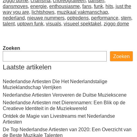
ziggo dome
,
charisma
,
choreografieën
,
dansen
,
dansmoves
,
energie
,
enthousiasme
,
fans
,
funk
,
hits
,
just the
way you are
,
lichtshows
,
muzikaal vakmanschap
,
nederland
,
nieuwe nummers
,
optredens
,
performance
,
stem
,
talent
,
uptown funk
,
visuals
,
visueel spektakel
,
ziggo dome
Zoeken
Zoeken
Laatste artikelen
Nederlandse Artiesten Die Het Nederlandstalige
Muzieklandschap Verrijken
Nederlandse Artiesten Veroveren de Duitse Muziekscene
Nederlandse Artiesten met Dierennamen: Een Blik op de
Creatieve Identiteit in de Muziekwereld
Ontdek de Magie van Livestreams met Nederlandse
Artiesten
De Top Nederlandse Artiesten van 2020: Een Overzicht van
de Beste Muzikale Talenten