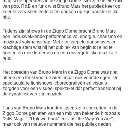
magische optredens in de Ziggo Dome. Met zijn unieke mix
van pop, R&B en funk wist Bruno Mars het publiek keer op
keer te verrassen en te laten dansen op zijn aanstekelijke
hits.
Tijdens zijn shows in de Ziggo Dome bracht Bruno Mars
een indrukwekkende performance vol energie, charisma en
muzikaal vakmanschap. Met zijn soepele dansmoves en
krachtige stem wist hij het publiek van begin tot eind te
boeien en mee te nemen op een onvergetelijke muzikale
reis.
Het optreden van Bruno Mars in de Ziggo Dome was niet
alleen een feest voor de oren, maar ook voor de ogen. De
spectaculaire lichtshows, choreografieën en visuals
zorgden voor een visueel spektakel dat perfect aansloot bij
de dynamiek van zijn muziek.
Fans van Bruno Mars konden tijdens zijn concerten in de
Ziggo Dome genieten van een mix van bekende hits zoals
“24K Magic”, “Uptown Funk” en “Just the Way You Are”,
maar ook van nieuwe nummers die het publiek deden