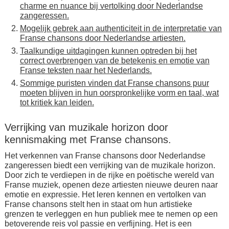
charme en nuance bij vertolking door Nederlandse
zangeressen.
Mogelijk gebrek aan authenticiteit in de interpretatie van
Franse chansons door Nederlandse artiesten.
Taalkundige uitdagingen kunnen optreden bij het
correct overbrengen van de betekenis en emotie van
Franse teksten naar het Nederlands.
Sommige puristen vinden dat Franse chansons puur
moeten blijven in hun oorspronkelijke vorm en taal, wat
tot kritiek kan leiden.
Verrijking van muzikale horizon door
kennismaking met Franse chansons.
Het verkennen van Franse chansons door Nederlandse
zangeressen biedt een verrijking van de muzikale horizon.
Door zich te verdiepen in de rijke en poëtische wereld van
Franse muziek, openen deze artiesten nieuwe deuren naar
emotie en expressie. Het leren kennen en vertolken van
Franse chansons stelt hen in staat om hun artistieke
grenzen te verleggen en hun publiek mee te nemen op een
betoverende reis vol passie en verfijning. Het is een