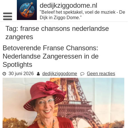
Naar
dedijkziggodome.nl
de
"Beleef het spektakel, voel de muziek - De
inhoud
Dijk in Ziggo Dome."
gaan
Tag:
franse chansons nederlandse
zangeres
Betoverende Franse Chansons:
Nederlandse Zangeressen in de
Spotlights
30 juni 2026
dedijkziggodome
Geen reacties