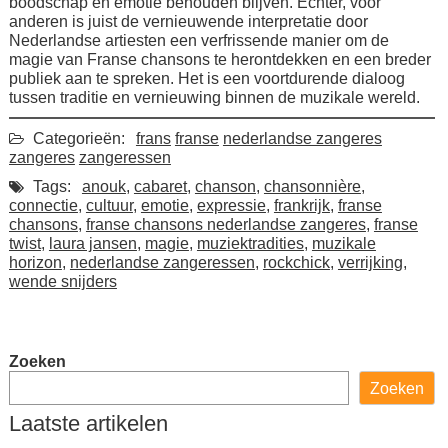
boodschap en emotie behouden blijven. Echter, voor
anderen is juist de vernieuwende interpretatie door
Nederlandse artiesten een verfrissende manier om de
magie van Franse chansons te herontdekken en een breder
publiek aan te spreken. Het is een voortdurende dialoog
tussen traditie en vernieuwing binnen de muzikale wereld.
Categorieën:
frans
franse
nederlandse zangeres
zangeres
zangeressen
Tags:
anouk
,
cabaret
,
chanson
,
chansonnière
,
connectie
,
cultuur
,
emotie
,
expressie
,
frankrijk
,
franse
chansons
,
franse chansons nederlandse zangeres
,
franse
twist
,
laura jansen
,
magie
,
muziektradities
,
muzikale
horizon
,
nederlandse zangeressen
,
rockchick
,
verrijking
,
wende snijders
Zoeken
Zoeken
Laatste artikelen