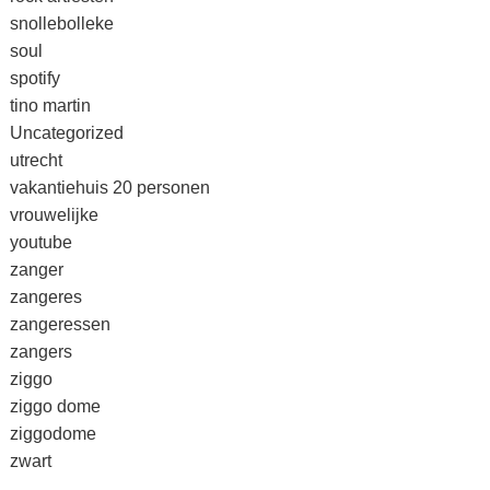
snollebolleke
soul
spotify
tino martin
Uncategorized
utrecht
vakantiehuis 20 personen
vrouwelijke
youtube
zanger
zangeres
zangeressen
zangers
ziggo
ziggo dome
ziggodome
zwart