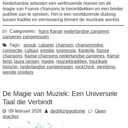
Nederlandse artiesten een verfrissende manier om de
magie van Franse chansons te herontdekken en een breder
publiek aan te spreken. Het is een voortdurende dialoog
tussen traditie en vernieuwing binnen de muzikale wereld.
Categorieën:
frans
franse
nederlandse zangeres
zangeres
zangeressen
Tags:
anouk
,
cabaret
,
chanson
,
chansonnière
,
connectie
,
cultuur
,
emotie
,
expressie
,
frankrijk
,
franse
chansons
,
franse chansons nederlandse zangeres
,
franse
twist
,
laura jansen
,
magie
,
muziektradities
,
muzikale
horizon
,
nederlandse zangeressen
,
rockchick
,
verrijking
,
wende snijders
De Magie van Muziek: Een Universele
Taal die Verbindt
09 februari 2026
dedijkziggodome
Geen
reacties