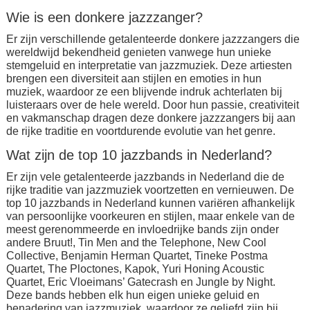
Wie is een donkere jazzzanger?
Er zijn verschillende getalenteerde donkere jazzzangers die
wereldwijd bekendheid genieten vanwege hun unieke
stemgeluid en interpretatie van jazzmuziek. Deze artiesten
brengen een diversiteit aan stijlen en emoties in hun
muziek, waardoor ze een blijvende indruk achterlaten bij
luisteraars over de hele wereld. Door hun passie, creativiteit
en vakmanschap dragen deze donkere jazzzangers bij aan
de rijke traditie en voortdurende evolutie van het genre.
Wat zijn de top 10 jazzbands in Nederland?
Er zijn vele getalenteerde jazzbands in Nederland die de
rijke traditie van jazzmuziek voortzetten en vernieuwen. De
top 10 jazzbands in Nederland kunnen variëren afhankelijk
van persoonlijke voorkeuren en stijlen, maar enkele van de
meest gerenommeerde en invloedrijke bands zijn onder
andere Bruut!, Tin Men and the Telephone, New Cool
Collective, Benjamin Herman Quartet, Tineke Postma
Quartet, The Ploctones, Kapok, Yuri Honing Acoustic
Quartet, Eric Vloeimans’ Gatecrash en Jungle by Night.
Deze bands hebben elk hun eigen unieke geluid en
benadering van jazzmuziek, waardoor ze geliefd zijn bij