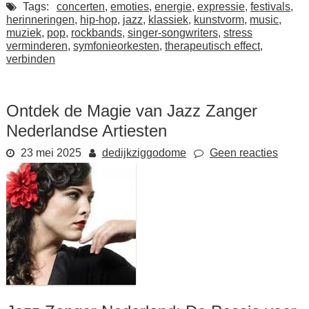
Tags:
concerten
,
emoties
,
energie
,
expressie
,
festivals
,
herinneringen
,
hip-hop
,
jazz
,
klassiek
,
kunstvorm
,
music
,
muziek
,
pop
,
rockbands
,
singer-songwriters
,
stress
verminderen
,
symfonieorkesten
,
therapeutisch effect
,
verbinden
Ontdek de Magie van Jazz Zanger
Nederlandse Artiesten
23 mei 2025
dedijkziggodome
Geen reacties