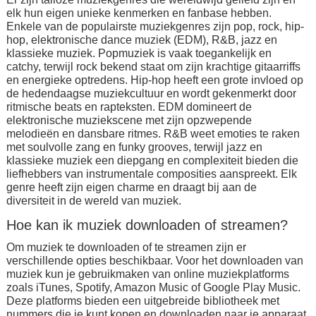
elk hun eigen unieke kenmerken en fanbase hebben.
Enkele van de populairste muziekgenres zijn pop, rock, hip-
hop, elektronische dance muziek (EDM), R&B, jazz en
klassieke muziek. Popmuziek is vaak toegankelijk en
catchy, terwijl rock bekend staat om zijn krachtige gitaarriffs
en energieke optredens. Hip-hop heeft een grote invloed op
de hedendaagse muziekcultuur en wordt gekenmerkt door
ritmische beats en rapteksten. EDM domineert de
elektronische muziekscene met zijn opzwepende
melodieën en dansbare ritmes. R&B weet emoties te raken
met soulvolle zang en funky grooves, terwijl jazz en
klassieke muziek een diepgang en complexiteit bieden die
liefhebbers van instrumentale composities aanspreekt. Elk
genre heeft zijn eigen charme en draagt bij aan de
diversiteit in de wereld van muziek.
Hoe kan ik muziek downloaden of streamen?
Om muziek te downloaden of te streamen zijn er
verschillende opties beschikbaar. Voor het downloaden van
muziek kun je gebruikmaken van online muziekplatforms
zoals iTunes, Spotify, Amazon Music of Google Play Music.
Deze platforms bieden een uitgebreide bibliotheek met
nummers die je kunt kopen en downloaden naar je apparaat