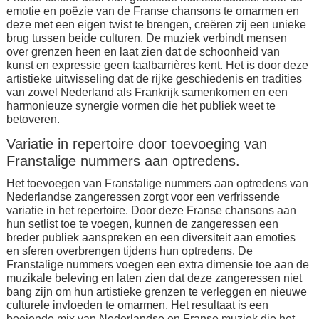
emotie en poëzie van de Franse chansons te omarmen en
deze met een eigen twist te brengen, creëren zij een unieke
brug tussen beide culturen. De muziek verbindt mensen
over grenzen heen en laat zien dat de schoonheid van
kunst en expressie geen taalbarrières kent. Het is door deze
artistieke uitwisseling dat de rijke geschiedenis en tradities
van zowel Nederland als Frankrijk samenkomen en een
harmonieuze synergie vormen die het publiek weet te
betoveren.
Variatie in repertoire door toevoeging van
Franstalige nummers aan optredens.
Het toevoegen van Franstalige nummers aan optredens van
Nederlandse zangeressen zorgt voor een verfrissende
variatie in het repertoire. Door deze Franse chansons aan
hun setlist toe te voegen, kunnen de zangeressen een
breder publiek aanspreken en een diversiteit aan emoties
en sferen overbrengen tijdens hun optredens. De
Franstalige nummers voegen een extra dimensie toe aan de
muzikale beleving en laten zien dat deze zangeressen niet
bang zijn om hun artistieke grenzen te verleggen en nieuwe
culturele invloeden te omarmen. Het resultaat is een
boeiende mix van Nederlandse en Franse muziek die het