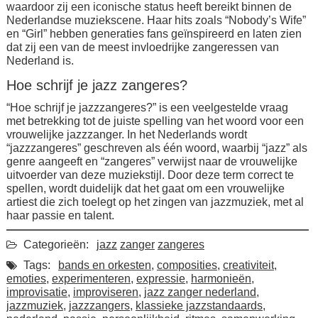
waardoor zij een iconische status heeft bereikt binnen de
Nederlandse muziekscene. Haar hits zoals “Nobody’s Wife”
en “Girl” hebben generaties fans geïnspireerd en laten zien
dat zij een van de meest invloedrijke zangeressen van
Nederland is.
Hoe schrijf je jazz zangeres?
“Hoe schrijf je jazzzangeres?” is een veelgestelde vraag
met betrekking tot de juiste spelling van het woord voor een
vrouwelijke jazzzanger. In het Nederlands wordt
“jazzzangeres” geschreven als één woord, waarbij “jazz” als
genre aangeeft en “zangeres” verwijst naar de vrouwelijke
uitvoerder van deze muziekstijl. Door deze term correct te
spellen, wordt duidelijk dat het gaat om een vrouwelijke
artiest die zich toelegt op het zingen van jazzmuziek, met al
haar passie en talent.
Categorieën:
jazz
zanger
zangeres
Tags:
bands en orkesten
,
composities
,
creativiteit
,
emoties
,
experimenteren
,
expressie
,
harmonieën
,
improvisatie
,
improviseren
,
jazz zanger nederland
,
jazzmuziek
,
jazzzangers
,
klassieke jazzstandaards
,