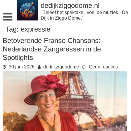
Naar
dedijkziggodome.nl
de
"Beleef het spektakel, voel de muziek - De
inhoud
Dijk in Ziggo Dome."
gaan
Tag:
expressie
Betoverende Franse Chansons:
Nederlandse Zangeressen in de
Spotlights
30 juni 2026
dedijkziggodome
Geen reacties