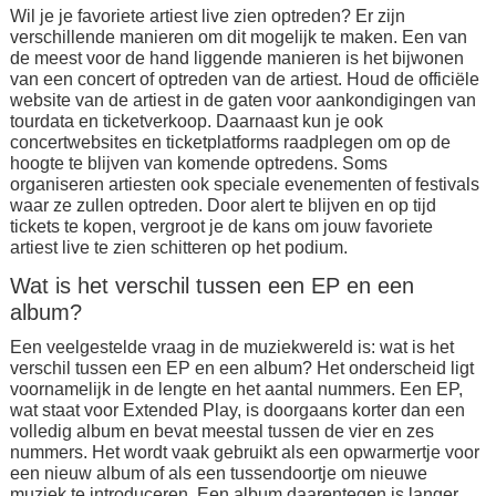
Wil je je favoriete artiest live zien optreden? Er zijn
verschillende manieren om dit mogelijk te maken. Een van
de meest voor de hand liggende manieren is het bijwonen
van een concert of optreden van de artiest. Houd de officiële
website van de artiest in de gaten voor aankondigingen van
tourdata en ticketverkoop. Daarnaast kun je ook
concertwebsites en ticketplatforms raadplegen om op de
hoogte te blijven van komende optredens. Soms
organiseren artiesten ook speciale evenementen of festivals
waar ze zullen optreden. Door alert te blijven en op tijd
tickets te kopen, vergroot je de kans om jouw favoriete
artiest live te zien schitteren op het podium.
Wat is het verschil tussen een EP en een
album?
Een veelgestelde vraag in de muziekwereld is: wat is het
verschil tussen een EP en een album? Het onderscheid ligt
voornamelijk in de lengte en het aantal nummers. Een EP,
wat staat voor Extended Play, is doorgaans korter dan een
volledig album en bevat meestal tussen de vier en zes
nummers. Het wordt vaak gebruikt als een opwarmertje voor
een nieuw album of als een tussendoortje om nieuwe
muziek te introduceren. Een album daarentegen is langer,