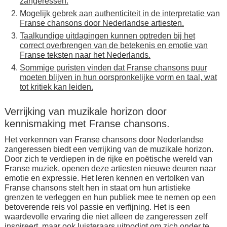
zangeressen.
Mogelijk gebrek aan authenticiteit in de interpretatie van
Franse chansons door Nederlandse artiesten.
Taalkundige uitdagingen kunnen optreden bij het
correct overbrengen van de betekenis en emotie van
Franse teksten naar het Nederlands.
Sommige puristen vinden dat Franse chansons puur
moeten blijven in hun oorspronkelijke vorm en taal, wat
tot kritiek kan leiden.
Verrijking van muzikale horizon door
kennismaking met Franse chansons.
Het verkennen van Franse chansons door Nederlandse
zangeressen biedt een verrijking van de muzikale horizon.
Door zich te verdiepen in de rijke en poëtische wereld van
Franse muziek, openen deze artiesten nieuwe deuren naar
emotie en expressie. Het leren kennen en vertolken van
Franse chansons stelt hen in staat om hun artistieke
grenzen te verleggen en hun publiek mee te nemen op een
betoverende reis vol passie en verfijning. Het is een
waardevolle ervaring die niet alleen de zangeressen zelf
inspireert, maar ook luisteraars uitnodigt om zich onder te