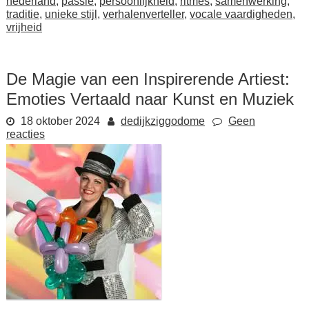
nederland
,
passie
,
persoonlijkheid
,
ritmes
,
samenwerking
,
traditie
,
unieke stijl
,
verhalenverteller
,
vocale vaardigheden
,
vrijheid
De Magie van een Inspirerende Artiest:
Emoties Vertaald naar Kunst en Muziek
18 oktober 2024
dedijkziggodome
Geen
reacties