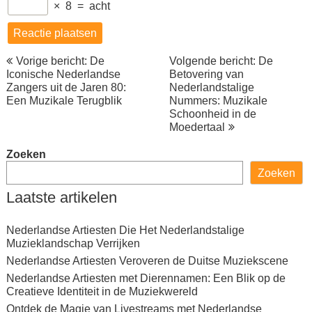
×
8
=
acht
Berichtnavigatie
Vorige bericht: De
Volgende bericht: De
Iconische Nederlandse
Betovering van
Zangers uit de Jaren 80:
Nederlandstalige
Een Muzikale Terugblik
Nummers: Muzikale
Schoonheid in de
Moedertaal
Zoeken
Zoeken
Laatste artikelen
Nederlandse Artiesten Die Het Nederlandstalige
Muzieklandschap Verrijken
Nederlandse Artiesten Veroveren de Duitse Muziekscene
Nederlandse Artiesten met Dierennamen: Een Blik op de
Creatieve Identiteit in de Muziekwereld
Ontdek de Magie van Livestreams met Nederlandse