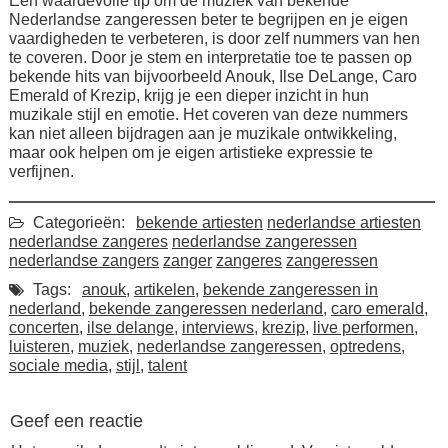
Een waardevolle tip om de muziek van bekende
Nederlandse zangeressen beter te begrijpen en je eigen
vaardigheden te verbeteren, is door zelf nummers van hen
te coveren. Door je stem en interpretatie toe te passen op
bekende hits van bijvoorbeeld Anouk, Ilse DeLange, Caro
Emerald of Krezip, krijg je een dieper inzicht in hun
muzikale stijl en emotie. Het coveren van deze nummers
kan niet alleen bijdragen aan je muzikale ontwikkeling,
maar ook helpen om je eigen artistieke expressie te
verfijnen.
Categorieën:
bekende artiesten
nederlandse artiesten
nederlandse zangeres
nederlandse zangeressen
nederlandse zangers
zanger
zangeres
zangeressen
Tags:
anouk
,
artikelen
,
bekende zangeressen in
nederland
,
bekende zangeressen nederland
,
caro emerald
,
concerten
,
ilse delange
,
interviews
,
krezip
,
live performen
,
luisteren
,
muziek
,
nederlandse zangeressen
,
optredens
,
sociale media
,
stijl
,
talent
Geef een reactie