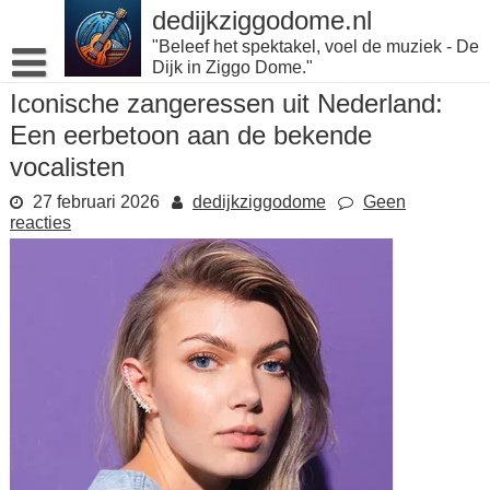
Naar
dedijkziggodome.nl
de
"Beleef het spektakel, voel de muziek - De
inhoud
Dijk in Ziggo Dome."
gaan
Iconische zangeressen uit Nederland:
Een eerbetoon aan de bekende
vocalisten
27 februari 2026
dedijkziggodome
Geen
reacties