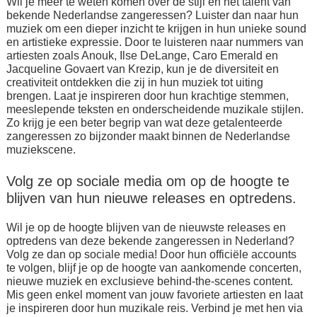
Wil je meer te weten komen over de stijl en het talent van
bekende Nederlandse zangeressen? Luister dan naar hun
muziek om een dieper inzicht te krijgen in hun unieke sound
en artistieke expressie. Door te luisteren naar nummers van
artiesten zoals Anouk, Ilse DeLange, Caro Emerald en
Jacqueline Govaert van Krezip, kun je de diversiteit en
creativiteit ontdekken die zij in hun muziek tot uiting
brengen. Laat je inspireren door hun krachtige stemmen,
meeslepende teksten en onderscheidende muzikale stijlen.
Zo krijg je een beter begrip van wat deze getalenteerde
zangeressen zo bijzonder maakt binnen de Nederlandse
muziekscene.
Volg ze op sociale media om op de hoogte te
blijven van hun nieuwe releases en optredens.
Wil je op de hoogte blijven van de nieuwste releases en
optredens van deze bekende zangeressen in Nederland?
Volg ze dan op sociale media! Door hun officiële accounts
te volgen, blijf je op de hoogte van aankomende concerten,
nieuwe muziek en exclusieve behind-the-scenes content.
Mis geen enkel moment van jouw favoriete artiesten en laat
je inspireren door hun muzikale reis. Verbind je met hen via