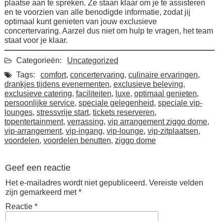
plaatse aan te spreken. Ze staan klaar om je te assisteren
en te voorzien van alle benodigde informatie, zodat jij
optimaal kunt genieten van jouw exclusieve
concertervaring. Aarzel dus niet om hulp te vragen, het team
staat voor je klaar.
Categorieën:
Uncategorized
Tags:
comfort
,
concertervaring
,
culinaire ervaringen
,
drankjes tijdens evenementen
,
exclusieve beleving
,
exclusieve catering
,
faciliteiten
,
luxe
,
optimaal genieten
,
persoonlijke service
,
speciale gelegenheid
,
speciale vip-
lounges
,
stressvrije start
,
tickets reserveren
,
topentertainment
,
verrassing
,
vip arrangement ziggo dome
,
vip-arrangement
,
vip-ingang
,
vip-lounge
,
vip-zitplaatsen
,
voordelen
,
voordelen benutten
,
ziggo dome
Geef een reactie
Het e-mailadres wordt niet gepubliceerd.
Vereiste velden
zijn gemarkeerd met
*
Reactie
*