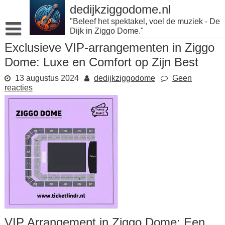
Naar
dedijkziggodome.nl
de
"Beleef het spektakel, voel de muziek - De
inhoud
Dijk in Ziggo Dome."
gaan
Exclusieve VIP-arrangementen in Ziggo
Dome: Luxe en Comfort op Zijn Best
13 augustus 2024
dedijkziggodome
Geen
reacties
VIP Arrangement in Ziggo Dome: Een