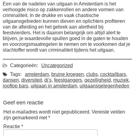
Een van de nadelen van uitgaan in Amsterdam is het
verhoogde risico op zakkenrollen en andere vormen van
criminaliteit. In de drukke en vaak chaotische
uitgaansgebieden kunnen dieven en oplichters profiteren
van de afleiding en het gebrek aan alertheid bij
feestvierders. Het is daarom belangrijk om altijd alert te
blijven, je waardevolle spullen goed in de gaten te houden
en voorzorgsmaatregelen te nemen om te voorkomen dat je
slachtoffer wordt van criminaliteit tijdens het uitgaan.
Categorieën:
Uncategorized
Tags:
amsterdam
,
bruine kroegen
,
clubs
,
cocktailbars
,
dansen
,
diversiteit
,
dj's
,
feestgangers
,
gezelligheid
,
muziek
,
rooftop bars
,
uitgaan in amsterdam
,
uitgaansgelegenheden
Geef een reactie
Het e-mailadres wordt niet gepubliceerd.
Vereiste velden
zijn gemarkeerd met
*
Reactie
*