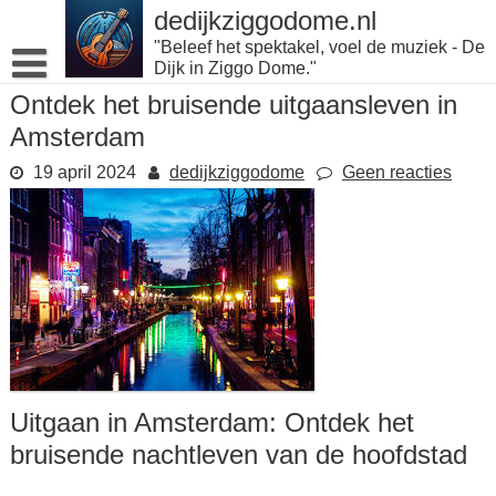
Naar
dedijkziggodome.nl
de
"Beleef het spektakel, voel de muziek - De
inhoud
Dijk in Ziggo Dome."
gaan
Ontdek het bruisende uitgaansleven in
Amsterdam
19 april 2024
dedijkziggodome
Geen reacties
Uitgaan in Amsterdam: Ontdek het
bruisende nachtleven van de hoofdstad