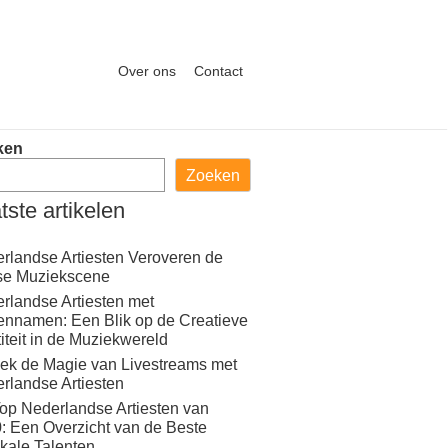
Over ons
Contact
ken
Zoeken
tste artikelen
rlandse Artiesten Veroveren de
se Muziekscene
rlandse Artiesten met
ennamen: Een Blik op de Creatieve
titeit in de Muziekwereld
ek de Magie van Livestreams met
rlandse Artiesten
op Nederlandse Artiesten van
: Een Overzicht van de Beste
kale Talenten