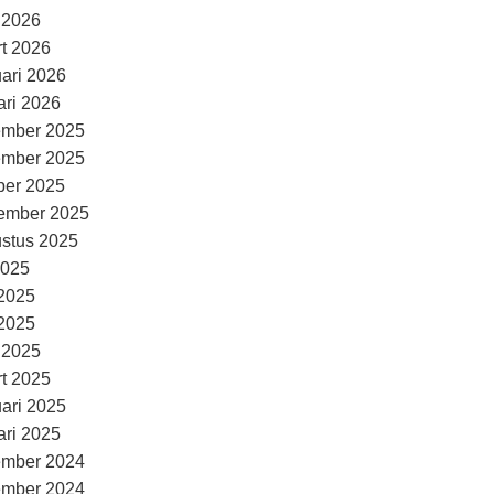
l 2026
t 2026
uari 2026
ari 2026
ember 2025
ember 2025
ber 2025
ember 2025
stus 2025
2025
 2025
2025
l 2025
t 2025
uari 2025
ari 2025
ember 2024
ember 2024