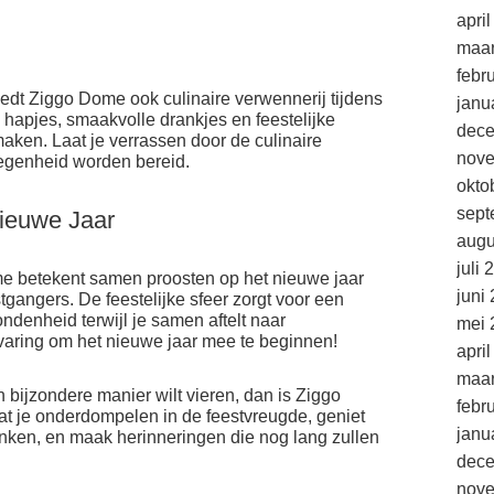
apri
maar
febr
edt Ziggo Dome ook culinaire verwennerij tijdens
janu
 hapjes, smaakvolle drankjes en feestelijke
dec
aken. Laat je verrassen door de culinaire
nov
legenheid worden bereid.
okto
sept
ieuwe Jaar
augu
juli 
e betekent samen proosten op het nieuwe jaar
juni
tgangers. De feestelijke sfeer zorgt voor een
denheid terwijl je samen aftelt naar
mei 
varing om het nieuwe jaar mee te beginnen!
apri
maar
 bijzondere manier wilt vieren, dan is Ziggo
febr
at je onderdompelen in de feestvreugde, geniet
janu
rinken, en maak herinneringen die nog lang zullen
dec
nov