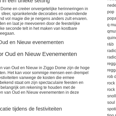
 in een unieke setting
nede
 Dome en creëer onvergetelijke herinneringen in
pop
e sfeer, sprankelende decoraties en opwindende
popa
nd vol magie die je nergens anders zult ervaren.
n en laat je meevoeren door de feestelijke
q mu
e seconde telt in het maken van kostbare
qmus
meegaan.
quin
 Oud en Nieuw evenementen
r&b
radi
oor Oud en Nieuw Evenementen
radio
regg
ren van Oud en Nieuw in Ziggo Dome zijn de hoge
regg
ten. Het kan voor sommige mensen een drempel
rob d
stiviteiten vanwege de kosten die ermee
ekend staat om zijn spectaculaire feesten en
rock
 belangrijk om rekening te houden met de
rock 
onen van Oud en Nieuw evenementen in deze
snol
soul
tie tijdens de festiviteiten
spoti
tino 