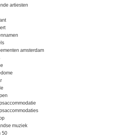
nde artiesten
ant
ert
rennamen
ls
nementen amsterdam
s
se
edome
r
de
pen
psaccommodatie
psaccommodaties
op
andse muziek
n 50