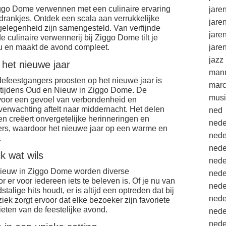
iggo Dome verwennen met een culinaire ervaring
jare
 drankjes. Ontdek een scala aan verrukkelijke
jare
 gelegenheid zijn samengesteld. Van verfijnde
jare
de culinaire verwennerij bij Ziggo Dome tilt je
au en maakt de avond compleet.
jare
jazz
het nieuwe jaar
mann
efeestgangers proosten op het nieuwe jaar is
marc
s tijdens Oud en Nieuw in Ziggo Dome. De
musi
t voor een gevoel van verbondenheid en
verwachting aftelt naar middernacht. Het delen
ned
n creëert onvergetelijke herinneringen en
nede
ders, waardoor het nieuwe jaar op een warme en
nede
.
nede
k wat wils
nede
 Nieuw in Ziggo Dome worden diverse
nede
er voor iedereen iets te beleven is. Of je nu van
nede
alige hits houdt, er is altijd een optreden dat bij
nede
iek zorgt ervoor dat elke bezoeker zijn favoriete
eten van de feestelijke avond.
nede
nede