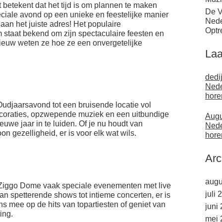
t betekent dat het tijd is om plannen te maken
De V
ciale avond op een unieke en feestelijke manier
Nede
aan het juiste adres! Het populaire
Optr
taat bekend om zijn spectaculaire feesten en
ieuw weten ze hoe ze een onvergetelijke
Laa
dedi
Nede
hore
udjaarsavond tot een bruisende locatie vol
coraties, opzwepende muziek en een uitbundige
Augu
ieuwe jaar in te luiden. Of je nu houdt van
Nede
n gezelligheid, er is voor elk wat wils.
hore
Arc
augu
 Ziggo Dome vaak speciale evenementen met live
juli 
n spetterende shows tot intieme concerten, er is
ans mee op de hits van topartiesten of geniet van
juni
ing.
mei 