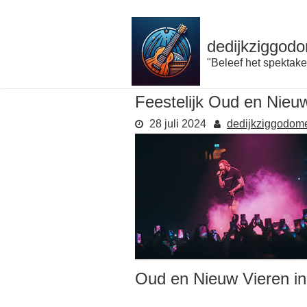
Naar
de
inhoud
dedijkziggodo
gaan
"Beleef het spektake
Feestelijk Oud en Nieu
28 juli 2024
dedijkziggodom
Oud en Nieuw Vieren in 