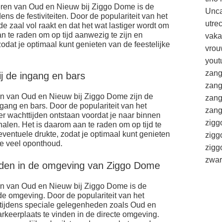
ieren van Oud en Nieuw bij Ziggo Dome is de
Unca
ens de festiviteiten. Door de populariteit van het
utre
 zaal vol raakt en dat het wat lastiger wordt om
an te raden om op tijd aanwezig te zijn en
vaka
odat je optimaal kunt genieten van de feestelijke
vrou
yout
zang
ij de ingang en bars
zang
en van Oud en Nieuw bij Ziggo Dome zijn de
zang
ngang en bars. Door de populariteit van het
zang
 wachttijden ontstaan voordat je naar binnen
zigg
halen. Het is daarom aan te raden om op tijd te
 eventuele drukte, zodat je optimaal kunt genieten
zigg
te veel oponthoud.
zig
zwar
eden in de omgeving van Ziggo Dome
ren van Oud en Nieuw bij Ziggo Dome is de
e omgeving. Door de populariteit van het
tijdens speciale gelegenheden zoals Oud en
arkeerplaats te vinden in de directe omgeving.