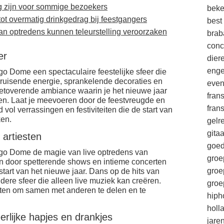
g zijn voor sommige bezoekers
beke
ot overmatig drinkgedrag bij feestgangers
best
an optredens kunnen teleurstelling veroorzaken
brab
conc
er
die
enge
go Dome een spectaculaire feestelijke sfeer die
bruisende energie, sprankelende decoraties en
eve
toverende ambiance waarin je het nieuwe jaar
fran
n. Laat je meevoeren door de feestvreugde en
fran
vol verrassingen en festiviteiten die de start van
ken.
gelr
gitaa
artiesten
goe
ggo Dome de magie van live optredens van
groe
en door spetterende shows en intieme concerten
groe
start van het nieuwe jaar. Dans op de hits van
ndere sfeer die alleen live muziek kan creëren.
groe
ten om samen met anderen te delen en te
hiph
holl
erlijke hapjes en drankjes
jare