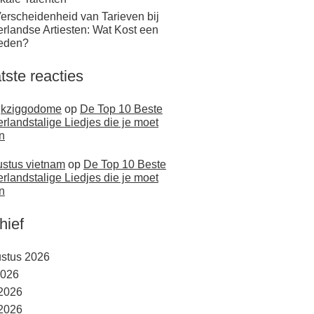
erscheidenheid van Tarieven bij
rlandse Artiesten: Wat Kost een
eden?
tste reacties
jkziggodome
op
De Top 10 Beste
rlandstalige Liedjes die je moet
n
stus vietnam
op
De Top 10 Beste
rlandstalige Liedjes die je moet
n
hief
stus 2026
2026
 2026
2026