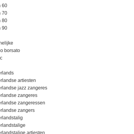
n 60
n 70
n 80
n 90
elijke
o borsato
c
rlands
rlandse artiesten
rlandse jazz zangeres
rlandse zangeres
rlandse zangeressen
rlandse zangers
rlandstalig
rlandstalige
rlandstalige artiesten