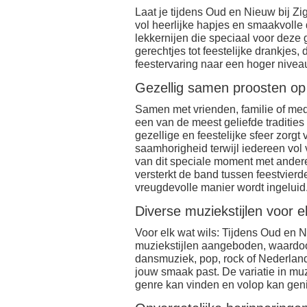
Laat je tijdens Oud en Nieuw bij Z
vol heerlijke hapjes en smaakvolle
lekkernijen die speciaal voor deze
gerechtjes tot feestelijke drankjes, 
feestervaring naar een hoger nive
Gezellig samen proosten op 
Samen met vrienden, familie of med
een van de meest geliefde traditie
gezellige en feestelijke sfeer zorg
saamhorigheid terwijl iedereen vol 
van dit speciale moment met andere
versterkt de band tussen feestvier
vreugdevolle manier wordt ingeluid
Diverse muziekstijlen voor el
Voor elk wat wils: Tijdens Oud en
muziekstijlen aangeboden, waardoor 
dansmuziek, pop, rock of Nederlandst
jouw smaak past. De variatie in muz
genre kan vinden en volop kan geni