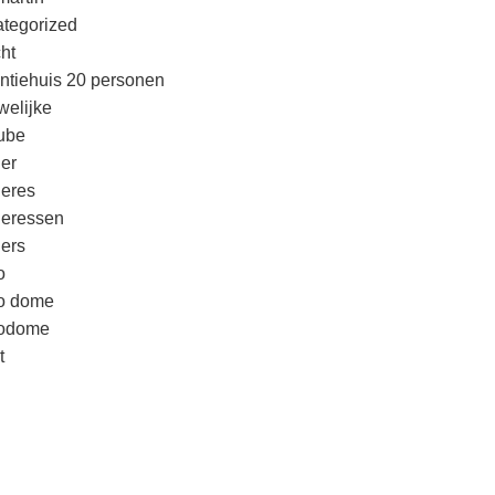
tegorized
cht
ntiehuis 20 personen
welijke
ube
er
eres
eressen
ers
o
o dome
godome
t