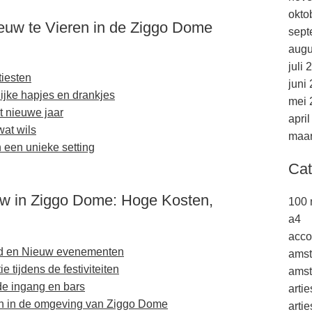
okto
uw te Vieren in de Ziggo Dome
sept
augu
juli 
tiesten
juni
lijke hapjes en drankjes
mei 
t nieuwe jaar
apri
wat wils
maar
n een unieke setting
Cat
w in Ziggo Dome: Hoge Kosten,
100 
a4
acco
ud en Nieuw evenementen
ams
 tijdens de festiviteiten
amst
 de ingang en bars
arti
n in de omgeving van Ziggo Dome
arti