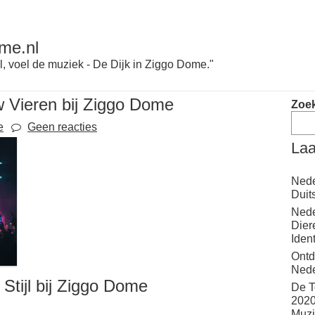
me.nl
l, voel de muziek - De Dijk in Ziggo Dome."
w Vieren bij Ziggo Dome
Zoe
e
Geen reacties
Laa
Nede
Duit
Nede
Dier
Iden
Ontd
Nede
Stijl bij Ziggo Dome
De T
2020
Muzi