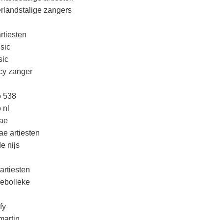
rlandstalige zangers
rtiesten
sic
ic
cy zanger
o 538
 nl
ae
ae artiesten
e nijs
artiesten
lebolleke
fy
martin