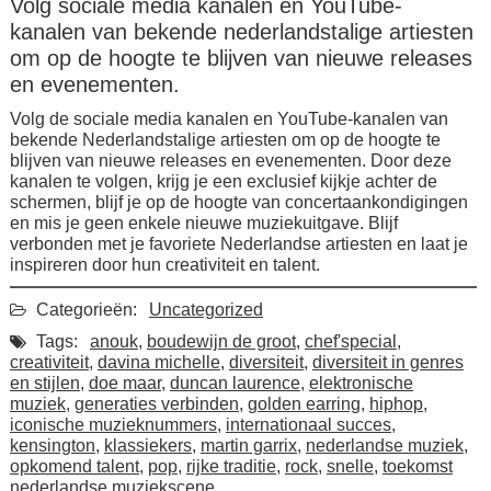
Volg sociale media kanalen en YouTube-
kanalen van bekende nederlandstalige artiesten
om op de hoogte te blijven van nieuwe releases
en evenementen.
Volg de sociale media kanalen en YouTube-kanalen van
bekende Nederlandstalige artiesten om op de hoogte te
blijven van nieuwe releases en evenementen. Door deze
kanalen te volgen, krijg je een exclusief kijkje achter de
schermen, blijf je op de hoogte van concertaankondigingen
en mis je geen enkele nieuwe muziekuitgave. Blijf
verbonden met je favoriete Nederlandse artiesten en laat je
inspireren door hun creativiteit en talent.
Categorieën:
Uncategorized
Tags:
anouk
,
boudewijn de groot
,
chef'special
,
creativiteit
,
davina michelle
,
diversiteit
,
diversiteit in genres
en stijlen
,
doe maar
,
duncan laurence
,
elektronische
muziek
,
generaties verbinden
,
golden earring
,
hiphop
,
iconische muzieknummers
,
internationaal succes
,
kensington
,
klassiekers
,
martin garrix
,
nederlandse muziek
,
opkomend talent
,
pop
,
rijke traditie
,
rock
,
snelle
,
toekomst
nederlandse muziekscene