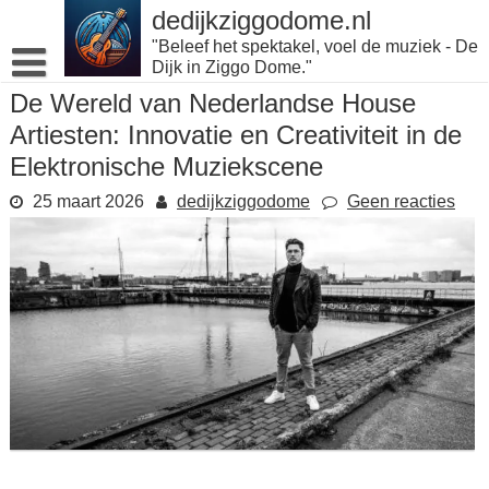
Naar
dedijkziggodome.nl
de
"Beleef het spektakel, voel de muziek - De
inhoud
Dijk in Ziggo Dome."
gaan
De Wereld van Nederlandse House
Artiesten: Innovatie en Creativiteit in de
Elektronische Muziekscene
25 maart 2026
dedijkziggodome
Geen reacties