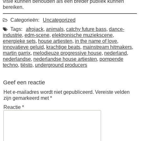
visie kunnen behouden als een breder publiek kunnen
bereiken.
Categorieën:
Uncategorized
Tags:
afrojack
,
animals
,
catchy future bass
,
dance-
industrie
,
edm-scene
,
elektronische muziekscene
,
energieke sets
,
house artiesten
,
in the name of love
,
innovatieve geluid
,
krachtige beats
,
mainstream hitmakers
,
martin garrix
,
melodieuze progressive house
,
nederland
,
nederlandse
,
nederlandse house artiesten
,
pompende
techno
,
tiësto
,
underground producers
Geef een reactie
Het e-mailadres wordt niet gepubliceerd.
Vereiste velden
zijn gemarkeerd met
*
Reactie
*