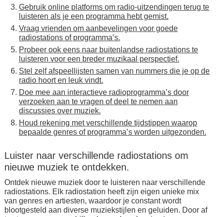
Gebruik online platforms om radio-uitzendingen terug te
luisteren als je een programma hebt gemist.
Vraag vrienden om aanbevelingen voor goede
radiostations of programma’s.
Probeer ook eens naar buitenlandse radiostations te
luisteren voor een breder muzikaal perspectief.
Stel zelf afspeellijsten samen van nummers die je op de
radio hoort en leuk vindt.
Doe mee aan interactieve radioprogramma’s door
verzoeken aan te vragen of deel te nemen aan
discussies over muziek.
Houd rekening met verschillende tijdstippen waarop
bepaalde genres of programma’s worden uitgezonden.
Luister naar verschillende radiostations om
nieuwe muziek te ontdekken.
Ontdek nieuwe muziek door te luisteren naar verschillende
radiostations. Elk radiostation heeft zijn eigen unieke mix
van genres en artiesten, waardoor je constant wordt
blootgesteld aan diverse muziekstijlen en geluiden. Door af