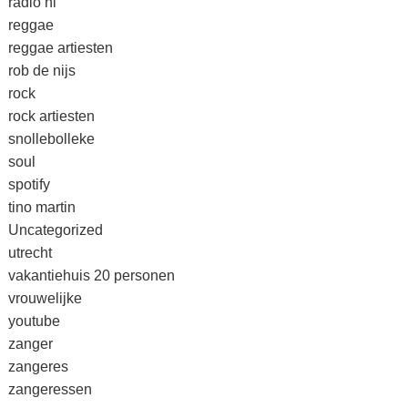
radio nl
reggae
reggae artiesten
rob de nijs
rock
rock artiesten
snollebolleke
soul
spotify
tino martin
Uncategorized
utrecht
vakantiehuis 20 personen
vrouwelijke
youtube
zanger
zangeres
zangeressen