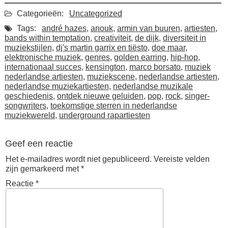
Categorieën:
Uncategorized
Tags:
andré hazes
,
anouk
,
armin van buuren
,
artiesten
,
bands within temptation
,
creativiteit
,
de dijk
,
diversiteit in
muziekstijlen
,
dj's martin garrix en tiësto
,
doe maar
,
elektronische muziek
,
genres
,
golden earring
,
hip-hop
,
internationaal succes
,
kensington
,
marco borsato
,
muziek
nederlandse artiesten
,
muziekscene
,
nederlandse artiesten
,
nederlandse muziekartiesten
,
nederlandse muzikale
geschiedenis
,
ontdek nieuwe geluiden
,
pop
,
rock
,
singer-
songwriters
,
toekomstige sterren in nederlandse
muziekwereld
,
underground rapartiesten
Geef een reactie
Het e-mailadres wordt niet gepubliceerd.
Vereiste velden
zijn gemarkeerd met
*
Reactie
*