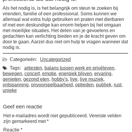
Als het nodig is, is het belangrijk om steun te zoeken bij
vrienden, familie of een professional. Soms kunnen we
allemaal wat extra hulp gebruiken en praten met dierbaren
of met een deskundige kan enorm helpen bij het omgaan
met moeilijke situaties. Het delen van je gevoelens en
gedachten kan verlichting bieden en je de kracht geven om
door te gaan. Aarzel dus niet om hulp te vragen wanneer dat
nodig is.
Categorieën:
Uncategorized
Tags:
artiesten
,
balans tussen werk en privéleven
,
bewegen
,
concert
,
emotie
,
energiek blijven
,
ervaring
,
genieten
,
gezond eten
,
hobby's
,
live
,
live muziek
,
ontspanning
,
onvoorspelbaarheid
,
optreden
,
publiek
,
rust
,
unieke
Geef een reactie
Het e-mailadres wordt niet gepubliceerd.
Vereiste velden
zijn gemarkeerd met
*
Reactie
*