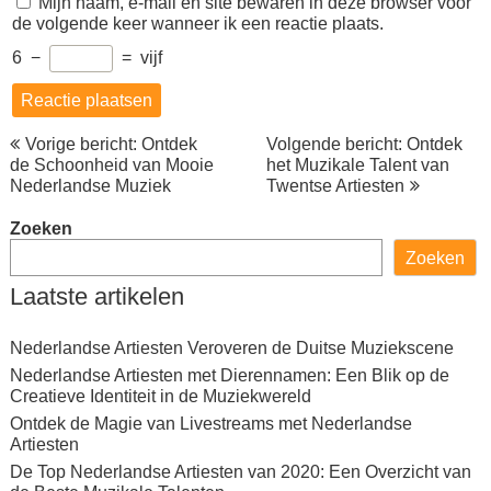
Mijn naam, e-mail en site bewaren in deze browser voor
de volgende keer wanneer ik een reactie plaats.
6
−
=
vijf
Berichtnavigatie
Vorige bericht: Ontdek
Volgende bericht: Ontdek
de Schoonheid van Mooie
het Muzikale Talent van
Nederlandse Muziek
Twentse Artiesten
Zoeken
Zoeken
Laatste artikelen
Nederlandse Artiesten Veroveren de Duitse Muziekscene
Nederlandse Artiesten met Dierennamen: Een Blik op de
Creatieve Identiteit in de Muziekwereld
Ontdek de Magie van Livestreams met Nederlandse
Artiesten
De Top Nederlandse Artiesten van 2020: Een Overzicht van