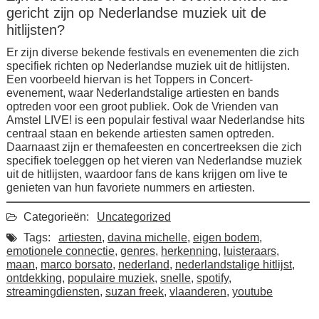
gericht zijn op Nederlandse muziek uit de
hitlijsten?
Er zijn diverse bekende festivals en evenementen die zich
specifiek richten op Nederlandse muziek uit de hitlijsten.
Een voorbeeld hiervan is het Toppers in Concert-
evenement, waar Nederlandstalige artiesten en bands
optreden voor een groot publiek. Ook de Vrienden van
Amstel LIVE! is een populair festival waar Nederlandse hits
centraal staan en bekende artiesten samen optreden.
Daarnaast zijn er themafeesten en concertreeksen die zich
specifiek toeleggen op het vieren van Nederlandse muziek
uit de hitlijsten, waardoor fans de kans krijgen om live te
genieten van hun favoriete nummers en artiesten.
Categorieën:
Uncategorized
Tags:
artiesten
,
davina michelle
,
eigen bodem
,
emotionele connectie
,
genres
,
herkenning
,
luisteraars
,
maan
,
marco borsato
,
nederland
,
nederlandstalige hitlijst
,
ontdekking
,
populaire muziek
,
snelle
,
spotify
,
streamingdiensten
,
suzan freek
,
vlaanderen
,
youtube