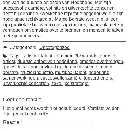
een van de duurste artiesten van Nederland. Met zijn
succesvolle carrière, vol hits en uitverkochte concerten,
heeft hij een indrukwekkende reputatie opgebouwd die zijn
hoge gage rechtvaardigt. Marco Borsato weet niet alleen
zijn publiek te betoveren met zijn muziek, maar ook met zijn
vermogen om emoties over te brengen en mensen te raken
met zijn nummers.
Categorieën:
Uncategorized
Tags:
artistiek talent
,
commerciële waarde
,
duurste
artiest
,
duurste artiest van nederland
,
emoties overbrengen
,
gages
,
hits
,
icoon
,
invloed op de muziekscene
,
marco
borsato
,
muziekindustrie
,
muzikaal talent
,
nederland
,
samenwerkingen
,
succesvolle carrière
,
topverdieners
,
uitverkochte concerten
,
zakelijke strategie
Geef een reactie
Het e-mailadres wordt niet gepubliceerd.
Vereiste velden
zijn gemarkeerd met
*
Reactie
*