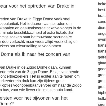
beke
kbaar voor het optreden van Drake in
best
brab
ptreden van Drake in Ziggo Dome vaak snel
conc
opulariteit. Het is daarom aan te raden om
die
opkanalen en geautoriseerde ticketverkopers in de
-minute beschikbaarheid of extra tickets die
enge
n om te zoeken naar betrouwbare secundaire
eve
 doorverkocht, maar wees altijd voorzichtig en
fran
tickets om teleurstelling te voorkomen.
fran
o Dome als ik naar het concert van
gelr
gitaa
t van Drake in de Ziggo Dome gaan, kunnen
goe
eerterrein van de Ziggo Dome. Er zijn voldoende
groe
oncertbezoekers. Het is echter aan te raden om
arkeerterrein druk kan zijn tijdens grote
groe
k opties voor openbaar vervoer om naar de Ziggo
groe
n bus, voor wie liever niet met de auto komt.
hiph
ereisten voor het bijwonen van het
holl
o Dome?
jare