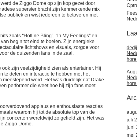
werd de Ziggo Dome op zijn kop gezet door
Optr
adese superster bracht zijn kenmerkende mix
Fees
se publiek en wist iedereen te betoveren met
Nede
Laa
its zoals “Hotline Bling”, “In My Feelings” en
 van begin tot eind te boeien. Zijn energieke
taculaire lichtshows en visuals, zorgde voor
dedi
voor de duizenden fans in de zaal.
Nede
hore
 ook zijn veelzijdigheid zien als entertainer. Hij
Augu
n te delen en interactie te hebben met het
Nede
en meeslepend werd. Het was duidelijk dat Drake
hore
 een performer die weet hoe hij zijn fans moet
Arc
oorverdovend applaus en enthousiaste reacties
aals waarom hij tot de absolute top van de
augu
n concerten wereldwijd zo geliefd zijn. Het was
juli 
 de Ziggo Dome.
juni
mei 