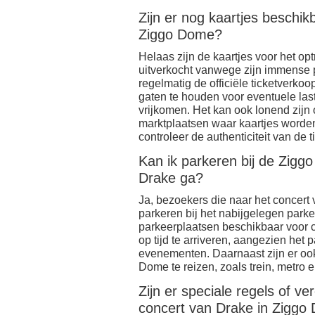
Zijn er nog kaartjes beschi
Ziggo Dome?
Helaas zijn de kaartjes voor het o
uitverkocht vanwege zijn immense p
regelmatig de officiële ticketverko
gaten te houden voor eventuele last
vrijkomen. Het kan ook lonend zij
marktplaatsen waar kaartjes worden
controleer de authenticiteit van de 
Kan ik parkeren bij de Zigg
Drake ga?
Ja, bezoekers die naar het concer
parkeren bij het nabijgelegen park
parkeerplaatsen beschikbaar voor c
op tijd te arriveren, aangezien het p
evenementen. Daarnaast zijn er oo
Dome te reizen, zoals trein, metro e
Zijn er speciale regels of v
concert van Drake in Zigg