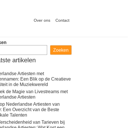
Over ons
Contact
ken
Zoeken
tste artikelen
rlandse Artiesten met
ennamen: Een Blik op de Creatieve
titeit in de Muziekwereld
ek de Magie van Livestreams met
rlandse Artiesten
op Nederlandse Artiesten van
: Een Overzicht van de Beste
kale Talenten
erscheidenheid van Tarieven bij
rlandse Artiesten: Wat Kost een