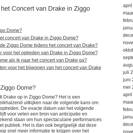
apri
 het Concert van Drake in Ziggo
maar
febr
janu
iggo Dome?
dec
het concert van Drake in Ziggo Dome?
nov
 de Ziggo Dome tijdens het concert van Drake?
okto
ar voor het optreden van Drake in Ziggo Dome?
sept
ome als ik naar het concert van Drake ga?
augu
isten voor het bijwonen van het concert van Drake
juli 
juni
n Ziggo Dome?
mei 
apri
dt Drake op in Ziggo Dome? Het is een
maar
reikhalzend uitkijken naar de volgende kans om
 optreden. De exacte datum van het volgende
febr
jft voor velen een bron van anticipatie en
janu
ekend staan om hun spectaculaire performances
dec
t publiek. Het is dan ook begrijpelijk dat deze
op snel meer informatie te krijgen over het
nov