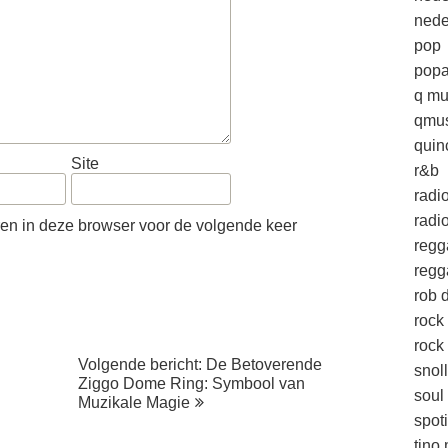
nede
pop
popa
q mu
qmus
quin
Site
r&b
radi
radio
ren in deze browser voor de volgende keer
regg
regg
rob d
rock
rock 
Volgende bericht: De Betoverende
snol
Ziggo Dome Ring: Symbool van
soul
Muzikale Magie
spoti
tino 