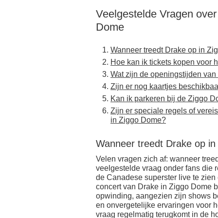
Veelgestelde Vragen over
Dome
Wanneer treedt Drake op in Z
Hoe kan ik tickets kopen voor 
Wat zijn de openingstijden van
Zijn er nog kaartjes beschikba
Kan ik parkeren bij de Ziggo D
Zijn er speciale regels of vere
in Ziggo Dome?
Wanneer treedt Drake op i
Velen vragen zich af: wanneer tree
veelgestelde vraag onder fans die 
de Canadese superster live te zien
concert van Drake in Ziggo Dome bli
opwinding, aangezien zijn shows b
en onvergetelijke ervaringen voor he
vraag regelmatig terugkomt in de ho