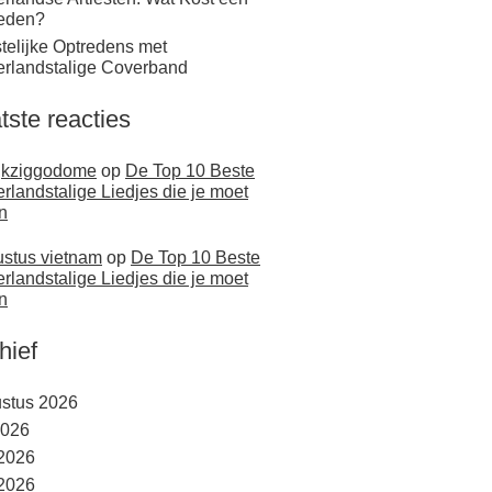
eden?
telijke Optredens met
rlandstalige Coverband
tste reacties
jkziggodome
op
De Top 10 Beste
rlandstalige Liedjes die je moet
n
stus vietnam
op
De Top 10 Beste
rlandstalige Liedjes die je moet
n
hief
stus 2026
2026
 2026
2026