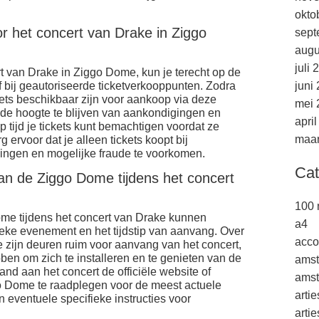
okto
or het concert van Drake in Ziggo
sept
augu
juli 
rt van Drake in Ziggo Dome, kun je terecht op de
f bij geautoriseerde ticketverkooppunten. Zodra
juni
ckets beschikbaar zijn voor aankoop via deze
mei 
 de hoogte te blijven van aankondigingen en
apri
p tijd je tickets kunt bemachtigen voordat ze
maar
 ervoor dat je alleen tickets koopt bij
lingen en mogelijke fraude te voorkomen.
Cat
van de Ziggo Dome tijdens het concert
100 
me tijdens het concert van Drake kunnen
a4
fieke evenement en het tijdstip van aanvang. Over
acco
zijn deuren ruim voor aanvang van het concert,
ben om zich te installeren en te genieten van de
ams
nd aan het concert de officiële website of
amst
 Dome te raadplegen voor de meest actuele
arti
n eventuele specifieke instructies voor
arti