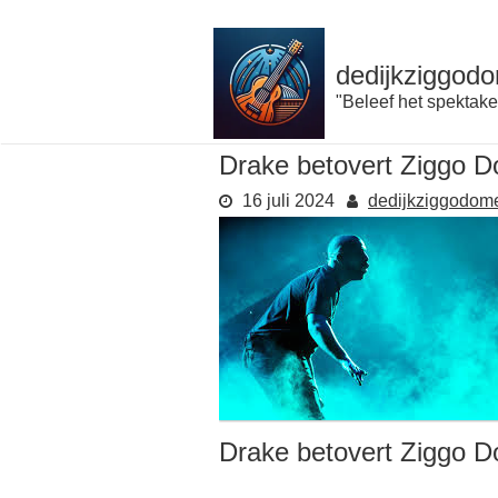
Naar
de
inhoud
dedijkziggodo
gaan
"Beleef het spektake
Drake betovert Ziggo 
16 juli 2024
dedijkziggodom
Drake betovert Ziggo 