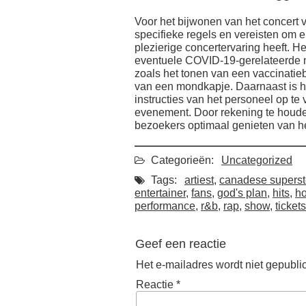
Voor het bijwonen van het concert
specifieke regels en vereisten om e
plezierige concertervaring heeft. He
eventuele COVID-19-gerelateerde m
zoals het tonen van een vaccinatieb
van een mondkapje. Daarnaast is he
instructies van het personeel op te
evenement. Door rekening te houde
bezoekers optimaal genieten van h
Categorieën:
Uncategorized
Tags:
artiest
,
canadese superst
entertainer
,
fans
,
god's plan
,
hits
,
ho
performance
,
r&b
,
rap
,
show
,
tickets
Geef een reactie
Het e-mailadres wordt niet gepubli
Reactie
*