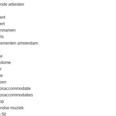
nde artiesten
ant
ert
rennamen
ls
nementen amsterdam
s
se
edome
r
de
pen
psaccommodatie
psaccommodaties
op
andse muziek
n 50