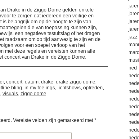
jare
 van Drake in de Ziggo Dome gelden enkele
jare
rvoor te zorgen dat iedereen een veilige en
jare
t is belangrijk om op de hoogte te zijn van
aatregelen die van toepassing kunnen zijn,
jare
ewijs, een negatieve testuitslag of het dragen
jazz
t raadzaam om op tijd aanwezig te zijn en de
mann
 volgen voor een soepel verloop van het
n met deze regels en vereisten kunnen alle
marc
et concert van Drake in de Ziggo Dome.
musi
ned
nede
er
,
concert
,
datum
,
drake
,
drake ziggo dome
,
nede
tline bling
,
in my feelings
,
lichtshows
,
optreden
,
nede
,
visuals
,
ziggo dome
nede
nede
nede
ceerd.
Vereiste velden zijn gemarkeerd met
*
nede
nede
nede