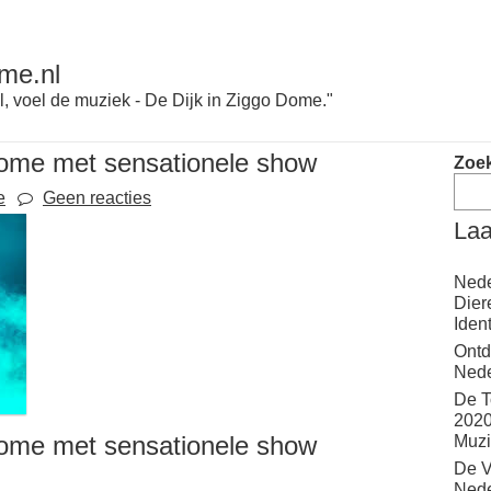
me.nl
l, voel de muziek - De Dijk in Ziggo Dome."
Dome met sensationele show
Zoe
e
Geen reacties
Laa
Nede
Dier
Iden
Ontd
Nede
De T
2020
Dome met sensationele show
Muzi
De V
Nede