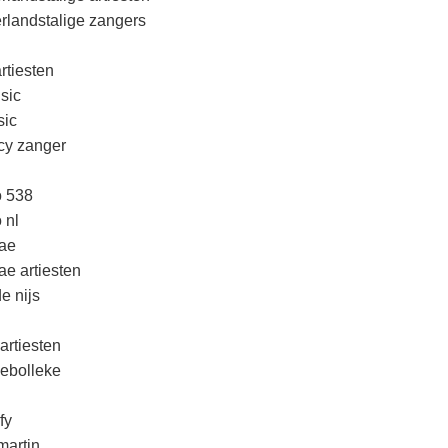
rlandstalige zangers
rtiesten
sic
ic
cy zanger
o 538
 nl
ae
ae artiesten
e nijs
artiesten
lebolleke
fy
martin