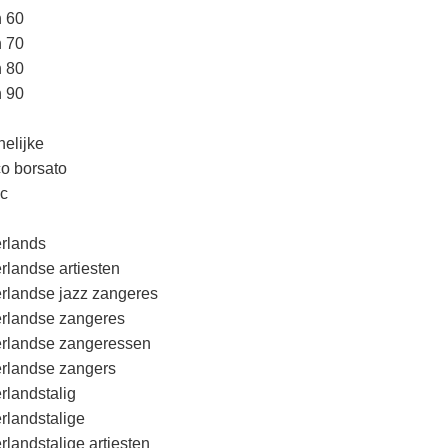
n 60
n 70
n 80
n 90
elijke
o borsato
c
rlands
rlandse artiesten
rlandse jazz zangeres
rlandse zangeres
rlandse zangeressen
rlandse zangers
rlandstalig
rlandstalige
rlandstalige artiesten