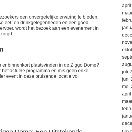
apri
maar
zoekers een onvergetelijke ervaring te bieden.
febr
rse eet- en drinkgelegenheden en een goed
janu
vervoer, wordt het bezoek aan een evenement in
rzorgd.
dec
nov
n
okto
sept
augu
er binnenkort plaatsvinden in de Ziggo Dome?
or het actuele programma en mis geen enkel
juli 
er event in deze bruisende locatie vol
juni
mei 
apri
maar
febr
janu
dec
Ziggo Dome: Een Uitstekende
nov