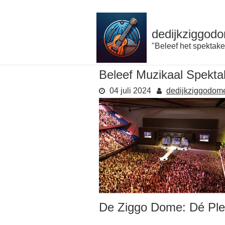
Naar
de
inhoud
dedijkziggodo
gaan
"Beleef het spektake
Beleef Muzikaal Spekta
04 juli 2024
dedijkziggodom
De Ziggo Dome: Dé Ple