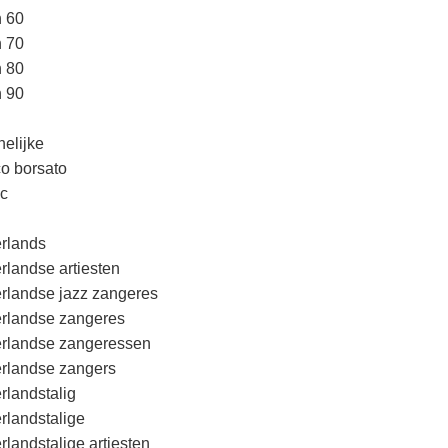
n 60
n 70
n 80
n 90
elijke
o borsato
c
rlands
rlandse artiesten
rlandse jazz zangeres
rlandse zangeres
rlandse zangeressen
rlandse zangers
rlandstalig
rlandstalige
rlandstalige artiesten