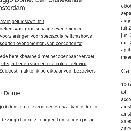
okto
msterdam
sept
augu
imale geluidskwaliteit
juli 
zoekers voor grootschalige evenementen
juni
oorzieningen voor spectaculaire lichtshows
mei 
e soorten evenementen, van concerten tot
apri
oede bereikbaarheid met het openbaar vervoer
maar
kgelegenheden voor een complete beleving
Cat
Zuidoost, makkelijk bereikbaar voor bezoekers
100 
go Dome
a4
acco
ams
n tijdens grote evenementen, wat kan leiden tot
amst
e Ziggo Dome zijn beperkt en kunnen prijzig
arti
arti