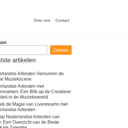
Over ons
Contact
ken
Zoeken
tste artikelen
rlandse Artiesten Veroveren de
se Muziekscene
rlandse Artiesten met
ennamen: Een Blik op de Creatieve
titeit in de Muziekwereld
ek de Magie van Livestreams met
rlandse Artiesten
op Nederlandse Artiesten van
: Een Overzicht van de Beste
kale Talenten