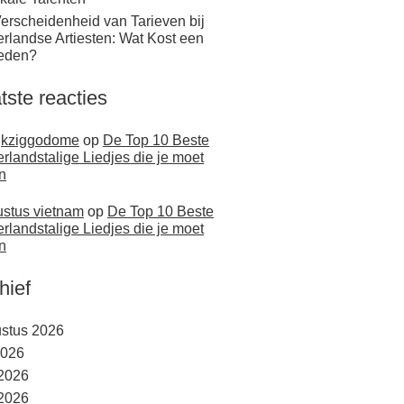
erscheidenheid van Tarieven bij
rlandse Artiesten: Wat Kost een
eden?
tste reacties
jkziggodome
op
De Top 10 Beste
rlandstalige Liedjes die je moet
n
stus vietnam
op
De Top 10 Beste
rlandstalige Liedjes die je moet
n
hief
stus 2026
2026
 2026
2026