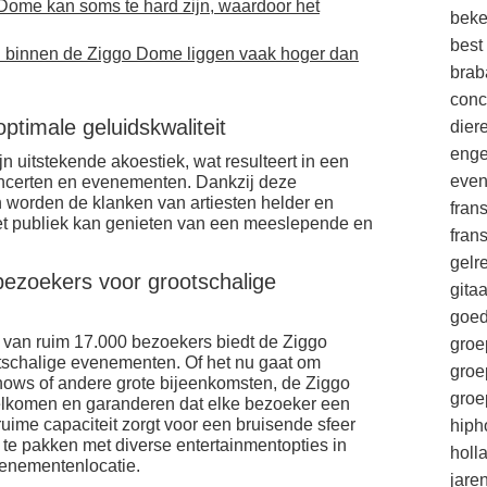
Dome kan soms te hard zijn, waardoor het
beke
best
en binnen de Ziggo Dome liggen vaak hoger dan
brab
conc
ptimale geluidskwaliteit
die
enge
 uitstekende akoestiek, wat resulteert in een
eve
concerten en evenementen. Dankzij deze
 worden de klanken van artiesten helder en
fran
et publiek kan genieten van een meeslepende en
fran
gelr
bezoekers voor grootschalige
gitaa
goe
 van ruim 17.000 bezoekers biedt de Ziggo
groe
tschalige evenementen. Of het nu gaat om
groe
hows of andere grote bijeenkomsten, de Ziggo
groe
lkomen en garanderen dat elke bezoeker een
ruime capaciteit zorgt voor een bruisende sfeer
hiph
 te pakken met diverse entertainmentopties in
holl
enementenlocatie.
jare