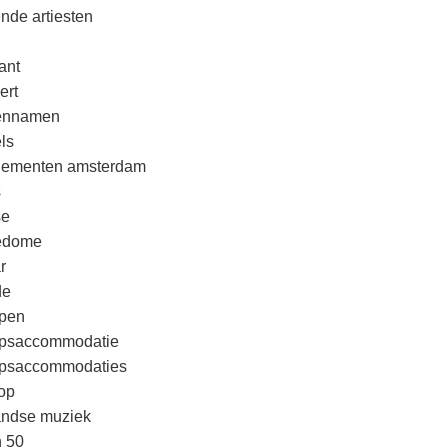
nde artiesten
ant
ert
rennamen
ls
nementen amsterdam
s
se
edome
r
de
pen
psaccommodatie
psaccommodaties
op
andse muziek
n 50