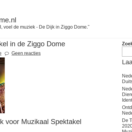
me.nl
l, voel de muziek - De Dijk in Ziggo Dome."
kel in de Ziggo Dome
Zoe
e
Geen reacties
Laa
Nede
Duit
Nede
Dier
Iden
Ontd
Nede
k voor Muzikaal Spektakel
De T
2020
Muzi