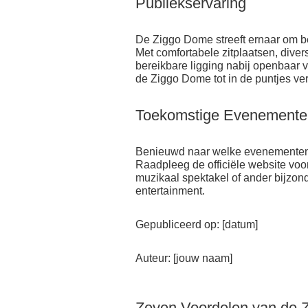
Publiekservaring
De Ziggo Dome streeft ernaar om be
Met comfortabele zitplaatsen, dive
bereikbare ligging nabij openbaar 
de Ziggo Dome tot in de puntjes ve
Toekomstige Evenemente
Benieuwd naar welke evenementen 
Raadpleeg de officiële website vo
muzikaal spektakel of ander bijzond
entertainment.
Gepubliceerd op: [datum]
Auteur: [jouw naam]
Zeven Voordelen van de 