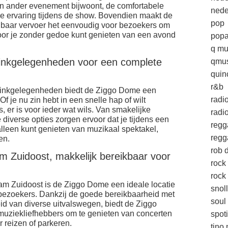
 een ander evenement bijwoont, de comfortabele
nede
 ervaring tijdens de show. Bovendien maakt de
pop
baar vervoer het eenvoudig voor bezoekers om
or je zonder gedoe kunt genieten van een avond
popa
q mu
inkgelegenheden voor een complete
qmus
quin
r&b
drinkgelegenheden biedt de Ziggo Dome een
radi
f je nu zin hebt in een snelle hap of wilt
, er is voor ieder wat wils. Van smakelijke
radio
 diverse opties zorgen ervoor dat je tijdens een
regg
lleen kunt genieten van muzikaal spektakel,
regg
en.
rob d
am Zuidoost, makkelijk bereikbaar voor
rock
rock 
dam Zuidoost is de Ziggo Dome een ideale locatie
snol
 bezoekers. Dankzij de goede bereikbaarheid met
soul
id van diverse uitvalswegen, biedt de Ziggo
muziekliefhebbers om te genieten van concerten
spoti
reizen of parkeren.
tino 