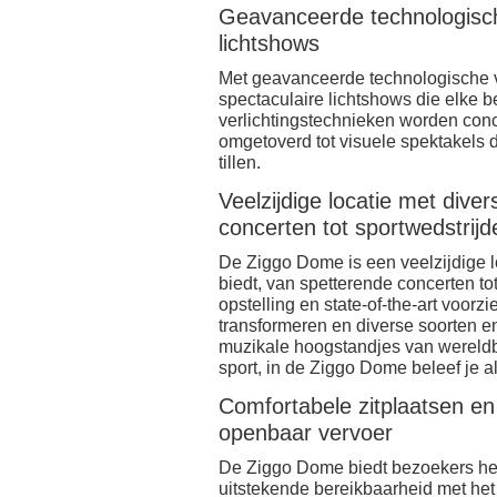
Geavanceerde technologisch
lichtshows
Met geavanceerde technologische 
spectaculaire lichtshows die elke b
verlichtingstechnieken worden co
omgetoverd tot visuele spektakels 
tillen.
Veelzijdige locatie met div
concerten tot sportwedstrijd
De Ziggo Dome is een veelzijdige 
biedt, van spetterende concerten to
opstelling en state-of-the-art voo
transformeren en diverse soorten en
muzikale hoogstandjes van wereldbe
sport, in de Ziggo Dome beleef je al
Comfortabele zitplaatsen e
openbaar vervoer
De Ziggo Dome biedt bezoekers het
uitstekende bereikbaarheid met het