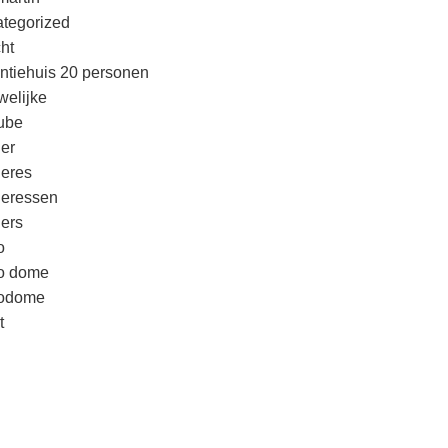
tegorized
cht
ntiehuis 20 personen
welijke
ube
er
eres
eressen
ers
o
o dome
godome
t