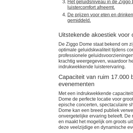
Het geluidsniveau in de Ziggo 
luistercomfort afneemt.
De prijzen voor eten en drink
gemiddeld.
Uitstekende akoestiek voor o
De Ziggo Dome staat bekend om zijn
optimale geluidskwaliteit tijdens 
professionele geluidsvoorzieningen
krachtig weergegeven, waardoor h
indrukwekkende luisterervaring.
Capaciteit van ruim 17.000 
evenementen
Met een indrukwekkende capaciteit
Dome de perfecte locatie voor groo
epische concerten, spectaculaire s
Dome kan een breed publiek verwe
onvergetelijke ervaring beleeft. De 
en maakt het mogelijk om groots uit
deze veelzijdige en dynamische ev