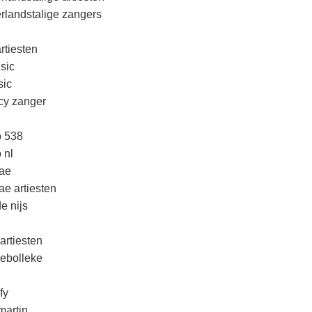
rlandstalige zangers
rtiesten
sic
ic
cy zanger
o 538
 nl
ae
ae artiesten
e nijs
artiesten
lebolleke
fy
martin