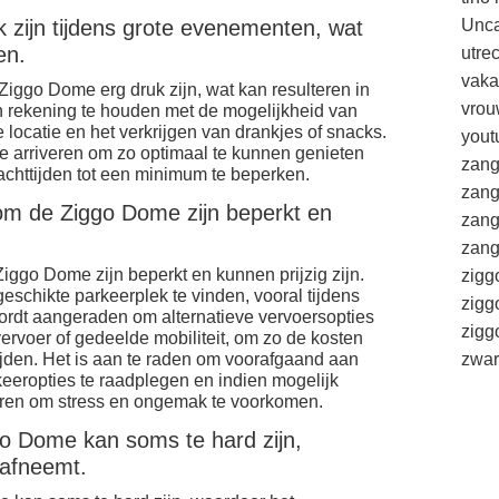
 zijn tijdens grote evenementen, wat
Unca
en.
utre
vaka
iggo Dome erg druk zijn, wat kan resulteren in
vrou
n rekening te houden met de mogelijkheid van
 locatie en het verkrijgen van drankjes of snacks.
yout
 te arriveren om zo optimaal te kunnen genieten
zang
chttijden tot een minimum te beperken.
zang
m de Ziggo Dome zijn beperkt en
zang
zang
ggo Dome zijn beperkt en kunnen prijzig zijn.
zigg
eschikte parkeerplek te vinden, vooral tijdens
zigg
rdt aangeraden om alternatieve vervoersopties
zig
ervoer of gedeelde mobiliteit, om zo de kosten
jden. Het is aan te raden om voorafgaand aan
zwar
eeropties te raadplegen en indien mogelijk
veren om stress en ongemak te voorkomen.
go Dome kan soms te hard zijn,
 afneemt.