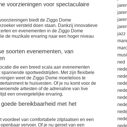
e voorzieningen voor spectaculaire
jare
jare
jare
voorzieningen biedt de Ziggo Dome
ezoeker versteld doen staan. Dankzij innovatieve
jare
ncerten en evenementen in de Ziggo Dome
jazz
die de muzikale ervaring naar een hoger niveau
mann
marc
erse soorten evenementen, van
musi
en
ned
locatie die een breed scala aan evenementen
nede
t spannende sportwedstrijden. Met zijn flexibele
nede
rzieningen weet de Ziggo Dome moeiteloos te
tertainment te huisvesten. Of je nu komt voor de
nede
roemde artiesten of de adrenaline van live
nede
tijd een onvergetelijke ervaring.
nede
n goede bereikbaarheid met het
nede
nede
nede
 voordeel van comfortabele zitplaatsen en een
 openbaar vervoer. Of je nu geniet van een
nede