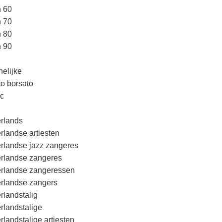
n 60
n 70
n 80
n 90
elijke
o borsato
c
rlands
rlandse artiesten
rlandse jazz zangeres
rlandse zangeres
rlandse zangeressen
rlandse zangers
rlandstalig
rlandstalige
rlandstalige artiesten