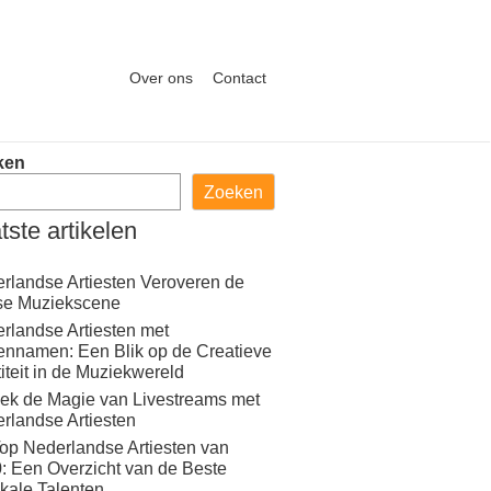
Over ons
Contact
ken
Zoeken
tste artikelen
rlandse Artiesten Veroveren de
se Muziekscene
rlandse Artiesten met
ennamen: Een Blik op de Creatieve
titeit in de Muziekwereld
ek de Magie van Livestreams met
rlandse Artiesten
op Nederlandse Artiesten van
: Een Overzicht van de Beste
kale Talenten