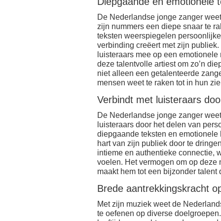
Diepgaande en emotionele t
De Nederlandse jonge zanger weet 
zijn nummers een diepe snaar te rake
teksten weerspiegelen persoonlijke
verbinding creëert met zijn publiek. 
luisteraars mee op een emotionele 
deze talentvolle artiest om zo’n di
niet alleen een getalenteerde zange
mensen weet te raken tot in hun zie
Verbindt met luisteraars doo
De Nederlandse jonge zanger weet 
luisteraars door het delen van perso
diepgaande teksten en emotionele l
hart van zijn publiek door te dringe
intieme en authentieke connectie, 
voelen. Het vermogen om op deze m
maakt hem tot een bijzonder talent 
Brede aantrekkingskracht o
Met zijn muziek weet de Nederland
te oefenen op diverse doelgroepen