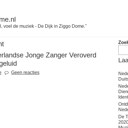
me.nl
l, voel de muziek - De Dijk in Ziggo Dome."
nt
Zoe
rlandse Jonge Zanger Veroverd
Laa
geluid
e
Geen reacties
Nede
Duit
Nede
Dier
Iden
Ontd
Nede
De T
2020
Muzi