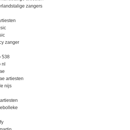
rlandstalige zangers
rtiesten
sic
ic
cy zanger
o 538
 nl
ae
ae artiesten
e nijs
artiesten
lebolleke
fy
martin