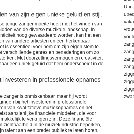
Unca
n van zijn eigen unieke geluid en stijl.
utre
vaka
se jonge zanger moeite heeft met het vinden van
vrou
e midden van de diverse muzikale landschap. In
thenticiteit hoog gewaardeerd worden, kan het een
yout
den van andere artiesten en een herkenbaar
zang
Het is essentieel voor hem om zijn eigen stem te
zang
t verschillende genres en benaderingen om zo
versterken. Met doorzettingsvermogen en creativiteit
zang
n naar een uniek geluid dat hem onderscheidt in de
zang
zigg
et investeren in professionele opnames
zigg
zig
e zanger is onmiskenbaar, maar hij wordt
zwar
gingen bij het investeren in professionele
ren van kwalitatieve muziekopnames en het
eist aanzienlijke financiële middelen, die voor
emakkelijk te verkrijgen zijn. Deze financiële
 zichtbaarheid in de muziekindustrie beperken,
jn talent aan een breder publiek te laten horen.