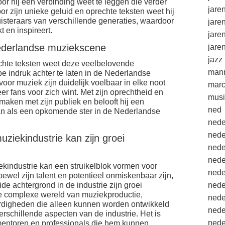
or hij een verbinding weet te leggen die verder
jare
Door zijn unieke geluid en oprechte teksten weet hij
uisteraars van verschillende generaties, waardoor
jare
t en inspireert.
jare
Nederlandse muziekscene
jare
jazz
echte teksten weet deze veelbelovende
mann
 indruk achter te laten in de Nederlandse
voor muziek zijn duidelijk voelbaar in elke noot
marc
eer fans voor zich wint. Met zijn oprechtheid en
musi
maken met zijn publiek en belooft hij een
ned
an als een opkomende ster in de Nederlandse
nede
nede
ziekindustrie kan zijn groei
nede
nede
ekindustrie kan een struikelblok vormen voor
nede
wel zijn talent en potentieel onmiskenbaar zijn,
de achtergrond in de industrie zijn groei
nede
e complexe wereld van muziekproductie,
nede
ardigheden die alleen kunnen worden ontwikkeld
nede
erschillende aspecten van de industrie. Het is
nede
t mentoren en professionals die hem kunnen