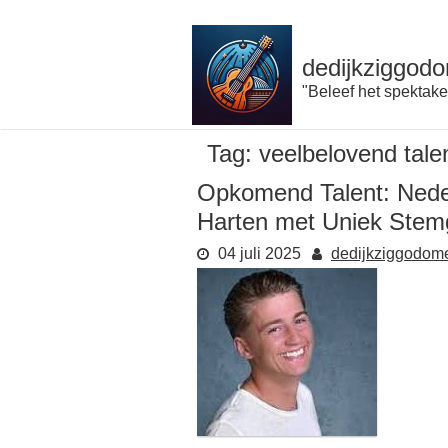
Naar
de
inhoud
dedijkziggodo
gaan
"Beleef het spektake
Tag:
veelbelovend tale
Opkomend Talent: Nede
Harten met Uniek Stem
04 juli 2025
dedijkziggodom