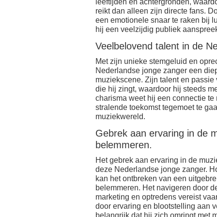
leeftijden en achtergronden, waardo
reikt dan alleen zijn directe fans. 
een emotionele snaar te raken bij l
hij een veelzijdig publiek aanspreek
Veelbelovend talent in de 
Met zijn unieke stemgeluid en opr
Nederlandse jonge zanger een diepe
muziekscene. Zijn talent en passie 
die hij zingt, waardoor hij steeds m
charisma weet hij een connectie te 
stralende toekomst tegemoet te ga
muziekwereld.
Gebrek aan ervaring in de mu
belemmeren.
Het gebrek aan ervaring in de muzi
deze Nederlandse jonge zanger. Hoe
kan het ontbreken van een uitgebrei
belemmeren. Het navigeren door d
marketing en optredens vereist va
door ervaring en blootstelling aan v
belangrijk dat hij zich omringt me