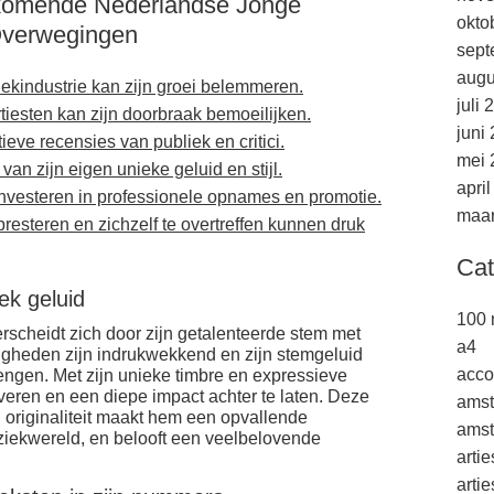
pkomende Nederlandse Jonge
okto
Overwegingen
sept
augu
ekindustrie kan zijn groei belemmeren.
juli 
tiesten kan zijn doorbraak bemoeilijken.
juni
ieve recensies van publiek en critici.
mei 
van zijn eigen unieke geluid en stijl.
apri
 investeren in professionele opnames en promotie.
maar
resteren en zichzelf te overtreffen kunnen druk
Cat
ek geluid
100 
scheidt zich door zijn getalenteerde stem met
a4
digheden zijn indrukwekkend en zijn stemgeluid
acco
engen. Met zijn unieke timbre en expressieve
toveren en een diepe impact achter te laten. Deze
ams
 originaliteit maakt hem een opvallende
amst
ziekwereld, en belooft een veelbelovende
arti
arti