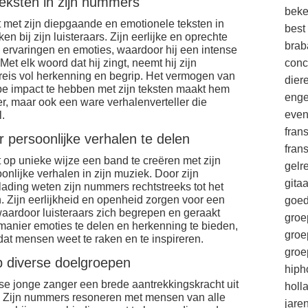
eksten in zijn nummers
beke
met zijn diepgaande en emotionele teksten in
best
n bij zijn luisteraars. Zijn eerlijke en oprechte
brab
 ervaringen en emoties, waardoor hij een intense
Met elk woord dat hij zingt, neemt hij zijn
conc
reis vol herkenning en begrip. Het vermogen van
die
epe impact te hebben met zijn teksten maakt hem
enge
r, maar ook een ware verhalenverteller die
eve
l.
fran
r persoonlijke verhalen te delen
fran
op unieke wijze een band te creëren met zijn
gelr
onlijke verhalen in zijn muziek. Door zijn
gitaa
ading weten zijn nummers rechtstreeks tot het
n. Zijn eerlijkheid en openheid zorgen voor een
goe
waardoor luisteraars zich begrepen en geraakt
groe
anier emoties te delen en herkenning te bieden,
groe
dat mensen weet te raken en te inspireren.
groe
p diverse doelgroepen
hiph
se jonge zanger een brede aantrekkingskracht uit
holl
. Zijn nummers resoneren met mensen van alle
jare