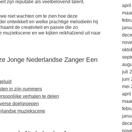
it zijn reputatie als veelbelovend talent.
apri
maar
 we niet wachten om te zien hoe deze
febr
er ontwikkelt en welke prachtige melodieën hij
chaamt de creativiteit en passie die zo
janu
 muziekscene en we kijken reikhalzend uit naar
dec
nov
okto
sept
ze Jonge Nederlandse Zanger Een
augu
juli 
juni
geluid
mei 
ten in zijn nummers
apri
ersoonlijke verhalen te delen
maar
iverse doelgroepen
febr
derlandse muziekscene
janu
dec
nov