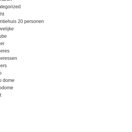
tegorized
cht
ntiehuis 20 personen
welijke
ube
er
eres
eressen
ers
o
o dome
godome
t