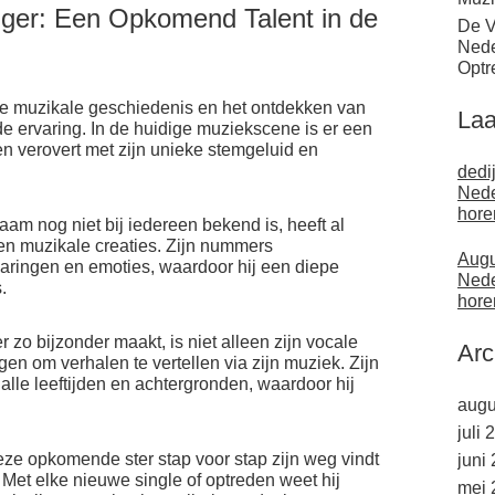
ger: Een Opkomend Talent in de
De V
Nede
Optr
ke muzikale geschiedenis en het ontdekken van
Laa
de ervaring. In de huidige muziekscene is er een
en verovert met zijn unieke stemgeluid en
dedi
Nede
hore
aam nog niet bij iedereen bekend is, heeft al
en muzikale creaties. Zijn nummers
Augu
varingen en emoties, waardoor hij een diepe
Nede
.
hore
zo bijzonder maakt, is niet alleen zijn vocale
Arc
n om verhalen te vertellen via zijn muziek. Zijn
lle leeftijden en achtergronden, waardoor hij
augu
juli 
eze opkomende ster stap voor stap zijn weg vindt
juni
 Met elke nieuwe single of optreden weet hij
mei 