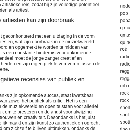
rtistieke reis, zodat hij zijn volledige potentieel
nede
en als artiest.
pop
 artiesten kan zijn doorbraak
popa
q mu
qmus
 geconfronteerd met een uitdaging in de vorm
tiesten, wat zijn doorbraak in de muziekwereld
quin
hoord en opgemerkt te worden te midden van
r&b
 is een constante hindernis voor opkomende
radi
tentieel moet de jonge zanger creatief en
cheiden en zijn eigen plek te veroveren tussen de
radio
cene.
regg
egatieve recensies van publiek en
regg
rob d
rock
anks zijn opkomende succes, staat kwetsbaar
rock 
van zowel het publiek als critici. Het is een
in de muziekwereld en open te staan voor allerlei
snol
 om te presteren en de angst voor afwijzing
soul
trouwen en creativiteit. Desondanks is het juist
spoti
jk maakt en zijn kunst zo authentiek en oprecht
jd om zichzelf te blijven uitdrukken, ondanks de
tino 