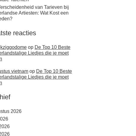
erscheidenheid van Tarieven bij
rlandse Artiesten: Wat Kost een
eden?
tste reacties
jkziggodome
op
De Top 10 Beste
rlandstalige Liedjes die je moet
n
stus vietnam
op
De Top 10 Beste
rlandstalige Liedjes die je moet
n
hief
stus 2026
2026
 2026
2026