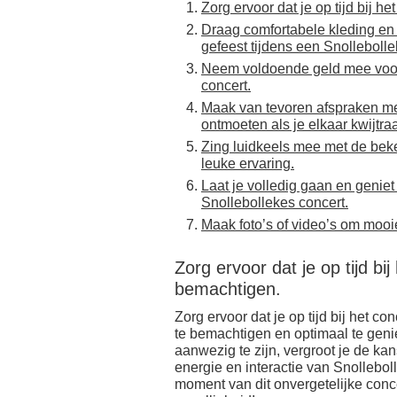
Zorg ervoor dat je op tijd bij 
Draag comfortabele kleding en
gefeest tijdens een Snollebolle
Neem voldoende geld mee voor 
concert.
Maak van tevoren afspraken met
ontmoeten als je elkaar kwijtra
Zing luidkeels mee met de bek
leuke ervaring.
Laat je volledig gaan en geniet
Snollebollekes concert.
Maak foto’s of video’s om mooi
Zorg ervoor dat je op tijd b
bemachtigen.
Zorg ervoor dat je op tijd bij het 
te bemachtigen en optimaal te genie
aanwezig te zijn, vergroot je de ka
energie en interactie van Snollebol
moment van dit onvergetelijke conce