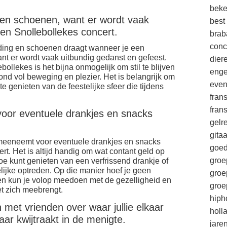
beke
 en schoenen, want er wordt vaak
best
en Snollebollekes concert.
brab
conc
eding en schoenen draagt wanneer je een
nt er wordt vaak uitbundig gedanst en gefeest.
die
bollekes is het bijna onmogelijk om stil te blijven
enge
ond vol beweging en plezier. Het is belangrijk om
eve
e genieten van de feestelijke sfeer die tijdens
fran
fran
oor eventuele drankjes en snacks
gelr
gitaa
 meeneemt voor eventuele drankjes en snacks
goe
ert. Het is altijd handig om wat contant geld op
groe
oe kunt genieten van een verfrissend drankje of
elijke optreden. Op die manier hoef je geen
groe
en kun je volop meedoen met de gezelligheid en
groe
t zich meebrengt.
hiph
met vrienden over waar jullie elkaar
holl
ar kwijtraakt in de menigte.
jare