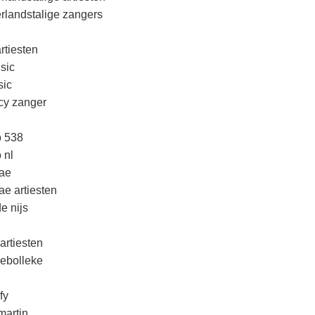
rlandstalige zangers
rtiesten
sic
ic
cy zanger
o 538
 nl
ae
ae artiesten
e nijs
artiesten
lebolleke
fy
martin