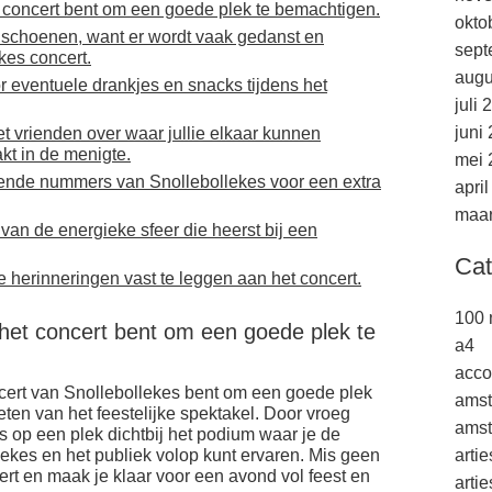
het concert bent om een goede plek te bemachtigen.
okto
 schoenen, want er wordt vaak gedanst en
sept
kes concert.
augu
eventuele drankjes en snacks tijdens het
juli 
juni
 vrienden over waar jullie elkaar kunnen
akt in de menigte.
mei 
ende nummers van Snollebollekes voor een extra
apri
maar
 van de energieke sfeer die heerst bij een
Cat
e herinneringen vast te leggen aan het concert.
100 
ij het concert bent om een goede plek te
a4
acco
concert van Snollebollekes bent om een goede plek
ams
ten van het feestelijke spektakel. Door vroeg
amst
ns op een plek dichtbij het podium waar je de
lekes en het publiek volop kunt ervaren. Mis geen
arti
rt en maak je klaar voor een avond vol feest en
arti