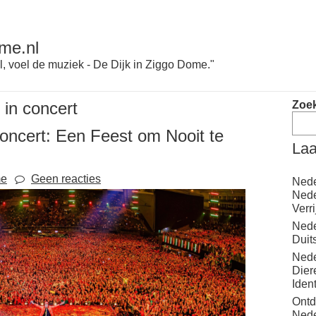
me.nl
l, voel de muziek - De Dijk in Ziggo Dome."
e in concert
Zoe
Concert: Een Feest om Nooit te
Laa
me
Geen reacties
Nede
Nede
Verr
Nede
Duit
Nede
Dier
Iden
Ontd
Nede