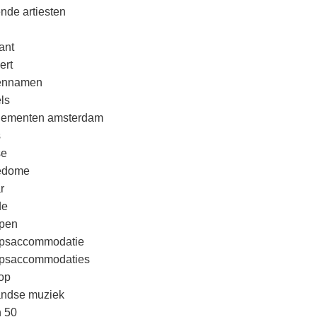
nde artiesten
ant
ert
rennamen
ls
nementen amsterdam
s
se
edome
r
de
pen
psaccommodatie
psaccommodaties
op
andse muziek
n 50