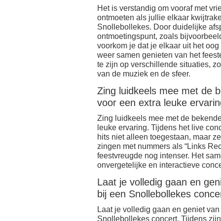
Het is verstandig om vooraf met vri
ontmoeten als jullie elkaar kwijtrak
Snollebollekes. Door duidelijke af
ontmoetingspunt, zoals bijvoorbeeld
voorkom je dat je elkaar uit het oog
weer samen genieten van het feestel
te zijn op verschillende situaties, 
van de muziek en de sfeer.
Zing luidkeels mee met de 
voor een extra leuke ervarin
Zing luidkeels mee met de bekende
leuke ervaring. Tijdens het live co
hits niet alleen toegestaan, maar z
zingen met nummers als “Links Rech
feestvreugde nog intenser. Het sam
onvergetelijke en interactieve conce
Laat je volledig gaan en gen
bij een Snollebollekes concer
Laat je volledig gaan en geniet van
Snollebollekes concert. Tijdens zijn