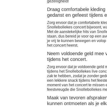
gezelligheid!
Draag comfortabele kleding
gedanst en gefeest tijdens e
Zorg ervoor dat je comfortabele kl
Snollebollekes concert bijwoont, wa
Met de aanstekelijke hits van Snolle
staan, dus bereid je voor op een av
je vrij te kunnen bewegen en volop t
het concert heerst.
Neem voldoende geld mee v
tijdens het concert.
Zorg ervoor dat je voldoende geld
tijdens het Snollebollekes live conc
zak te hebben, zodat je zonder ged
een lekkere snack tijdens het feest
moment van het concert te missen 
feestvreugde die Snollebollekes me
Maak van tevoren afspraken 
kunnen ontmoeten als je elka