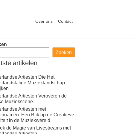
Over ons
Contact
ken
Zoeken
tste artikelen
rlandse Artiesten Die Het
rlandstalige Muzieklandschap
ijken
rlandse Artiesten Veroveren de
se Muziekscene
rlandse Artiesten met
ennamen: Een Blik op de Creatieve
titeit in de Muziekwereld
ek de Magie van Livestreams met
rlandse Artiesten