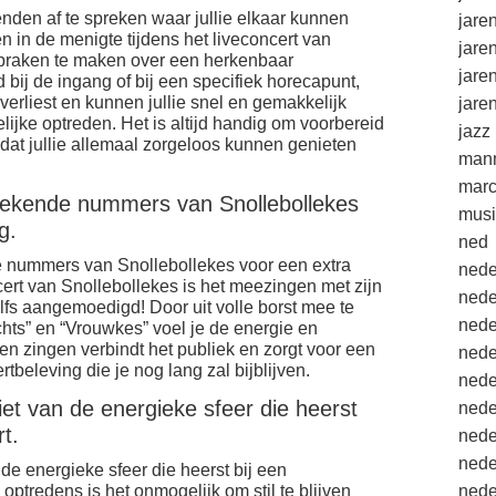
enden af te spreken waar jullie elkaar kunnen
jare
en in de menigte tijdens het liveconcert van
jare
spraken te maken over een herkenbaar
jare
 bij de ingang of bij een specifiek horecapunt,
 verliest en kunnen jullie snel en gemakkelijk
jare
ijke optreden. Het is altijd handig om voorbereid
jazz
zodat jullie allemaal zorgeloos kunnen genieten
mann
marc
bekende nummers van Snollebollekes
musi
g.
ned
 nummers van Snollebollekes voor een extra
nede
ncert van Snollebollekes is het meezingen met zijn
nede
elfs aangemoedigd! Door uit volle borst mee te
nede
ts” en “Vrouwkes” voel je de energie en
en zingen verbindt het publiek en zorgt voor een
nede
rtbeleving die je nog lang zal bijblijven.
nede
iet van de energieke sfeer die heerst
nede
t.
nede
nede
 de energieke sfeer die heerst bij een
 optredens is het onmogelijk om stil te blijven
nede