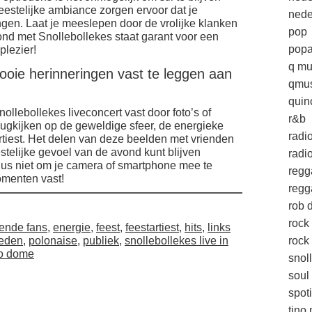
eestelijke ambiance zorgen ervoor dat je
nede
gen. Laat je meeslepen door de vrolijke klanken
pop
ond met Snollebollekes staat garant voor een
popa
plezier!
q mu
ooie herinneringen vast te leggen aan
qmus
quin
llebollekes liveconcert vast door foto’s of
r&b
erugkijken op de geweldige sfeer, de energieke
radi
rtiest. Het delen van deze beelden met vrienden
eestelijke gevoel van de avond kunt blijven
radio
dus niet om je camera of smartphone mee te
regg
omenten vast!
regg
rob d
rock
ende fans
,
energie
,
feest
,
feestartiest
,
hits
,
links
reden
,
polonaise
,
publiek
,
snollebollekes live in
rock 
o dome
snol
soul
spoti
tino 