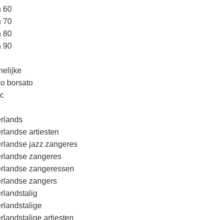
n 60
n 70
n 80
n 90
elijke
o borsato
c
rlands
rlandse artiesten
rlandse jazz zangeres
rlandse zangeres
rlandse zangeressen
rlandse zangers
rlandstalig
rlandstalige
rlandstalige artiesten