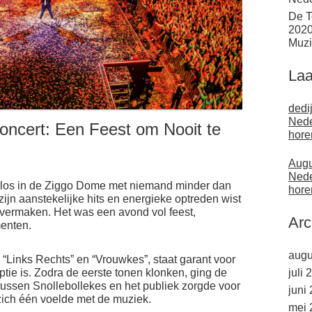
De T
2020
Muzi
Laa
dedi
Nede
Concert: Een Feest om Nooit te
hore
Augu
Nede
t los in de Ziggo Dome met niemand minder dan
hore
ijn aanstekelijke hits en energieke optreden wist
te vermaken. Het was een avond vol feest,
Arc
menten.
augu
 “Links Rechts” en “Vrouwkes”, staat garant voor
ptie is. Zodra de eerste tonen klonken, ging de
juli 
e tussen Snollebollekes en het publiek zorgde voor
juni
zich één voelde met de muziek.
mei 