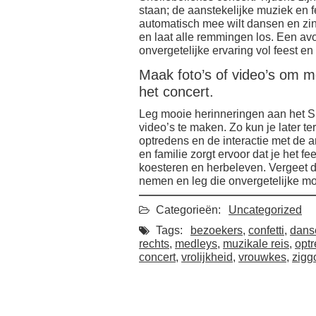
staan; de aanstekelijke muziek en f
automatisch mee wilt dansen en zin
en laat alle remmingen los. Een av
onvergetelijke ervaring vol feest en 
Maak foto’s of video’s om m
het concert.
Leg mooie herinneringen aan het Sno
video’s te maken. Zo kun je later t
optredens en de interactie met de a
en familie zorgt ervoor dat je het f
koesteren en herbeleven. Vergeet 
nemen en leg die onvergetelijke m
Categorieën:
Uncategorized
Tags:
bezoekers
,
confetti
,
dans
rechts
,
medleys
,
muzikale reis
,
opt
concert
,
vrolijkheid
,
vrouwkes
,
zigg