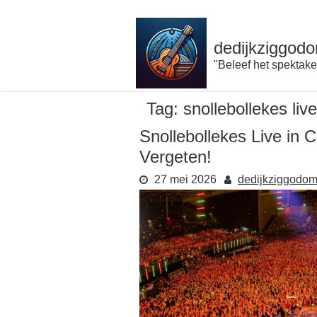
Naar
de
inhoud
dedijkziggodo
gaan
"Beleef het spektake
Tag:
snollebollekes liv
Snollebollekes Live in 
Vergeten!
27 mei 2026
dedijkziggodo