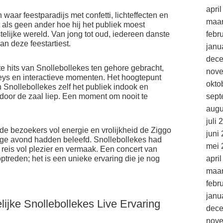
apri
aar feestparadijs met confetti, lichteffecten en
maar
 als geen ander hoe hij het publiek moest
elijke wereld. Van jong tot oud, iedereen danste
febr
n deze feestartiest.
janu
dec
te hits van Snollebollekes ten gehore gebracht,
nov
ys en interactieve momenten. Het hoogtepunt
okto
 Snollebollekes zelf het publiek indook en
door de zaal liep. Een moment om nooit te
sept
augu
juli 
 de bezoekers vol energie en vrolijkheid de Ziggo
juni
ge avond hadden beleefd. Snollebollekes had
mei 
is vol plezier en vermaak. Een concert van
ptreden; het is een unieke ervaring die je nog
apri
maar
febr
janu
lijke Snollebollekes Live Ervaring
dec
nov