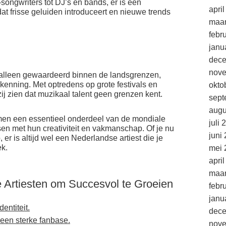
songwriters tot DJ’s en bands, er is een
apri
at frisse geluiden introduceert en nieuwe trends
maar
febr
janu
dec
nov
 alleen gewaardeerd binnen de landsgrenzen,
kenning. Met optredens op grote festivals en
okto
 zij zien dat muzikaal talent geen grenzen kent.
sept
augu
men een essentieel onderdeel van de mondiale
juli 
en met hun creativiteit en vakmanschap. Of je nu
juni
 er is altijd wel een Nederlandse artiest die je
ek.
mei 
apri
maar
e Artiesten om Succesvol te Groeien
febr
janu
dentiteit.
dec
een sterke fanbase.
nov