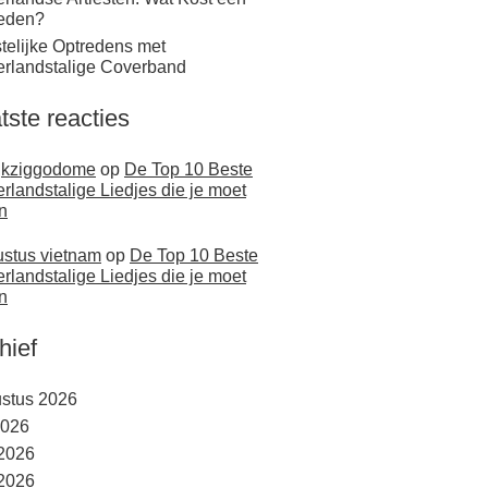
eden?
telijke Optredens met
rlandstalige Coverband
tste reacties
jkziggodome
op
De Top 10 Beste
rlandstalige Liedjes die je moet
n
stus vietnam
op
De Top 10 Beste
rlandstalige Liedjes die je moet
n
hief
stus 2026
2026
 2026
2026