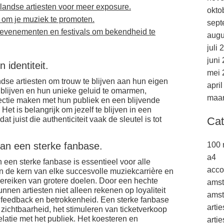
andse artiesten voor meer exposure.
okto
 om je muziek te promoten.
sept
 evenementen en festivals om bekendheid te
augu
juli 
juni
n identiteit.
mei 
ndse artiesten om trouw te blijven aan hun eigen
apri
 te blijven en hun unieke geluid te omarmen,
maar
ectie maken met hun publiek en een blijvende
et is belangrijk om jezelf te blijven in een
t juist die authenticiteit vaak de sleutel is tot
Cat
van een sterke fanbase.
100 
a4
een sterke fanbase is essentieel voor alle
acco
n de kern van elke succesvolle muziekcarrière en
 bereiken van grotere doelen. Door een hechte
ams
nen artiesten niet alleen rekenen op loyaliteit
amst
 feedback en betrokkenheid. Een sterke fanbase
arti
 zichtbaarheid, het stimuleren van ticketverkoop
latie met het publiek. Het koesteren en
arti