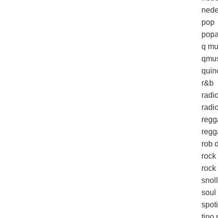
nede
pop
popa
q mu
qmus
quin
r&b
radi
radio
regg
regg
rob d
rock
rock 
snol
soul
spoti
tino 