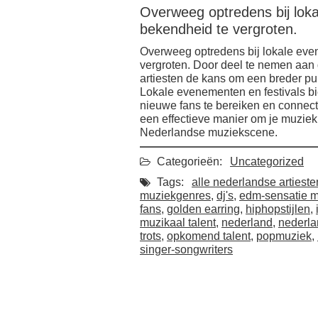
Overweeg optredens bij lok
bekendheid te vergroten.
Overweeg optredens bij lokale eve
vergroten. Door deel te nemen aan
artiesten de kans om een breder pub
Lokale evenementen en festivals bi
nieuwe fans te bereiken en connect
een effectieve manier om je muziek 
Nederlandse muziekscene.
Categorieën:
Uncategorized
Tags:
alle nederlandse artieste
muziekgenres
,
dj's
,
edm-sensatie ma
fans
,
golden earring
,
hiphopstijlen
,
muzikaal talent
,
nederland
,
nederla
trots
,
opkomend talent
,
popmuziek
,
singer-songwriters