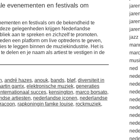
ale evenementen en festivals om
jare
jare
jare
nementen en festivals om de bekendheid te
 deze gelegenheden krijgen Nederlandse
jare
liek aan te spreken en zichzelf te promoten.
jazz
eden een platform om live optredens te geven,
mann
ies te leggen binnen de muziekindustrie. Het is
te delen en je naam als artiest te vestigen in de
marc
musi
ned
nede
n
,
andré hazes
,
anouk
,
bands
,
bløf
,
diversiteit in
nede
rtin garrix
,
elektronische muziek
,
generaties
nede
internationaal succes
,
kensington
,
marco borsato
,
ndse artiesten
,
nederlandse iconen
,
nederlandse
nede
racoon
,
rapkoningin famke louise
,
rockmuziek
,
nede
nede
nede
nede
nede