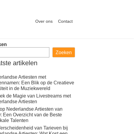
Over ons
Contact
ken
Zoeken
tste artikelen
rlandse Artiesten met
ennamen: Een Blik op de Creatieve
titeit in de Muziekwereld
ek de Magie van Livestreams met
rlandse Artiesten
op Nederlandse Artiesten van
: Een Overzicht van de Beste
kale Talenten
erscheidenheid van Tarieven bij
rlandse Artiesten: Wat Kost een