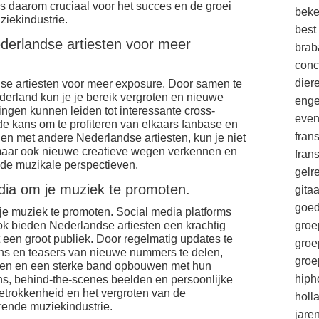
s daarom cruciaal voor het succes en de groei
beke
ziekindustrie.
best
erlandse artiesten voor meer
brab
conc
die
e artiesten voor meer exposure. Door samen te
derland kun je je bereik vergroten en nieuwe
enge
gen kunnen leiden tot interessante cross-
eve
e kans om te profiteren van elkaars fanbase en
fran
en met andere Nederlandse artiesten, kun je niet
, maar ook nieuwe creatieve wegen verkennen en
fran
ende muzikale perspectieven.
gelr
dia om je muziek te promoten.
gitaa
goe
je muziek te promoten. Social media platforms
k bieden Nederlandse artiesten een krachtig
groe
een groot publiek. Door regelmatig updates te
groe
fans en teasers van nieuwe nummers te delen,
groe
oten en een sterke band opbouwen met hun
hiph
ens, behind-the-scenes beelden en persoonlijke
betrokkenheid en het vergroten van de
holl
rende muziekindustrie.
jare