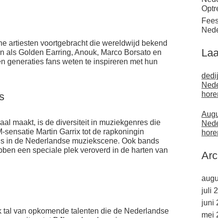
Optr
Fees
Nede
he artiesten voortgebracht die wereldwijd bekend
Laa
n als Golden Earring, Anouk, Marco Borsato en
 generaties fans weten te inspireren met hun
dedi
Nede
hore
s
Augu
al maakt, is de diversiteit in muziekgenres die
Nede
sensatie Martin Garrix tot de rapkoningin
hore
wils in de Nederlandse muziekscene. Ook bands
ben een speciale plek veroverd in de harten van
Arc
augu
juli 
juni
k tal van opkomende talenten die de Nederlandse
mei 