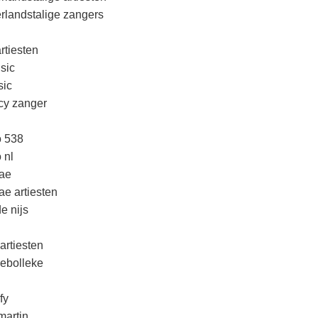
rlandstalige zangers
rtiesten
sic
ic
cy zanger
o 538
 nl
ae
ae artiesten
e nijs
artiesten
lebolleke
fy
martin