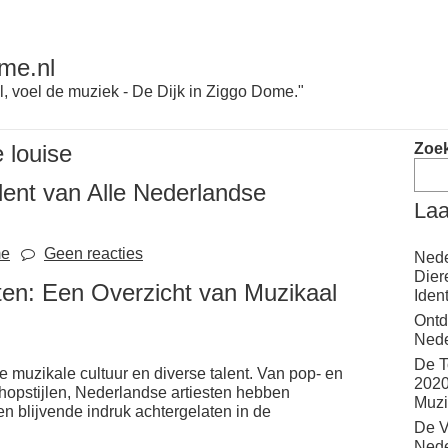
me.nl
l, voel de muziek - De Dijk in Ziggo Dome."
 louise
Zoe
lent van Alle Nederlandse
Laa
me
Geen reacties
Nede
Dier
ten: Een Overzicht van Muzikaal
Iden
Ontd
Nede
De T
e muzikale cultuur en diverse talent. Van pop- en
2020
phopstijlen, Nederlandse artiesten hebben
Muzi
n blijvende indruk achtergelaten in de
De V
Nede