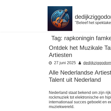
Naar
de
inhoud
dedijkziggodo
gaan
"Beleef het spektake
Tag:
rapkoningin famke
Ontdek het Muzikale Ta
Artiesten
27 juni 2025
dedijkziggodo
Alle Nederlandse Arties
Talent uit Nederland
Nederland staat bekend om zijn rijk
rockmuziek tot elektronische en hi
internationaal succes geboekt en ee
muziekwereld.