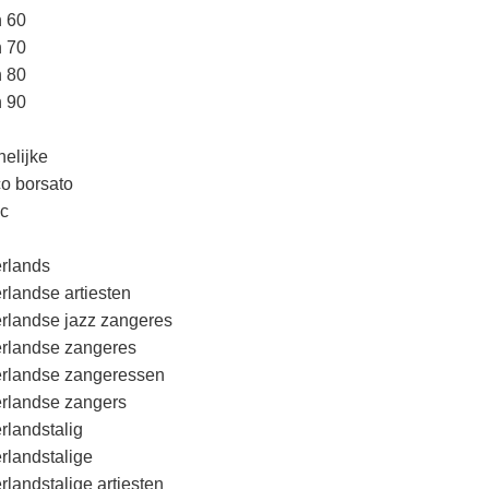
n 60
n 70
n 80
n 90
elijke
o borsato
c
rlands
rlandse artiesten
rlandse jazz zangeres
rlandse zangeres
rlandse zangeressen
rlandse zangers
rlandstalig
rlandstalige
rlandstalige artiesten