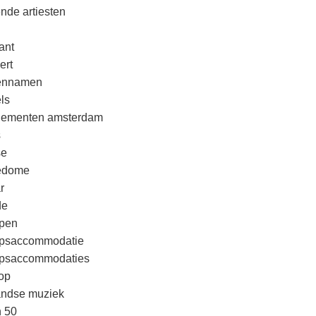
nde artiesten
ant
ert
rennamen
ls
nementen amsterdam
s
se
edome
r
de
pen
psaccommodatie
psaccommodaties
op
andse muziek
n 50