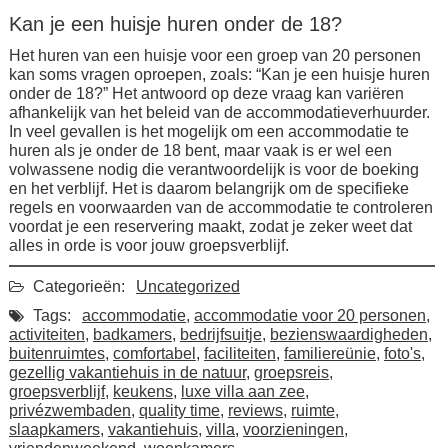
Kan je een huisje huren onder de 18?
Het huren van een huisje voor een groep van 20 personen
kan soms vragen oproepen, zoals: “Kan je een huisje huren
onder de 18?” Het antwoord op deze vraag kan variëren
afhankelijk van het beleid van de accommodatieverhuurder.
In veel gevallen is het mogelijk om een accommodatie te
huren als je onder de 18 bent, maar vaak is er wel een
volwassene nodig die verantwoordelijk is voor de boeking
en het verblijf. Het is daarom belangrijk om de specifieke
regels en voorwaarden van de accommodatie te controleren
voordat je een reservering maakt, zodat je zeker weet dat
alles in orde is voor jouw groepsverblijf.
Categorieën:
Uncategorized
Tags:
accommodatie
,
accommodatie voor 20 personen
,
activiteiten
,
badkamers
,
bedrijfsuitje
,
bezienswaardigheden
,
buitenruimtes
,
comfortabel
,
faciliteiten
,
familiereünie
,
foto's
,
gezellig vakantiehuis in de natuur
,
groepsreis
,
groepsverblijf
,
keukens
,
luxe villa aan zee
,
privézwembaden
,
quality time
,
reviews
,
ruimte
,
slaapkamers
,
vakantiehuis
,
villa
,
voorzieningen
,