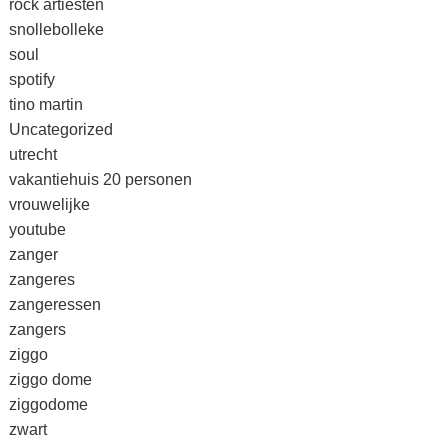
rock artiesten
snollebolleke
soul
spotify
tino martin
Uncategorized
utrecht
vakantiehuis 20 personen
vrouwelijke
youtube
zanger
zangeres
zangeressen
zangers
ziggo
ziggo dome
ziggodome
zwart