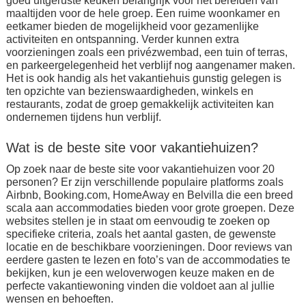
goed uitgeruste keuken belangrijk voor het bereiden van
maaltijden voor de hele groep. Een ruime woonkamer en
eetkamer bieden de mogelijkheid voor gezamenlijke
activiteiten en ontspanning. Verder kunnen extra
voorzieningen zoals een privézwembad, een tuin of terras,
en parkeergelegenheid het verblijf nog aangenamer maken.
Het is ook handig als het vakantiehuis gunstig gelegen is
ten opzichte van bezienswaardigheden, winkels en
restaurants, zodat de groep gemakkelijk activiteiten kan
ondernemen tijdens hun verblijf.
Wat is de beste site voor vakantiehuizen?
Op zoek naar de beste site voor vakantiehuizen voor 20
personen? Er zijn verschillende populaire platforms zoals
Airbnb, Booking.com, HomeAway en Belvilla die een breed
scala aan accommodaties bieden voor grote groepen. Deze
websites stellen je in staat om eenvoudig te zoeken op
specifieke criteria, zoals het aantal gasten, de gewenste
locatie en de beschikbare voorzieningen. Door reviews van
eerdere gasten te lezen en foto’s van de accommodaties te
bekijken, kun je een weloverwogen keuze maken en de
perfecte vakantiewoning vinden die voldoet aan al jullie
wensen en behoeften.