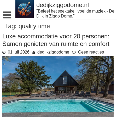
Naar
dedijkziggodome.nl
de
"Beleef het spektakel, voel de muziek - De
inhoud
Dijk in Ziggo Dome."
gaan
Tag:
quality time
Luxe accommodatie voor 20 personen:
Samen genieten van ruimte en comfort
01 juli 2026
dedijkziggodome
Geen reacties