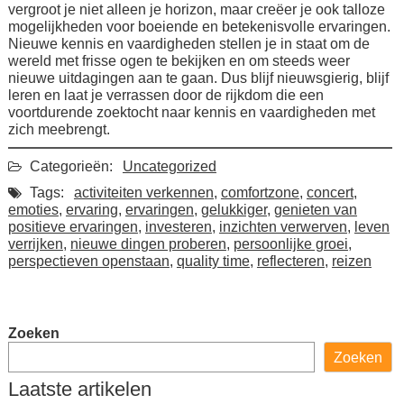
vergroot je niet alleen je horizon, maar creëer je ook talloze
mogelijkheden voor boeiende en betekenisvolle ervaringen.
Nieuwe kennis en vaardigheden stellen je in staat om de
wereld met frisse ogen te bekijken en om steeds weer
nieuwe uitdagingen aan te gaan. Dus blijf nieuwsgierig, blijf
leren en laat je verrassen door de rijkdom die een
voortdurende zoektocht naar kennis en vaardigheden met
zich meebrengt.
Categorieën:
Uncategorized
Tags:
activiteiten verkennen
,
comfortzone
,
concert
,
emoties
,
ervaring
,
ervaringen
,
gelukkiger
,
genieten van
positieve ervaringen
,
investeren
,
inzichten verwerven
,
leven
verrijken
,
nieuwe dingen proberen
,
persoonlijke groei
,
perspectieven openstaan
,
quality time
,
reflecteren
,
reizen
Zoeken
Zoeken
Laatste artikelen