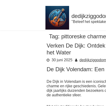
Naar
de
inhoud
dedijkziggodo
gaan
"Beleef het spektake
Tag:
pittoreske charme
Verken De Dijk: Ontde
het Water
30 juni 2025
dedijkziggodo
De Dijk Volendam: Een 
De Dijk in Volendam is een iconisch
charme en rijke geschiedenis. Gele
dijk jaarlijks duizenden bezoekers
de authentieke sfeer.