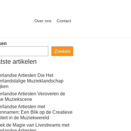
Over ons
Contact
ken
Zoeken
tste artikelen
rlandse Artiesten Die Het
rlandstalige Muzieklandschap
ijken
rlandse Artiesten Veroveren de
se Muziekscene
rlandse Artiesten met
ennamen: Een Blik op de Creatieve
titeit in de Muziekwereld
ek de Magie van Livestreams met
rlandse Artiesten