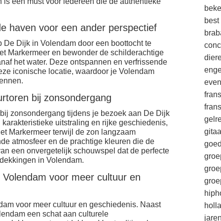
 is een must voor iedereen die de authentieke
beke
best
e haven voor een ander perspectief
brab
p De Dijk in Volendam door een boottocht te
conc
et Markermeer en bewonder de schilderachtige
die
anaf het water. Deze ontspannen en verfrissende
enge
deze iconische locatie, waardoor je Volendam
kennen.
eve
fran
urtoren bij zonsondergang
fran
bij zonsondergang tijdens je bezoek aan De Dijk
gelr
karakteristieke uitstraling en rijke geschiedenis,
gitaa
 het Markermeer terwijl de zon langzaam
de atmosfeer en de prachtige kleuren die de
goe
t van een onvergetelijk schouwspel dat de perfecte
groe
ntdekkingen in Volendam.
groe
n Volendam voor meer cultuur en
groe
hiph
dam voor meer cultuur en geschiedenis. Naast
holl
olendam een schat aan culturele
jare