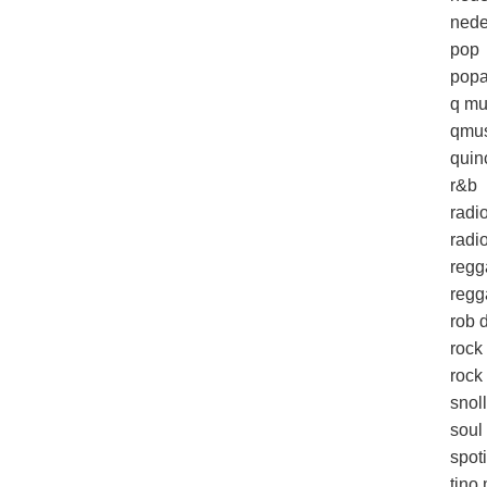
nede
pop
popa
q mu
qmus
quin
r&b
radi
radio
regg
regg
rob d
rock
rock 
snol
soul
spoti
tino 