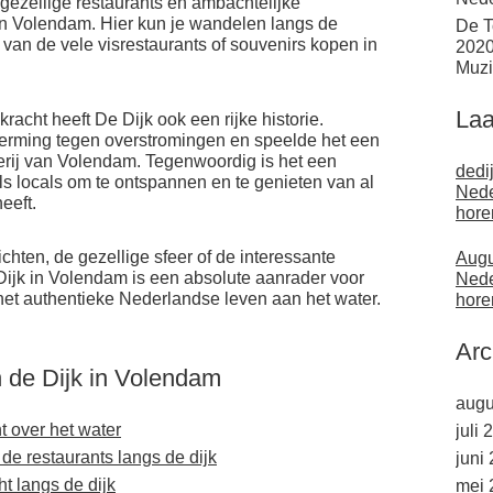
, gezellige restaurants en ambachtelijke
van Volendam. Hier kun je wandelen langs de
De T
 van de vele visrestaurants of souvenirs kopen in
2020
Muzi
Laa
kracht heeft De Dijk ook een rijke historie.
herming tegen overstromingen en speelde het een
serij van Volendam. Tegenwoordig is het een
dedi
als locals om te ontspannen en te genieten van al
Nede
eeft.
hore
ichten, de gezellige sfeer of de interessante
Augu
ijk in Volendam is een absolute aanrader voor
Nede
et authentieke Nederlandse leven aan het water.
hore
Arc
n de Dijk in Volendam
augu
t over het water
juli 
 de restaurants langs de dijk
juni
t langs de dijk
mei 