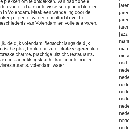
 plekken om te ontdekken. Van traditionele
jare
eden van dit charmante vissersdorp belichten, er
ren in Volendam. Maak een wandeling door de
jare
kerij of geniet van een boottocht over het
jare
geschiedenis van Volendam ten volle te ervaren.
jare
jazz
mann
ijk
,
de dijk volendam
,
fietstocht langs de dijk
marc
torische plek
,
houten huizen
,
lokale visgerechten
,
ttoreske charme
,
prachtige uitzicht
,
restaurants
,
musi
stische aantrekkingskracht
,
traditionele houten
ned
visrestaurants
,
volendam
,
water
,
nede
nede
nede
nede
nede
nede
nede
nede
nede