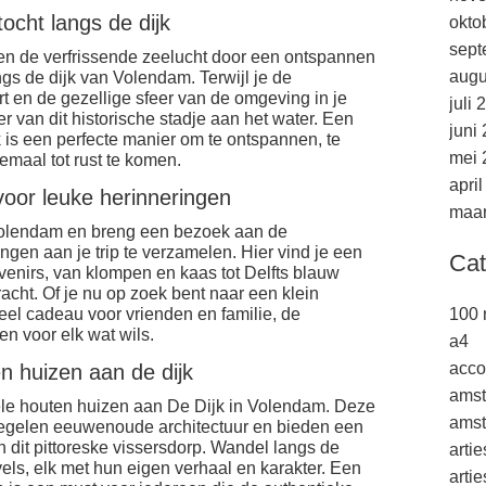
ocht langs de dijk
okto
sept
en de verfrissende zeelucht door een ontspannen
augu
ngs de dijk van Volendam. Terwijl je de
t en de gezellige sfeer van de omgeving in je
juli 
r van dit historische stadje aan het water. Een
juni
jk is een perfecte manier om te ontspannen, te
mei 
emaal tot rust te komen.
apri
oor leuke herinneringen
maar
Volendam en breng een bezoek aan de
gen aan je trip te verzamelen. Hier vind je een
Cat
enirs, van klompen en kaas tot Delfts blauw
ht. Of je nu op zoek bent naar een klein
eel cadeau voor vrienden en familie, de
100 
n voor elk wat wils.
a4
acco
n huizen aan de dijk
ams
ele houten huizen aan De Dijk in Volendam. Deze
amst
egelen eeuwenoude architectuur en bieden een
n dit pittoreske vissersdorp. Wandel langs de
arti
els, elk met hun eigen verhaal en karakter. Een
arti