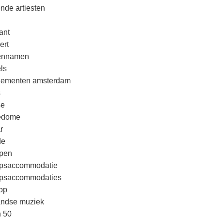
nde artiesten
ant
ert
rennamen
ls
nementen amsterdam
s
se
edome
r
de
pen
psaccommodatie
psaccommodaties
op
andse muziek
n 50