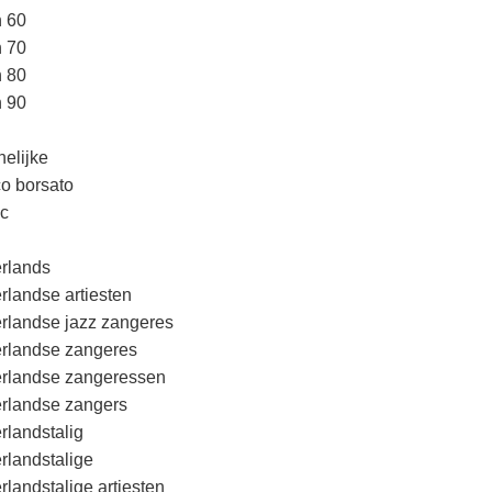
n 60
n 70
n 80
n 90
elijke
o borsato
c
rlands
rlandse artiesten
rlandse jazz zangeres
rlandse zangeres
rlandse zangeressen
rlandse zangers
rlandstalig
rlandstalige
rlandstalige artiesten