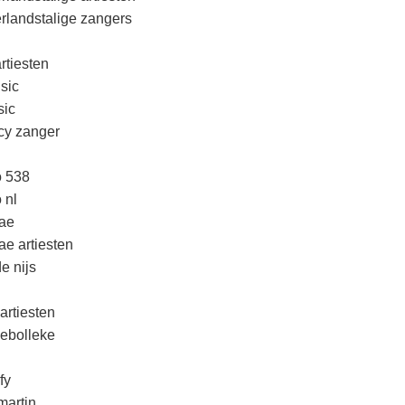
rlandstalige zangers
rtiesten
sic
ic
cy zanger
o 538
 nl
ae
ae artiesten
e nijs
artiesten
lebolleke
fy
martin