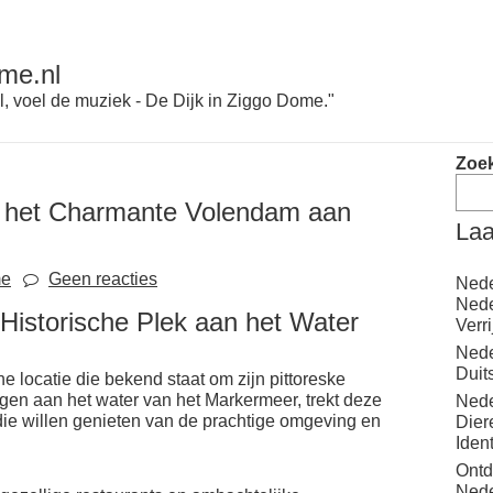
me.nl
l, voel de muziek - De Dijk in Ziggo Dome."
Zoe
k het Charmante Volendam aan
Laa
me
Geen reacties
Nede
Nede
Historische Plek aan het Water
Verr
Nede
Duit
e locatie die bekend staat om zijn pittoreske
gen aan het water van het Markermeer, trekt deze
Nede
 die willen genieten van de prachtige omgeving en
Dier
Iden
Ontd
Nede