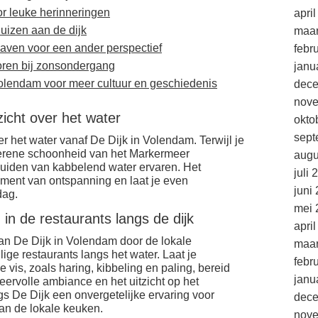
r leuke herinneringen
apri
huizen aan de dijk
maar
aven voor een ander perspectief
febr
oren bij zonsondergang
janu
olendam voor meer cultuur en geschiedenis
dec
nov
zicht over het water
okto
sept
er het water vanaf De Dijk in Volendam. Terwijl je
serene schoonheid van het Markermeer
augu
uiden van kabbelend water ervaren. Het
juli 
ment van ontspanning en laat je even
juni
dag.
mei 
 in de restaurants langs de dijk
apri
aan De Dijk in Volendam door de lokale
maar
ige restaurants langs het water. Laat je
febr
vis, zoals haring, kibbeling en paling, bereid
janu
feervolle ambiance en het uitzicht op het
 De Dijk een onvergetelijke ervaring voor
dec
van de lokale keuken.
nov