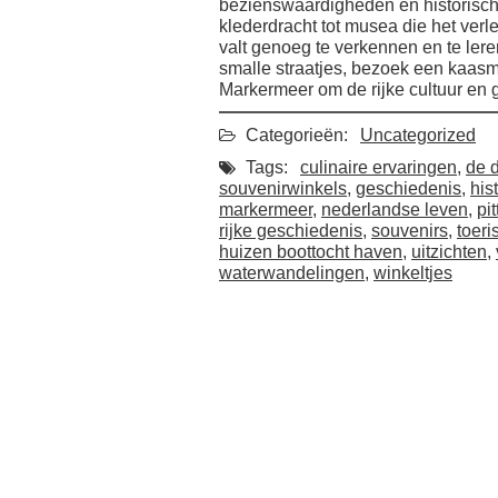
bezienswaardigheden en historische
klederdracht tot musea die het verl
valt genoeg te verkennen en te le
smalle straatjes, bezoek een kaasma
Markermeer om de rijke cultuur en 
Categorieën:
Uncategorized
Tags:
culinaire ervaringen
,
de d
souvenirwinkels
,
geschiedenis
,
his
markermeer
,
nederlandse leven
,
pi
rijke geschiedenis
,
souvenirs
,
toeri
huizen boottocht haven
,
uitzichten
,
waterwandelingen
,
winkeltjes