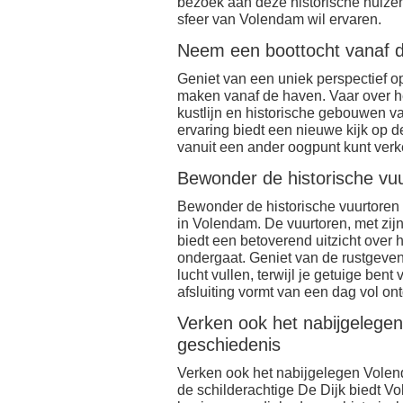
bezoek aan deze historische huizen
sfeer van Volendam wil ervaren.
Neem een boottocht vanaf d
Geniet van een uniek perspectief o
maken vanaf de haven. Vaar over h
kustlijn en historische gebouwen v
ervaring biedt een nieuwe kijk op 
vanuit een ander oogpunt kunt ver
Bewonder de historische vu
Bewonder de historische vuurtoren 
in Volendam. De vuurtoren, met zijn 
biedt een betoverend uitzicht over
ondergaat. Geniet van de rustgeven
lucht vullen, terwijl je getuige ben
afsluiting vormt van een dag vol o
Verken ook het nabijgelege
geschiedenis
Verken ook het nabijgelegen Volen
de schilderachtige De Dijk biedt V