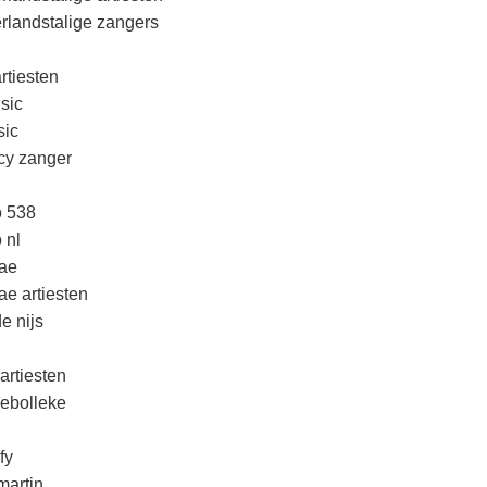
rlandstalige zangers
rtiesten
sic
ic
cy zanger
o 538
 nl
ae
ae artiesten
e nijs
artiesten
lebolleke
fy
martin