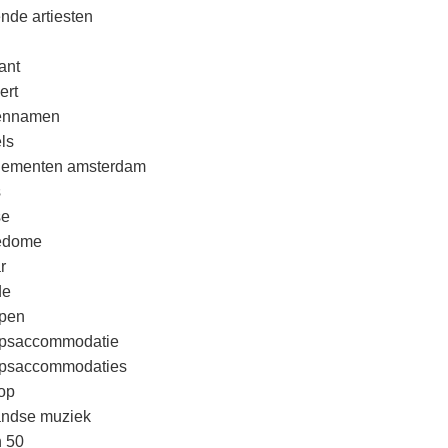
nde artiesten
ant
ert
rennamen
ls
nementen amsterdam
s
se
edome
r
de
pen
psaccommodatie
psaccommodaties
op
andse muziek
n 50