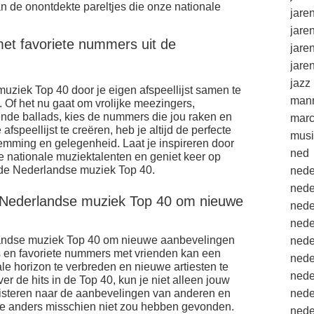
an de onontdekte pareltjes die onze nationale
jare
jare
 met favoriete nummers uit de
jare
.
jare
jazz
uziek Top 40 door je eigen afspeellijst samen te
mann
 Of het nu gaat om vrolijke meezingers,
ende ballads, kies de nummers die jou raken en
marc
fspeellijst te creëren, heb je altijd de perfecte
musi
temming en gelegenheid. Laat je inspireren door
ned
nze nationale muziektalenten en geniet keer op
 de Nederlandse muziek Top 40.
nede
nede
 Nederlandse muziek Top 40 om nieuwe
nede
nede
landse muziek Top 40 om nieuwe aanbevelingen
nede
ps en favoriete nummers met vrienden kan een
nede
le horizon te verbreden en nieuwe artiesten te
nede
r de hits in de Top 40, kun je niet alleen jouw
uisteren naar de aanbevelingen van anderen en
nede
 je anders misschien niet zou hebben gevonden.
nede