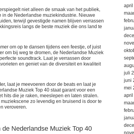
apri
spiegelt niet alleen de smaak van het publiek,
maar
tie in de Nederlandse muziekindustrie. Nieuwe
febr
luiden, terwijl gevestigde namen blijven verrassen
kkingsreis langs de beste muziek die ons land te
janu
dec
nov
er om op te dansen tijdens een feestje, of juist
okto
er om bij weg te dromen, de Nederlandse Muziek
sept
perfecte soundtrack. Laat je verrassen door
orieten en geniet van de diversiteit en kwaliteit
augu
juli 
juni
r, laat je meevoeren door de beats en laat je
mei 
erlandse Muziek Top 40 staat garant voor een
apri
et hits die je raken, meeslepen en laten stralen.
 muziekscene zo levendig en bruisend is door te
maar
en veroveren.
febr
janu
dec
n de Nederlandse Muziek Top 40
nov