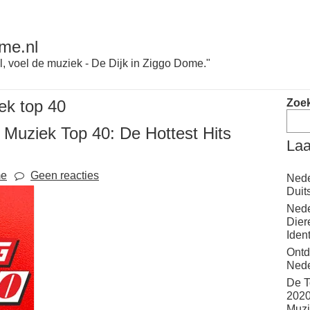
me.nl
l, voel de muziek - De Dijk in Ziggo Dome."
ek top 40
Zoe
Muziek Top 40: De Hottest Hits
Laa
me
Geen reacties
Nede
Duit
Nede
Dier
Iden
Ontd
Nede
De T
2020
Muzi