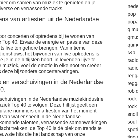
anier om samen van muziek te genieten en je
nede
 diverse en verrassende tracks.
pop
ns van artiesten uit de Nederlandse
popa
q mu
or concerten of optredens bij te wonen van
qmus
k Top 40. Ervaar de energie en passie van deze
quin
hits live ten gehore brengen. Van intieme
r&b
dionshows, het bijwonen van live optredens is
 in de hitlijsten hoort, in levenden lijve te
radi
 muziek, voel de emotie in elke noot en creëer
radio
s deze bijzondere concertervaringen.
regg
ds en verschuivingen in de Nederlandse
regg
40.
rob d
rock
erschuivingen in de Nederlandse muziekindustrie
ek Top 40 te volgen. Deze hitlijst geeft een
rock 
ulaire nummers en artiesten van het moment,
snol
t van wat er speelt in de Nederlandse
soul
pkomende talenten, verrassende samenwerkingen
acht trekken, de Top 40 is dé plek om trends te
spoti
euwste hits die het landschap van onze
tino 