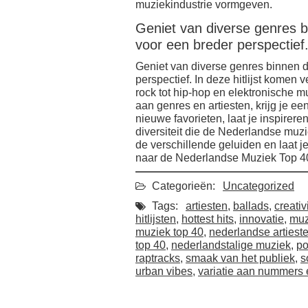
muziekindustrie vormgeven.
Geniet van diverse genres 
voor een breder perspectief
Geniet van diverse genres binnen 
perspectief. In deze hitlijst komen
rock tot hip-hop en elektronische mu
aan genres en artiesten, krijg je een
nieuwe favorieten, laat je inspire
diversiteit die de Nederlandse muz
de verschillende geluiden en laat j
naar de Nederlandse Muziek Top 4
Categorieën:
Uncategorized
Tags:
artiesten
,
ballads
,
creativi
hitlijsten
,
hottest hits
,
innovatie
,
muz
muziek top 40
,
nederlandse arties
top 40
,
nederlandstalige muziek
,
po
raptracks
,
smaak van het publiek
,
s
urban vibes
,
variatie aan nummers e