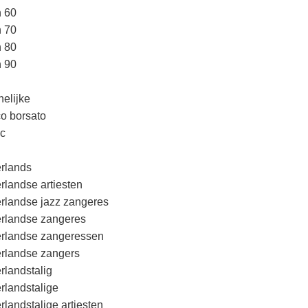
n 60
n 70
n 80
n 90
elijke
o borsato
c
rlands
rlandse artiesten
rlandse jazz zangeres
rlandse zangeres
rlandse zangeressen
rlandse zangers
rlandstalig
rlandstalige
rlandstalige artiesten