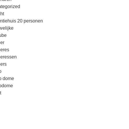
tegorized
cht
ntiehuis 20 personen
welijke
ube
er
eres
eressen
ers
o
o dome
godome
t