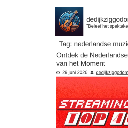
Naar
de
inhoud
dedijkziggodo
gaan
"Beleef het spektake
Tag:
nederlandse muzi
Ontdek de Nederlandse 
van het Moment
29 juni 2026
dedijkziggodo