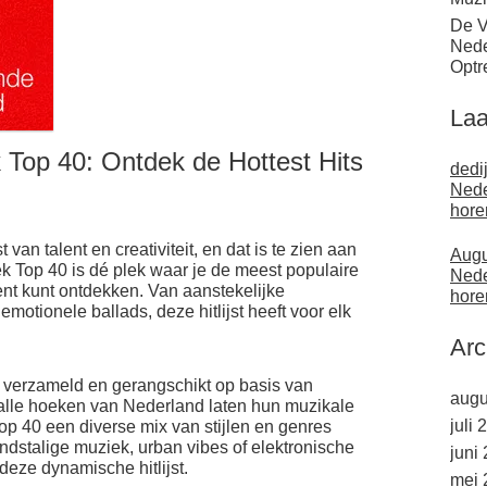
De V
Nede
Optr
Laa
Top 40: Ontdek de Hottest Hits
dedi
Nede
hore
an talent en creativiteit, en dat is te zien aan
Augu
ek Top 40 is dé plek waar je de meest populaire
Nede
t kunt ontdekken. Van aanstekelijke
hore
motionele ballads, deze hitlijst heeft voor elk
Arc
 verzameld en gerangschikt op basis van
augu
it alle hoeken van Nederland laten hun muzikale
juli 
op 40 een diverse mix van stijlen en genres
andstalige muziek, urban vibes of elektronische
juni
 deze dynamische hitlijst.
mei 