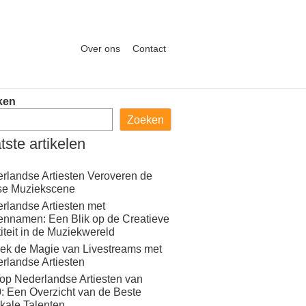
Over ons
Contact
ken
Zoeken
tste artikelen
rlandse Artiesten Veroveren de
se Muziekscene
rlandse Artiesten met
ennamen: Een Blik op de Creatieve
titeit in de Muziekwereld
ek de Magie van Livestreams met
rlandse Artiesten
op Nederlandse Artiesten van
: Een Overzicht van de Beste
kale Talenten