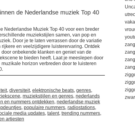
Unca
binnen de Nederlandse muziek Top 40
utre
.
vaka
de Nederlandse Muziek Top 40 voor een breder
vrou
 verschillende muziekstijlen samen, van pop en
yout
ziek. Door je te laten verrassen door de variatie
zang
 rijkere en veelzijdigere luisterervaring. Ontdek
ren door onbekende klanken en geniet van de
zang
iekscene te bieden heeft. Laat je meeslepen door
zang
e muzikale horizon verbreden door te luisteren
zang
0.
zigg
zigg
zig
teit
,
diversiteit
,
elektronische beats
,
genres
,
iekscene
,
muziekstijlen en genres
,
nederlands
zwar
ten en nummers ontdekken
,
nederlandse muziek
pdeuntjes
,
populaire nummers
,
radiostations
,
ociale media updates
,
talent
,
trending nummers
,
n artiesten