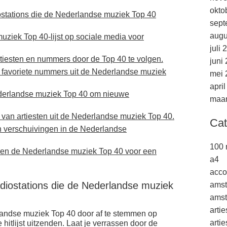
okto
iostations die de Nederlandse muziek Top 40
sept
augu
uziek Top 40-lijst op sociale media voor
juli 
iesten en nummers door de Top 40 te volgen.
juni
et favoriete nummers uit de Nederlandse muziek
mei 
apri
ederlandse muziek Top 40 om nieuwe
maar
van artiesten uit de Nederlandse muziek Top 40.
Cat
en verschuivingen in de Nederlandse
100 
nen de Nederlandse muziek Top 40 voor een
a4
acco
radiostations die de Nederlandse muziek
ams
amst
arti
landse muziek Top 40 door af te stemmen op
arti
 hitlijst uitzenden. Laat je verrassen door de