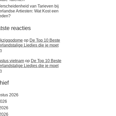
erscheidenheid van Tarieven bij
rlandse Artiesten: Wat Kost een
eden?
tste reacties
jkziggodome
op
De Top 10 Beste
rlandstalige Liedjes die je moet
n
stus vietnam
op
De Top 10 Beste
rlandstalige Liedjes die je moet
n
hief
stus 2026
2026
 2026
2026