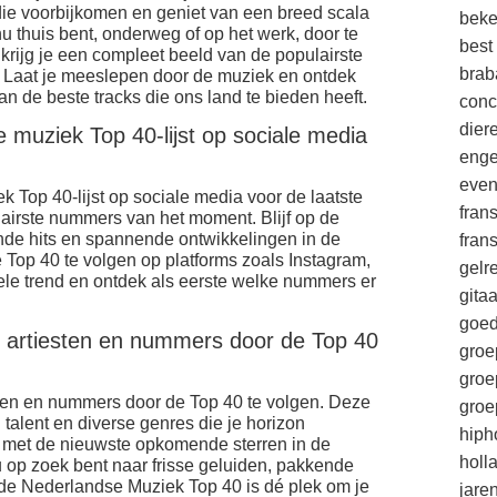
die voorbijkomen en geniet van een breed scala
beke
nu thuis bent, onderweg of op het werk, door te
best
 krijg je een compleet beeld van de populairste
brab
. Laat je meeslepen door de muziek en ontdek
van de beste tracks die ons land te bieden heeft.
conc
die
e muziek Top 40-lijst op sociale media
enge
eve
k Top 40-lijst op sociale media voor de laatste
fran
airste nummers van het moment. Blijf op de
nde hits en spannende ontwikkelingen in de
fran
Top 40 te volgen op platforms zoals Instagram,
gelr
le trend en ontdek als eerste welke nummers er
gitaa
goe
 artiesten en nummers door de Top 40
groe
groe
en en nummers door de Top 40 te volgen. Deze
groe
l talent en diverse genres die je horizon
hiph
 met de nieuwste opkomende sterren in de
holl
 op zoek bent naar frisse geluiden, pakkende
 de Nederlandse Muziek Top 40 is dé plek om je
jare