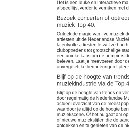
Het is een leuke en interactieve m
afspeellijst verder te verrijken met
Bezoek concerten of optrede
muziek Top 40.
Ontdek de magie van live muziek do
artiesten uit de Nederlandse Muzie
talentvolle artiesten terwijl ze hun 
cluboptredens tot grootschalige sta
een unieke kans om de nummers die je
beleven. Laat je meevoeren door de
onvergetelijke herinneringen tijden
Blijf op de hoogte van tren
muziekindustrie via de Top 
Blijf op de hoogte van trends en v
door regelmatig de Nederlandse Muzi
actueel overzicht van de meest pop
waardoor je altijd op de hoogte ben
muziekscene. Of het nu gaat om o
of nieuwe muziekstijlen die de aand
ontdekken en te genieten van de ni