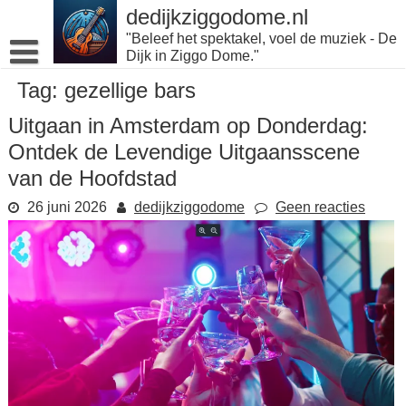
Naar
dedijkziggodome.nl
de
"Beleef het spektakel, voel de muziek - De
inhoud
Dijk in Ziggo Dome."
gaan
Tag:
gezellige bars
Uitgaan in Amsterdam op Donderdag:
Ontdek de Levendige Uitgaansscene
van de Hoofdstad
26 juni 2026
dedijkziggodome
Geen reacties