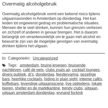
Overmatig alcoholgebruik
Overmatig alcoholgebruik vormt een bekend risico tijdens
uitgaansavonden in Amsterdam op donderdag. Het kan
leiden tot ongewenst gedrag en problematische situaties.
Mensen die te veel drinken, kunnen hun grenzen verliezen
en zichzelf of anderen in gevaar brengen. Het is daarom
belangrijk om verantwoordelijk om te gaan met alcohol en
bewust te zijn van de mogelijke gevolgen van overmatig
drinken tijdens het uitgaan.
Categorieën:
Uncategorized
Tags:
amsterdam
,
bruine kroegen
,
bruisende
nachtleven
,
café de pels
,
clubs zoals air
,
cocktail lounges
,
divers publiek
,
dj's
,
donderdag
,
feestervaring
,
gezellige
bars
,
heerlijke cocktails
,
hiding in plain sight
,
intieme cafés
,
koffiebars
,
levendige uitgaansscene
,
live optredens
,
lokale
bieren
,
shelter en de marktkantine
,
trendy clubs
,
uitgaan
,
uitgaan amsterdam donderdag
,
wynand fockink