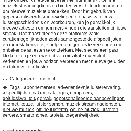
“Hoe ontdek ik nieuwe artiesten en nummers?”. Online
muziek streamingdiensten bieden verschillende manieren
om nieuwe muziek te ontdekken. Door het gebruik van
gepersonaliseerde aanbevelingen op basis van jouw
luistergeschiedenis en voorkeuren, kun je gemakkelijk
nieuwe artiesten en nummers vinden die aansluiten bij jouw
smaak. Daarnaast bieden deze platforms vaak
curatiemogelijkheden zoals samengestelde afspeellijsten
en radiostations die je helpen om genres te verkennen en
onbekende artiesten te ontdekken. Met slechts een paar
klikken kun je een wereld van muzikale diversiteit
verkennen en jouw horizon verbreden met nieuwe geluiden
en talentvolle artiesten.
Categorieën:
radio nl
Tags:
abonnementen
,
advertentievrije luisterervaring
,
afspeellijsten maken
,
catalogus
,
computers
,
geluidskwaliteit
,
gemak
,
gepersonaliseerde aanbevelingen
,
internet
,
keuze
,
luister samen
,
muziek streamingdiensten
,
nieuwe muziek
,
offline luisteren
,
online muziek luisteren
,
servers
,
smartphones
,
tablets
,
toegankelijkheid