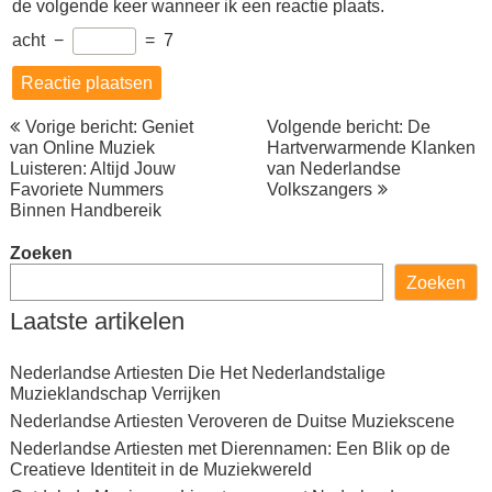
de volgende keer wanneer ik een reactie plaats.
acht
−
=
7
Berichtnavigatie
Vorige bericht: Geniet
Volgende bericht: De
van Online Muziek
Hartverwarmende Klanken
Luisteren: Altijd Jouw
van Nederlandse
Favoriete Nummers
Volkszangers
Binnen Handbereik
Zoeken
Zoeken
Laatste artikelen
Nederlandse Artiesten Die Het Nederlandstalige
Muzieklandschap Verrijken
Nederlandse Artiesten Veroveren de Duitse Muziekscene
Nederlandse Artiesten met Dierennamen: Een Blik op de
Creatieve Identiteit in de Muziekwereld