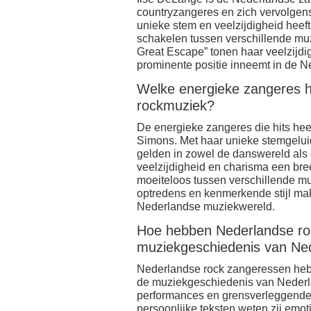
countryzangeres en zich vervolgens
unieke stem en veelzijdigheid hee
schakelen tussen verschillende muz
Great Escape” tonen haar veelzijdig
prominente positie inneemt in de 
Welke energieke zangeres he
rockmuziek?
De energieke zangeres die hits hee
Simons. Met haar unieke stemgeluid
gelden in zowel de danswereld als
veelzijdigheid en charisma een bree
moeiteloos tussen verschillende 
optredens en kenmerkende stijl mak
Nederlandse muziekwereld.
Hoe hebben Nederlandse ro
muziekgeschiedenis van Ne
Nederlandse rock zangeressen heb
de muziekgeschiedenis van Nederla
performances en grensverleggende m
persoonlijke teksten weten zij emoti