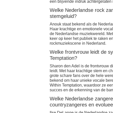
een blijvende indruk achtergelaten
Welke Nederlandse rock za
stemgeluid?
Anouk staat bekend als de Nederla
Haar krachtige en emotionele voca
de Nederlandse muziekwereld. Met h
keer op keer het publiek te raken e
rockmuziekscene in Nederland.
Welke frontvrouw leidt de s
Temptation?
Sharon den Adel is de frontvrouw 
leidt. Met haar krachtige stem en 
grote schare fans over de hele wer
bekend om haar unieke vocale bere
Within Temptation, waardoor ze ee
succes en de erkenning van de ban
Welke Nederlandse zangeres
countryzangeres en evoluee
Ilse DeLange is de Nederlandse zan