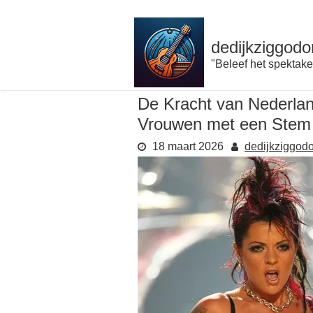
Naar
de
inhoud
dedijkziggodo
gaan
"Beleef het spektake
De Kracht van Nederla
Vrouwen met een Stem 
18 maart 2026
dedijkziggod