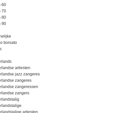
n 60
n 70
n 80
n 90
elijke
o borsato
c
rlands
rlandse artiesten
rlandse jazz zangeres
rlandse zangeres
rlandse zangeressen
rlandse zangers
rlandstalig
rlandstalige
rlandstalige artiesten