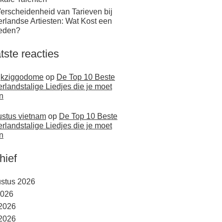
erscheidenheid van Tarieven bij
rlandse Artiesten: Wat Kost een
eden?
tste reacties
jkziggodome
op
De Top 10 Beste
rlandstalige Liedjes die je moet
n
stus vietnam
op
De Top 10 Beste
rlandstalige Liedjes die je moet
n
hief
stus 2026
2026
 2026
2026