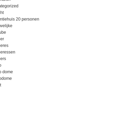
tegorized
cht
ntiehuis 20 personen
welijke
ube
er
eres
eressen
ers
o
o dome
godome
t