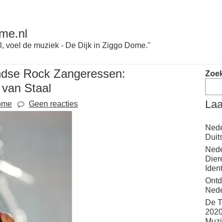
me.nl
l, voel de muziek - De Dijk in Ziggo Dome."
ndse Rock Zangeressen:
Zoe
van Staal
Laa
ome
Geen reacties
Nede
Duit
Nede
Dier
Iden
Ontd
Nede
De T
2020
Muzi