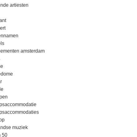
nde artiesten
ant
ert
rennamen
ls
nementen amsterdam
s
se
edome
r
de
pen
psaccommodatie
psaccommodaties
op
andse muziek
n 50