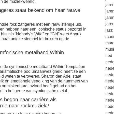
 in de muziekwereld.
jare
ngeres staat bekend om haar rauwe
jare
jare
jare
ndse rock zangeres met een rauw stemgeluid.
len hebben haar een iconische status bezorgd in
jazz
its als “Nobody’s Wife” en “Girl” weet Anouk
mann
n haar unieke stempel te drukken op de
marc
musi
ymfonische metalband Within
ned
nede
die de symfonische metalband Within Temptation
nede
charismatische podiumaanwezigheid heeft ze een
nede
eld weten te veroveren. Sharon den Adel staat
ik en emotionele vertolking van de nummers van
nede
n onmiskenbare invloed heeft gehad op het
nede
d in het genre van symfonische metal.
nede
 begon haar carrière als
nede
rde naar rockmuziek?
nede
nede
geres die haar carrière begon als