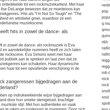
 ontwikkelde tot een rockmuziekartiest. Met haar
nede
ft Ilse DeLange bewezen dat ze moeiteloos kan
pop
iekgenres. Hits als “I’m Not So Tough” en “The
popa
heid en artistieke groei, waardoor ze een
Nederlandse muziekscene.
q mu
qmus
eft hits in zowel de dance- als
quin
r&b
ft in zowel de dance- als rockmuziek is Eva
radi
 en aanstekelijke nummers heeft ze zich laten
radio
 de rockscene. Eva Simons weet met haar
d publiek aan te spreken en laat zien dat ze
regg
muziekgenres kan schakelen. Haar dynamische
regg
en haar tot een opvallende verschijning in de
rob d
rock
ck zangeressen bijgedragen aan de
rock 
derland?
snol
ben op indrukwekkende wijze bijgedragen aan
soul
nd door hun unieke stemgeluid, krachtige
spoti
uzikale stijl. Met hun authentieke en vaak
es te raken en luisteraars te inspireren. Door zich
tino 