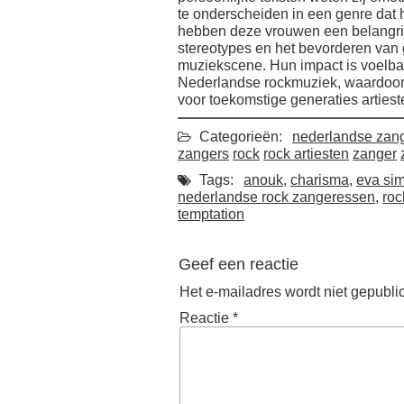
te onderscheiden in een genre dat
hebben deze vrouwen een belangrij
stereotypes en het bevorderen van
muziekscene. Hun impact is voelbaar 
Nederlandse rockmuziek, waardoor z
voor toekomstige generaties arties
Categorieën:
nederlandse zan
zangers
rock
rock artiesten
zanger
Tags:
anouk
,
charisma
,
eva si
nederlandse rock zangeressen
,
roc
temptation
Geef een reactie
Het e-mailadres wordt niet gepubli
Reactie
*