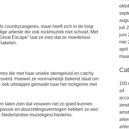
okto
sept
augu
ls countryzangeres, maar heeft zich in de loop
juli 
dige artieste die ook rockmuziek niet schuwt. Met
juni
 Great Escape” laat ze zien dat ze moeiteloos
mei 
hakelen.
apri
maar
Cat
res die met haar unieke stemgeluid en catchy
overd. Hoewel ze voornamelijk bekend staat om
100 
 ook uitstapjes gemaakt naar het rockgenre met
a4
acco
n laten zien dat vrouwen net zo goed kunnen
ams
, passie en doorzettingsvermogen hebben ze een
amst
 de Nederlandse muziekgeschiedenis.
arti
arti