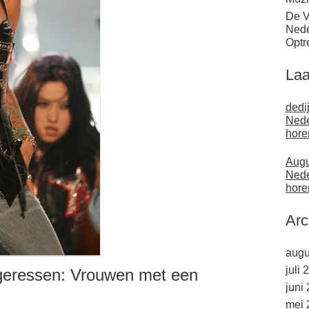
De V
Nede
Optr
Laa
dedi
Nede
hore
Augu
Nede
hore
Arc
augu
juli 
geressen: Vrouwen met een
juni
mei 