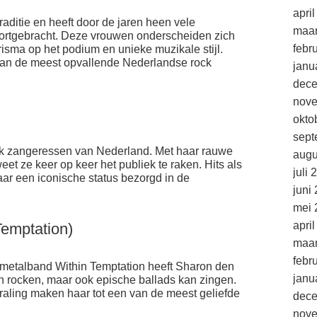
apri
raditie en heeft door de jaren heen vele
maar
ortgebracht. Deze vrouwen onderscheiden zich
febr
isma op het podium en unieke muzikale stijl.
van de meest opvallende Nederlandse rock
janu
dec
nov
okto
sept
ck zangeressen van Nederland. Met haar rauwe
augu
et ze keer op keer het publiek te raken. Hits als
juli 
aar een iconische status bezorgd in de
juni
mei 
apri
Temptation)
maar
febr
 metalband Within Temptation heeft Sharon den
janu
n rocken, maar ook epische ballads kan zingen.
raling maken haar tot een van de meest geliefde
dec
nov