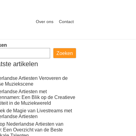
Over ons
Contact
ken
Zoeken
tste artikelen
rlandse Artiesten Veroveren de
se Muziekscene
rlandse Artiesten met
ennamen: Een Blik op de Creatieve
titeit in de Muziekwereld
ek de Magie van Livestreams met
rlandse Artiesten
op Nederlandse Artiesten van
: Een Overzicht van de Beste
kale Talenten